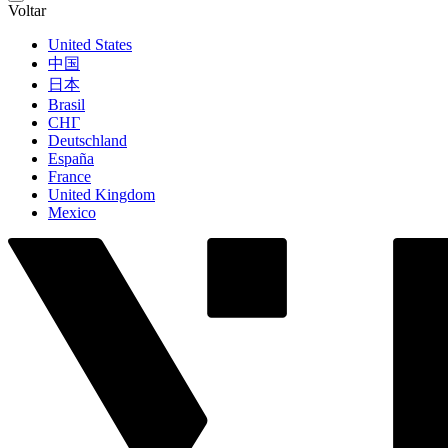
Voltar
United States
中国
日本
Brasil
СНГ
Deutschland
España
France
United Kingdom
Mexico