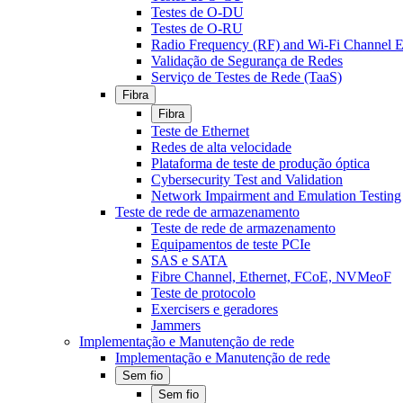
Testes de O-DU
Testes de O-RU
Radio Frequency (RF) and Wi-Fi Channel E
Validação de Segurança de Redes
Serviço de Testes de Rede (TaaS)
Fibra
Fibra
Teste de Ethernet
Redes de alta velocidade
Plataforma de teste de produção óptica
Cybersecurity Test and Validation
Network Impairment and Emulation Testing
Teste de rede de armazenamento
Teste de rede de armazenamento
Equipamentos de teste PCIe
SAS e SATA
Fibre Channel, Ethernet, FCoE, NVMeoF
Teste de protocolo
Exercisers e geradores
Jammers
Implementação e Manutenção de rede
Implementação e Manutenção de rede
Sem fio
Sem fio