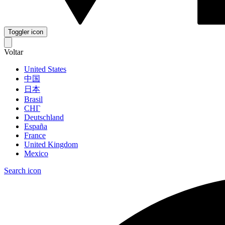
Toggler icon
Voltar
United States
中国
日本
Brasil
СНГ
Deutschland
España
France
United Kingdom
Mexico
Search icon