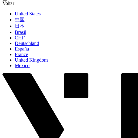
Voltar
United States
中国
日本
Brasil
СНГ
Deutschland
España
France
United Kingdom
Mexico