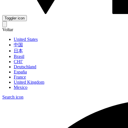
Toggler icon
Voltar
United States
中国
日本
Brasil
СНГ
Deutschland
España
France
United Kingdom
Mexico
Search icon