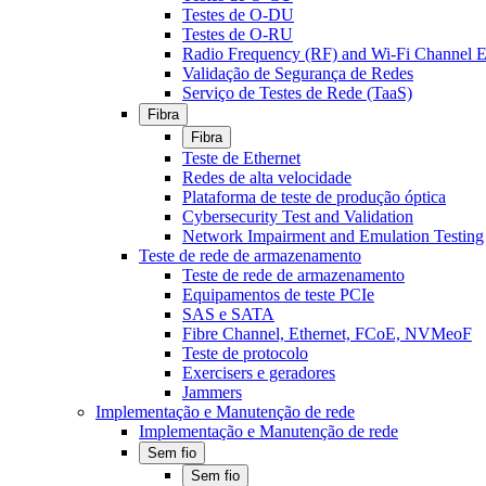
Testes de O-DU
Testes de O-RU
Radio Frequency (RF) and Wi-Fi Channel E
Validação de Segurança de Redes
Serviço de Testes de Rede (TaaS)
Fibra
Fibra
Teste de Ethernet
Redes de alta velocidade
Plataforma de teste de produção óptica
Cybersecurity Test and Validation
Network Impairment and Emulation Testing
Teste de rede de armazenamento
Teste de rede de armazenamento
Equipamentos de teste PCIe
SAS e SATA
Fibre Channel, Ethernet, FCoE, NVMeoF
Teste de protocolo
Exercisers e geradores
Jammers
Implementação e Manutenção de rede
Implementação e Manutenção de rede
Sem fio
Sem fio