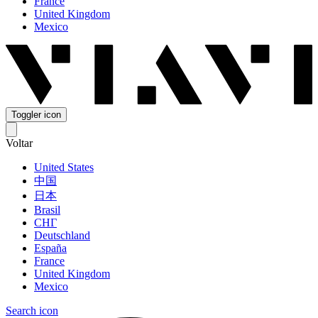
France
United Kingdom
Mexico
Toggler icon
Voltar
United States
中国
日本
Brasil
СНГ
Deutschland
España
France
United Kingdom
Mexico
Search icon