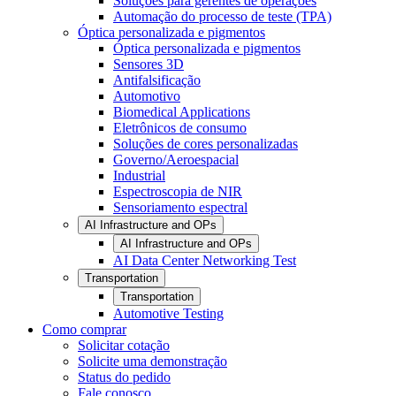
Soluções para gerentes de operações
Automação do processo de teste (TPA)
Óptica personalizada e pigmentos
Óptica personalizada e pigmentos
Sensores 3D
Antifalsificação
Automotivo
Biomedical Applications
Eletrônicos de consumo
Soluções de cores personalizadas
Governo/Aeroespacial
Industrial
Espectroscopia de NIR
Sensoriamento espectral
AI Infrastructure and OPs
AI Infrastructure and OPs
AI Data Center Networking Test
Transportation
Transportation
Automotive Testing
Como comprar
Solicitar cotação
Solicite uma demonstração
Status do pedido
Fale conosco