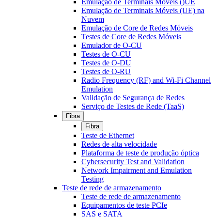
Emulação de Terminais Móveis ()UE
Emulação de Terminais Móveis (UE) na
Nuvem
Emulação de Core de Redes Móveis
Testes de Core de Redes Móveis
Emulador de O-CU
Testes de O-CU
Testes de O-DU
Testes de O-RU
Radio Frequency (RF) and Wi-Fi Channel
Emulation
Validação de Segurança de Redes
Serviço de Testes de Rede (TaaS)
Fibra
Fibra
Teste de Ethernet
Redes de alta velocidade
Plataforma de teste de produção óptica
Cybersecurity Test and Validation
Network Impairment and Emulation
Testing
Teste de rede de armazenamento
Teste de rede de armazenamento
Equipamentos de teste PCIe
SAS e SATA