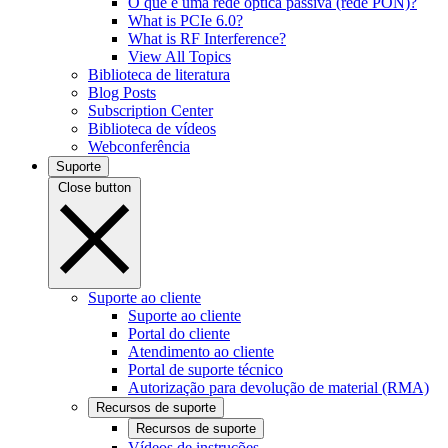
O que é uma rede óptica passiva (rede PON)?
What is PCIe 6.0?
What is RF Interference?
View All Topics
Biblioteca de literatura
Blog Posts
Subscription Center
Biblioteca de vídeos
Webconferência
Suporte
Close button
Suporte ao cliente
Suporte ao cliente
Portal do cliente
Atendimento ao cliente
Portal de suporte técnico
Autorização para devolução de material (RMA)
Recursos de suporte
Recursos de suporte
Vídeos de instruções