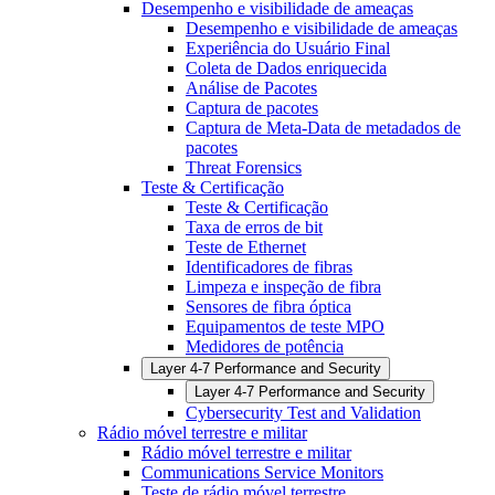
Desempenho e visibilidade de ameaças
Desempenho e visibilidade de ameaças
Experiência do Usuário Final
Coleta de Dados enriquecida
Análise de Pacotes
Captura de pacotes
Captura de Meta-Data de metadados de
pacotes
Threat Forensics
Teste & Certificação
Teste & Certificação
Taxa de erros de bit
Teste de Ethernet
Identificadores de fibras
Limpeza e inspeção de fibra
Sensores de fibra óptica
Equipamentos de teste MPO
Medidores de potência
Layer 4-7 Performance and Security
Layer 4-7 Performance and Security
Cybersecurity Test and Validation
Rádio móvel terrestre e militar
Rádio móvel terrestre e militar
Communications Service Monitors
Teste de rádio móvel terrestre