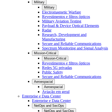
Military
Military
Electromagnetic Warfare
Revestimentos e filtros ópticos
Military Aviation Testing
Payload & Device Optical Elements
Radar
Research, Development and
Manufacturing
Secure and Reliable Communications
Spectrum Monitoring and Signal Analysis
Mission-Critical
Mission-Critical
Revestimentos e filtros ópticos
Redes 5G privadas
Public Safety
Secure and Reliable Communications
Aeroespacial
Aeroespacial
Aviação em geral
Enterprise e Data Center
Enterprise e Data Center
NetOps and SecOps
NetOps and SecOps