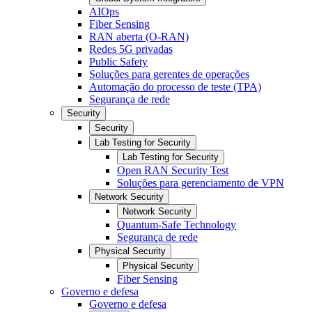
AIOps
Fiber Sensing
RAN aberta (O-RAN)
Redes 5G privadas
Public Safety
Soluções para gerentes de operações
Automação do processo de teste (TPA)
Segurança de rede
Security
Security
Lab Testing for Security
Lab Testing for Security
Open RAN Security Test
Soluções para gerenciamento de VPN
Network Security
Network Security
Quantum-Safe Technology
Segurança de rede
Physical Security
Physical Security
Fiber Sensing
Governo e defesa
Governo e defesa