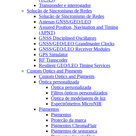
Transponder e interrogador
Solução de Sincronismo de Redes
Solução de Sincronismo de Redes
Antenas GNSS/GEO/LEO
Assured Position, Navigation and Timing
(APNT)
GNSS Disciplined Oscillators
GNSS/GEO/LEO Grandmaster Clocks
GNSS/GEO/LEO Receiver Modules
GPS Simulator
RF Transcoder
Resilient GEO/LEO Timing Services
Custom Optics and Pigments
Custom Optics and Pigments
Óptica personalizada
Óptica personalizada
Filtros ópticos personalizados
Óptica de modelagem de luz
Espectrômetros MicroNIR
Pigmentos
Pigmentos
Proteção da marca
Pigmentos ChromaFlair
Pigmentos de segurança