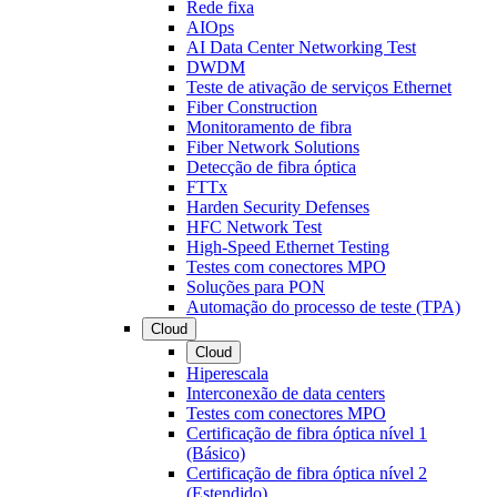
Rede fixa
AIOps
AI Data Center Networking Test
DWDM
Teste de ativação de serviços Ethernet
Fiber Construction
Monitoramento de fibra
Fiber Network Solutions
Detecção de fibra óptica
FTTx
Harden Security Defenses
HFC Network Test
High-Speed Ethernet Testing
Testes com conectores MPO
Soluções para PON
Automação do processo de teste (TPA)
Cloud
Cloud
Hiperescala
Interconexão de data centers
Testes com conectores MPO
Certificação de fibra óptica nível 1
(Básico)
Certificação de fibra óptica nível 2
(Estendido)