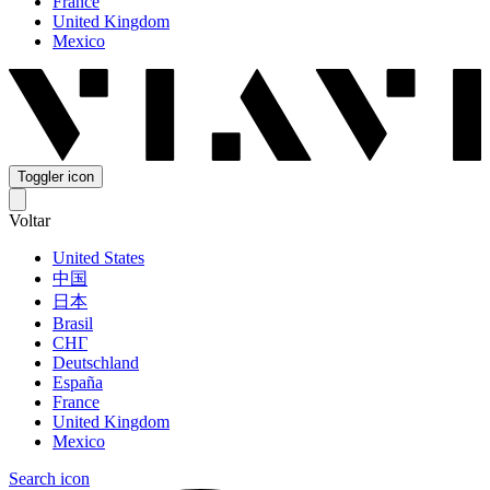
France
United Kingdom
Mexico
Toggler icon
Voltar
United States
中国
日本
Brasil
СНГ
Deutschland
España
France
United Kingdom
Mexico
Search icon