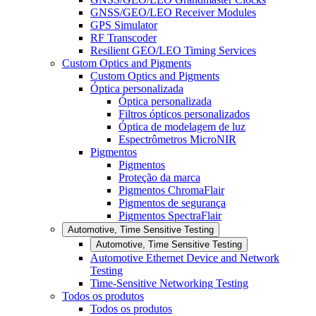
GNSS/GEO/LEO Receiver Modules
GPS Simulator
RF Transcoder
Resilient GEO/LEO Timing Services
Custom Optics and Pigments
Custom Optics and Pigments
Óptica personalizada
Óptica personalizada
Filtros ópticos personalizados
Óptica de modelagem de luz
Espectrômetros MicroNIR
Pigmentos
Pigmentos
Proteção da marca
Pigmentos ChromaFlair
Pigmentos de segurança
Pigmentos SpectraFlair
Automotive, Time Sensitive Testing
Automotive, Time Sensitive Testing
Automotive Ethernet Device and Network
Testing
Time-Sensitive Networking Testing
Todos os produtos
Todos os produtos