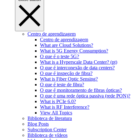
Centro de aprendizagem
Centro de aprendizagem
What are Cloud Solutions?
What is 5G Energy Consumption?
O que é o teste 5G?
What is a Hyperscale Data Center? (pt)
O que é interconexão de data centers?
O que é inspeção de fibra?
What is Fiber Optic Sensing?
O que é teste de fibra?
O que é monitoramento de fibras ópticas?
O que é uma rede óptica passiva (rede PON)?
What is PCIe 6.0?
What is RF Interference?
View All Topics
Biblioteca de literatura
Blog Posts
Subscription Center
Biblioteca de vídeos