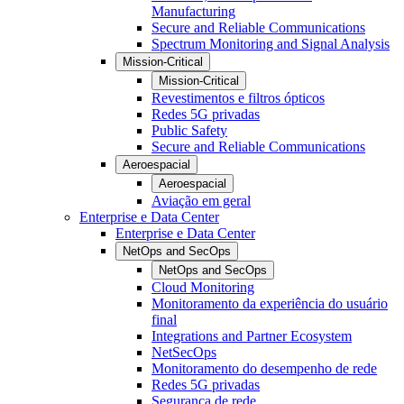
Manufacturing
Secure and Reliable Communications
Spectrum Monitoring and Signal Analysis
Mission-Critical
Mission-Critical
Revestimentos e filtros ópticos
Redes 5G privadas
Public Safety
Secure and Reliable Communications
Aeroespacial
Aeroespacial
Aviação em geral
Enterprise e Data Center
Enterprise e Data Center
NetOps and SecOps
NetOps and SecOps
Cloud Monitoring
Monitoramento da experiência do usuário
final
Integrations and Partner Ecosystem
NetSecOps
Monitoramento do desempenho de rede
Redes 5G privadas
Segurança de rede