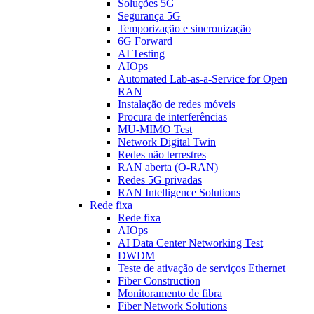
Soluções 5G
Segurança 5G
Temporização e sincronização
6G Forward
AI Testing
AIOps
Automated Lab-as-a-Service for Open
RAN
Instalação de redes móveis
Procura de interferências
MU-MIMO Test
Network Digital Twin
Redes não terrestres
RAN aberta (O-RAN)
Redes 5G privadas
RAN Intelligence Solutions
Rede fixa
Rede fixa
AIOps
AI Data Center Networking Test
DWDM
Teste de ativação de serviços Ethernet
Fiber Construction
Monitoramento de fibra
Fiber Network Solutions