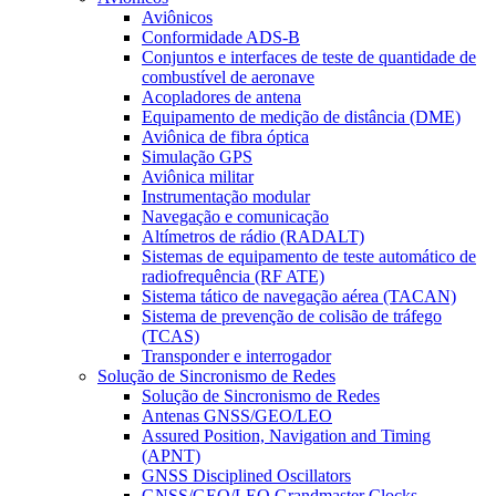
Aviônicos
Conformidade ADS-B
Conjuntos e interfaces de teste de quantidade de
combustível de aeronave
Acopladores de antena
Equipamento de medição de distância (DME)
Aviônica de fibra óptica
Simulação GPS
Aviônica militar
Instrumentação modular
Navegação e comunicação
Altímetros de rádio (RADALT)
Sistemas de equipamento de teste automático de
radiofrequência (RF ATE)
Sistema tático de navegação aérea (TACAN)
Sistema de prevenção de colisão de tráfego
(TCAS)
Transponder e interrogador
Solução de Sincronismo de Redes
Solução de Sincronismo de Redes
Antenas GNSS/GEO/LEO
Assured Position, Navigation and Timing
(APNT)
GNSS Disciplined Oscillators
GNSS/GEO/LEO Grandmaster Clocks