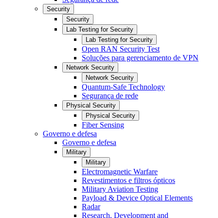
Security
Security
Lab Testing for Security
Lab Testing for Security
Open RAN Security Test
Soluções para gerenciamento de VPN
Network Security
Network Security
Quantum-Safe Technology
Segurança de rede
Physical Security
Physical Security
Fiber Sensing
Governo e defesa
Governo e defesa
Military
Military
Electromagnetic Warfare
Revestimentos e filtros ópticos
Military Aviation Testing
Payload & Device Optical Elements
Radar
Research, Development and