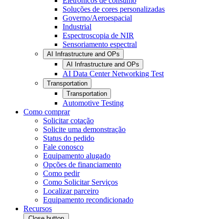
Eletrônicos de consumo
Soluções de cores personalizadas
Governo/Aeroespacial
Industrial
Espectroscopia de NIR
Sensoriamento espectral
AI Infrastructure and OPs
AI Infrastructure and OPs
AI Data Center Networking Test
Transportation
Transportation
Automotive Testing
Como comprar
Solicitar cotação
Solicite uma demonstração
Status do pedido
Fale conosco
Equipamento alugado
Opções de financiamento
Como pedir
Como Solicitar Serviços
Localizar parceiro
Equipamento recondicionado
Recursos
Close button