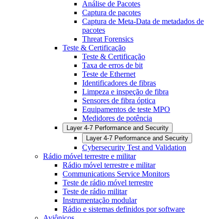
Análise de Pacotes
Captura de pacotes
Captura de Meta-Data de metadados de
pacotes
Threat Forensics
Teste & Certificação
Teste & Certificação
Taxa de erros de bit
Teste de Ethernet
Identificadores de fibras
Limpeza e inspeção de fibra
Sensores de fibra óptica
Equipamentos de teste MPO
Medidores de potência
Layer 4-7 Performance and Security
Layer 4-7 Performance and Security
Cybersecurity Test and Validation
Rádio móvel terrestre e militar
Rádio móvel terrestre e militar
Communications Service Monitors
Teste de rádio móvel terrestre
Teste de rádio militar
Instrumentação modular
Rádio e sistemas definidos por software
Aviônicos