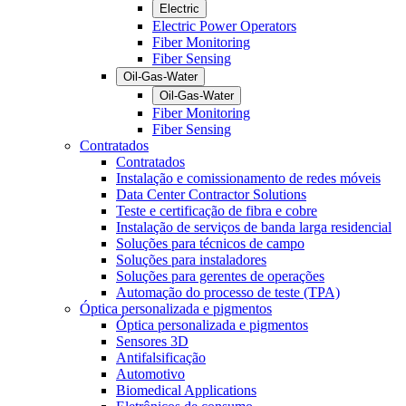
Electric
Electric Power Operators
Fiber Monitoring
Fiber Sensing
Oil-Gas-Water
Oil-Gas-Water
Fiber Monitoring
Fiber Sensing
Contratados
Contratados
Instalação e comissionamento de redes móveis
Data Center Contractor Solutions
Teste e certificação de fibra e cobre
Instalação de serviços de banda larga residencial
Soluções para técnicos de campo
Soluções para instaladores
Soluções para gerentes de operações
Automação do processo de teste (TPA)
Óptica personalizada e pigmentos
Óptica personalizada e pigmentos
Sensores 3D
Antifalsificação
Automotivo
Biomedical Applications