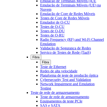
Emulação de Terminais Móveis ()UE
Emulação de Terminais Móveis (UE) na
Nuvem
Emulação de Core de Redes Móveis
Testes de Core de Redes Móveis
Emulador de O-CU
Testes de O-CU
Testes de O-DU
Testes de O-RU
Radio Frequency (RF) and Wi-Fi Channel
Emulation
Validação de Segurança de Redes
Serviço de Testes de Rede (TaaS)
Fibra
Fibra
Teste de Ethernet
Redes de alta velocidade
Plataforma de teste de produção óptica
Cybersecurity Test and Validation
Network Impairment and Emulation
Testing
Teste de rede de armazenamento
Teste de rede de armazenamento
Equipamentos de teste PCIe
SAS e SATA