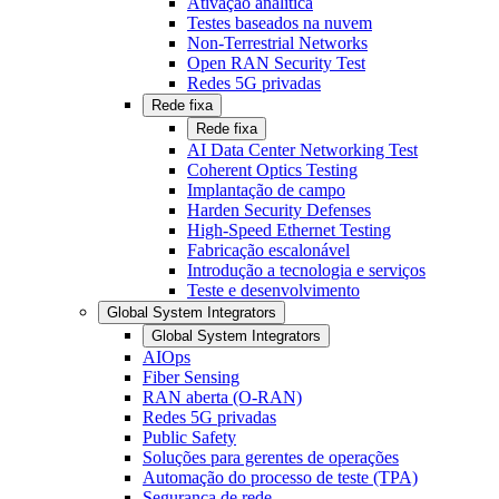
Ativação analítica
Testes baseados na nuvem
Non-Terrestrial Networks
Open RAN Security Test
Redes 5G privadas
Rede fixa
Rede fixa
AI Data Center Networking Test
Coherent Optics Testing
Implantação de campo
Harden Security Defenses
High-Speed Ethernet Testing
Fabricação escalonável
Introdução a tecnologia e serviços
Teste e desenvolvimento
Global System Integrators
Global System Integrators
AIOps
Fiber Sensing
RAN aberta (O-RAN)
Redes 5G privadas
Public Safety
Soluções para gerentes de operações
Automação do processo de teste (TPA)
Segurança de rede