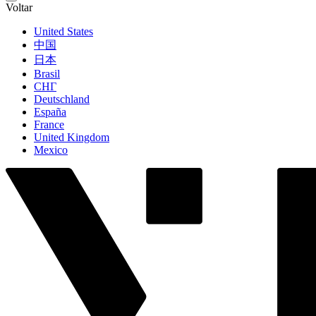
Voltar
United States
中国
日本
Brasil
СНГ
Deutschland
España
France
United Kingdom
Mexico