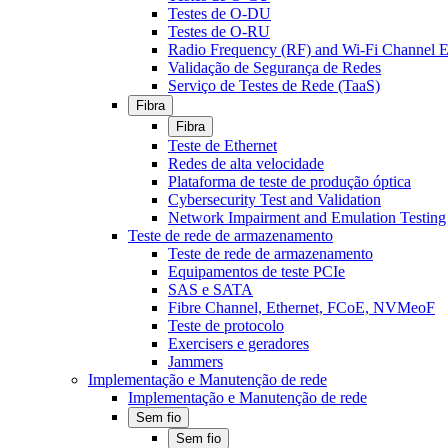
Testes de O-DU
Testes de O-RU
Radio Frequency (RF) and Wi-Fi Channel E
Validação de Segurança de Redes
Serviço de Testes de Rede (TaaS)
Fibra
Fibra
Teste de Ethernet
Redes de alta velocidade
Plataforma de teste de produção óptica
Cybersecurity Test and Validation
Network Impairment and Emulation Testing
Teste de rede de armazenamento
Teste de rede de armazenamento
Equipamentos de teste PCIe
SAS e SATA
Fibre Channel, Ethernet, FCoE, NVMeoF
Teste de protocolo
Exercisers e geradores
Jammers
Implementação e Manutenção de rede
Implementação e Manutenção de rede
Sem fio
Sem fio