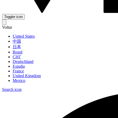
Toggler icon
Voltar
United States
中国
日本
Brasil
СНГ
Deutschland
España
France
United Kingdom
Mexico
Search icon