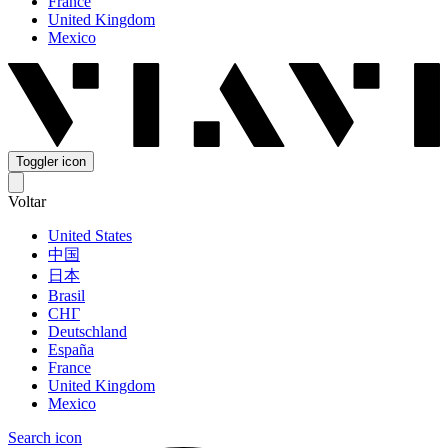
France
United Kingdom
Mexico
Toggler icon
Voltar
United States
中国
日本
Brasil
СНГ
Deutschland
España
France
United Kingdom
Mexico
Search icon