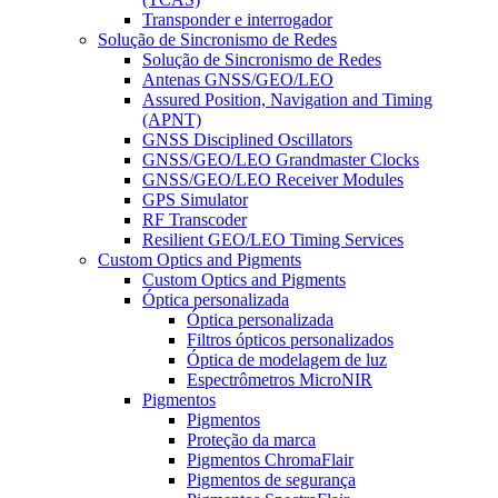
Transponder e interrogador
Solução de Sincronismo de Redes
Solução de Sincronismo de Redes
Antenas GNSS/GEO/LEO
Assured Position, Navigation and Timing
(APNT)
GNSS Disciplined Oscillators
GNSS/GEO/LEO Grandmaster Clocks
GNSS/GEO/LEO Receiver Modules
GPS Simulator
RF Transcoder
Resilient GEO/LEO Timing Services
Custom Optics and Pigments
Custom Optics and Pigments
Óptica personalizada
Óptica personalizada
Filtros ópticos personalizados
Óptica de modelagem de luz
Espectrômetros MicroNIR
Pigmentos
Pigmentos
Proteção da marca
Pigmentos ChromaFlair
Pigmentos de segurança