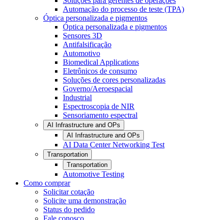
Soluções para gerentes de operações
Automação do processo de teste (TPA)
Óptica personalizada e pigmentos
Óptica personalizada e pigmentos
Sensores 3D
Antifalsificação
Automotivo
Biomedical Applications
Eletrônicos de consumo
Soluções de cores personalizadas
Governo/Aeroespacial
Industrial
Espectroscopia de NIR
Sensoriamento espectral
AI Infrastructure and OPs
AI Infrastructure and OPs
AI Data Center Networking Test
Transportation
Transportation
Automotive Testing
Como comprar
Solicitar cotação
Solicite uma demonstração
Status do pedido
Fale conosco