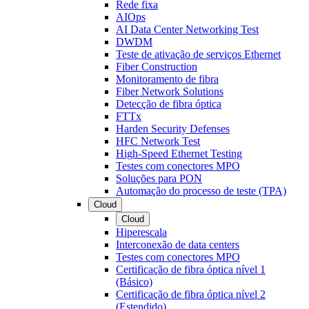
Rede fixa
AIOps
AI Data Center Networking Test
DWDM
Teste de ativação de serviços Ethernet
Fiber Construction
Monitoramento de fibra
Fiber Network Solutions
Detecção de fibra óptica
FTTx
Harden Security Defenses
HFC Network Test
High-Speed Ethernet Testing
Testes com conectores MPO
Soluções para PON
Automação do processo de teste (TPA)
Cloud
Cloud
Hiperescala
Interconexão de data centers
Testes com conectores MPO
Certificação de fibra óptica nível 1
(Básico)
Certificação de fibra óptica nível 2
(Estendido)