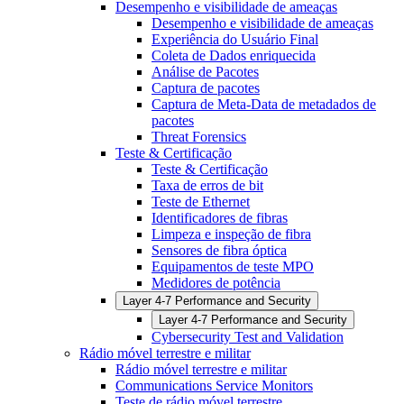
Desempenho e visibilidade de ameaças
Desempenho e visibilidade de ameaças
Experiência do Usuário Final
Coleta de Dados enriquecida
Análise de Pacotes
Captura de pacotes
Captura de Meta-Data de metadados de
pacotes
Threat Forensics
Teste & Certificação
Teste & Certificação
Taxa de erros de bit
Teste de Ethernet
Identificadores de fibras
Limpeza e inspeção de fibra
Sensores de fibra óptica
Equipamentos de teste MPO
Medidores de potência
Layer 4-7 Performance and Security
Layer 4-7 Performance and Security
Cybersecurity Test and Validation
Rádio móvel terrestre e militar
Rádio móvel terrestre e militar
Communications Service Monitors
Teste de rádio móvel terrestre