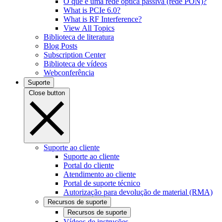
O que é uma rede óptica passiva (rede PON)?
What is PCIe 6.0?
What is RF Interference?
View All Topics
Biblioteca de literatura
Blog Posts
Subscription Center
Biblioteca de vídeos
Webconferência
Suporte
Close button
Suporte ao cliente
Suporte ao cliente
Portal do cliente
Atendimento ao cliente
Portal de suporte técnico
Autorização para devolução de material (RMA)
Recursos de suporte
Recursos de suporte
Vídeos de instruções