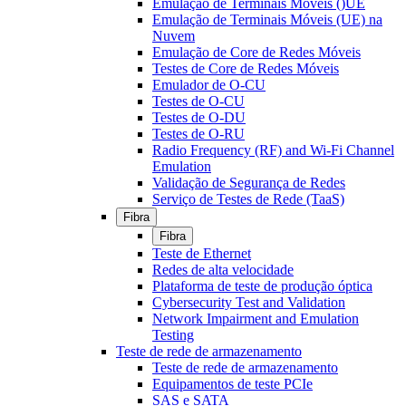
Emulação de Terminais Móveis ()UE
Emulação de Terminais Móveis (UE) na
Nuvem
Emulação de Core de Redes Móveis
Testes de Core de Redes Móveis
Emulador de O-CU
Testes de O-CU
Testes de O-DU
Testes de O-RU
Radio Frequency (RF) and Wi-Fi Channel
Emulation
Validação de Segurança de Redes
Serviço de Testes de Rede (TaaS)
Fibra
Fibra
Teste de Ethernet
Redes de alta velocidade
Plataforma de teste de produção óptica
Cybersecurity Test and Validation
Network Impairment and Emulation
Testing
Teste de rede de armazenamento
Teste de rede de armazenamento
Equipamentos de teste PCIe
SAS e SATA