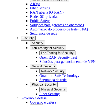
AIOps
Fiber Sensing
RAN aberta (O-RAN)
Redes 5G privadas
Public Safety
Soluções para gerentes de operações
Automação do processo de teste (TPA)
Segurança de rede
Security
Security
Lab Testing for Security
Lab Testing for Security
Open RAN Security Test
Soluções para gerenciamento de VPN
Network Security
Network Security
Quantum-Safe Technology
Segurança de rede
Physical Security
Physical Security
Fiber Sensing
Governo e defesa
Governo e defesa