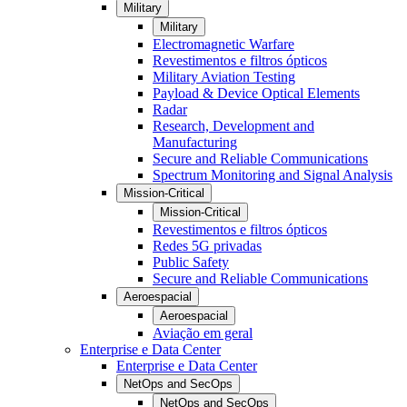
Military
Military
Electromagnetic Warfare
Revestimentos e filtros ópticos
Military Aviation Testing
Payload & Device Optical Elements
Radar
Research, Development and
Manufacturing
Secure and Reliable Communications
Spectrum Monitoring and Signal Analysis
Mission-Critical
Mission-Critical
Revestimentos e filtros ópticos
Redes 5G privadas
Public Safety
Secure and Reliable Communications
Aeroespacial
Aeroespacial
Aviação em geral
Enterprise e Data Center
Enterprise e Data Center
NetOps and SecOps
NetOps and SecOps