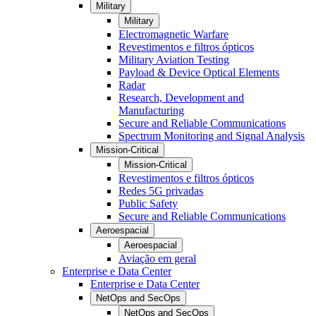
Military
Military
Electromagnetic Warfare
Revestimentos e filtros ópticos
Military Aviation Testing
Payload & Device Optical Elements
Radar
Research, Development and
Manufacturing
Secure and Reliable Communications
Spectrum Monitoring and Signal Analysis
Mission-Critical
Mission-Critical
Revestimentos e filtros ópticos
Redes 5G privadas
Public Safety
Secure and Reliable Communications
Aeroespacial
Aeroespacial
Aviação em geral
Enterprise e Data Center
Enterprise e Data Center
NetOps and SecOps
NetOps and SecOps