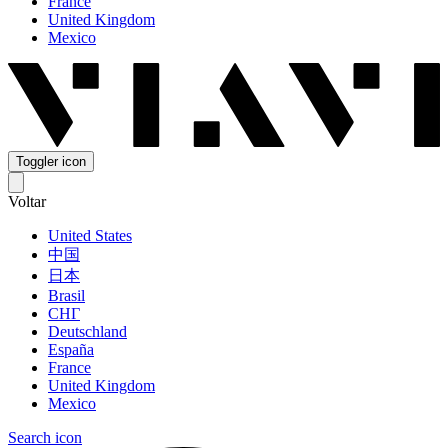
France
United Kingdom
Mexico
Toggler icon
Voltar
United States
中国
日本
Brasil
СНГ
Deutschland
España
France
United Kingdom
Mexico
Search icon