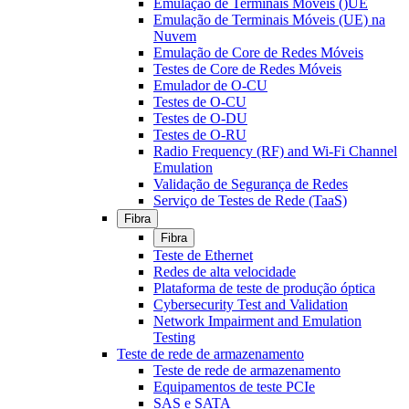
Emulação de Terminais Móveis ()UE
Emulação de Terminais Móveis (UE) na
Nuvem
Emulação de Core de Redes Móveis
Testes de Core de Redes Móveis
Emulador de O-CU
Testes de O-CU
Testes de O-DU
Testes de O-RU
Radio Frequency (RF) and Wi-Fi Channel
Emulation
Validação de Segurança de Redes
Serviço de Testes de Rede (TaaS)
Fibra
Fibra
Teste de Ethernet
Redes de alta velocidade
Plataforma de teste de produção óptica
Cybersecurity Test and Validation
Network Impairment and Emulation
Testing
Teste de rede de armazenamento
Teste de rede de armazenamento
Equipamentos de teste PCIe
SAS e SATA