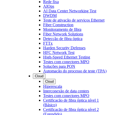
Rede fixa
AIOps
AI Data Center Networking Test
DWDM
Teste de ativação de serviços Ethernet
Fiber Construction
Monitoramento de fibra
Fiber Network Solutions
Detecção de fibra óptica
FTTx
Harden Security Defenses
HFC Network Test
High-Speed Ethernet Testing
Testes com conectores MPO
Soluções para PON
Automação do processo de teste (TPA)
Cloud
Cloud
Hiperescala
Interconexão de data centers
Testes com conectores MPO
Certificação de fibra óptica nível 1
(Básico)
Certificação de fibra óptica nível 2
(Estendido)