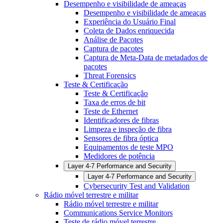
Desempenho e visibilidade de ameaças
Desempenho e visibilidade de ameaças
Experiência do Usuário Final
Coleta de Dados enriquecida
Análise de Pacotes
Captura de pacotes
Captura de Meta-Data de metadados de
pacotes
Threat Forensics
Teste & Certificação
Teste & Certificação
Taxa de erros de bit
Teste de Ethernet
Identificadores de fibras
Limpeza e inspeção de fibra
Sensores de fibra óptica
Equipamentos de teste MPO
Medidores de potência
Layer 4-7 Performance and Security
Layer 4-7 Performance and Security
Cybersecurity Test and Validation
Rádio móvel terrestre e militar
Rádio móvel terrestre e militar
Communications Service Monitors
Teste de rádio móvel terrestre