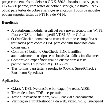
preço certo em três modelos: o ONX-580A, focado no serviço, o
ONX-580 padrão, com testes de cobre e serviço, e o novo ONX-
580P, para testes de cobre e serviços avançados. Todos os modelos
podem suportar testes de FTTH e de Wi-Fi.
Benefícios
A plataforma modular escalável para novas tecnologias Wi-Fi,
fibra e xDSL, incluindo perfil VDSL 35b e G.fast
O OneCheck automatiza os testes de campo e simplifica os
resultados para cobre e DSL para concluir trabalhos com
consistência
Com um só botão, o OneCheck TDR identifica
automaticamente os tipos e os locais das falhas imediatamente
Comprove a experiência real do cliente com o teste
padronizado TrueSpeed™ (RFC-6349)
Três formas para testar a produção (Ookla, SpeedCheck e
Broadcom Speedtest)
Aplicações
G.fast, VDSL (vetoração e blindagem) e redes ADSL
Testes de cobre, TDR e espectrais
Teste e instalação de fibra, Wi-Fi, coaxial e cabeamento
Verificação e troubleshooting da web, vídeo, VoIP, TrueSpeed