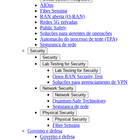
AIOps
Fiber Sensing
RAN aberta (O-RAN)
Redes 5G privadas
Public Safety
Soluções para gerentes de operações
Automação do processo de teste (TPA)
Segurança de rede
Security
Security
Lab Testing for Security
Lab Testing for Security
Open RAN Security Test
Soluções para gerenciamento de VPN
Network Security
Network Security
Quantum-Safe Technology
Segurança de rede
Physical Security
Physical Security
Fiber Sensing
Governo e defesa
Governo e defesa