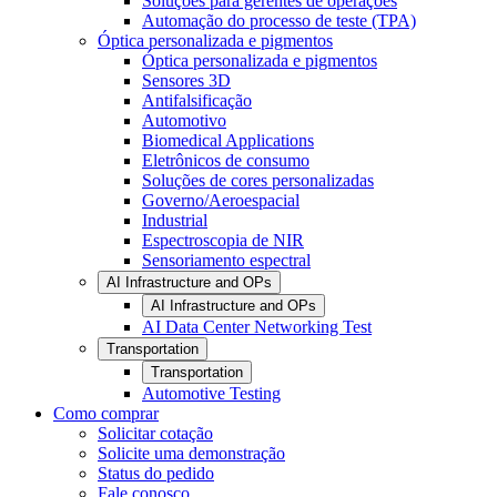
Soluções para gerentes de operações
Automação do processo de teste (TPA)
Óptica personalizada e pigmentos
Óptica personalizada e pigmentos
Sensores 3D
Antifalsificação
Automotivo
Biomedical Applications
Eletrônicos de consumo
Soluções de cores personalizadas
Governo/Aeroespacial
Industrial
Espectroscopia de NIR
Sensoriamento espectral
AI Infrastructure and OPs
AI Infrastructure and OPs
AI Data Center Networking Test
Transportation
Transportation
Automotive Testing
Como comprar
Solicitar cotação
Solicite uma demonstração
Status do pedido
Fale conosco