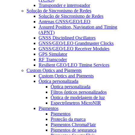
Transponder e interrogador
Solução de Sincronismo de Redes
Solução de Sincronismo de Redes
Antenas GNSS/GEO/LEO
Assured Position, Navigation and Timing
(APNT)
GNSS Disciplined Oscillators
GNSS/GEO/LEO Grandmaster Clocks
GNSS/GEO/LEO Receiver Modules
GPS Simulator
RF Transcoder
Resilient GEO/LEO Timing Services
Custom Optics and Pigments
Custom Optics and Pigments
Óptica personalizada
Óptica personalizada
Filtros ópticos personalizados
Óptica de modelagem de luz
Espectrômetros MicroNIR
Pigmentos
Pigmentos
Proteção da marca
Pigmentos ChromaFlair
Pigmentos de segurança