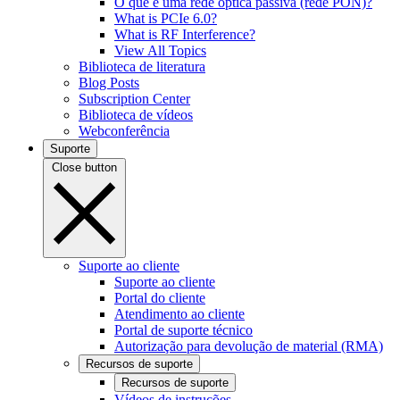
O que é uma rede óptica passiva (rede PON)?
What is PCIe 6.0?
What is RF Interference?
View All Topics
Biblioteca de literatura
Blog Posts
Subscription Center
Biblioteca de vídeos
Webconferência
Suporte
Close button
Suporte ao cliente
Suporte ao cliente
Portal do cliente
Atendimento ao cliente
Portal de suporte técnico
Autorização para devolução de material (RMA)
Recursos de suporte
Recursos de suporte
Vídeos de instruções