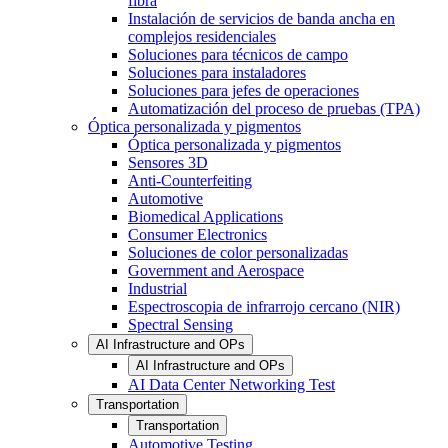
fibra
Instalación de servicios de banda ancha en
complejos residenciales
Soluciones para técnicos de campo
Soluciones para instaladores
Soluciones para jefes de operaciones
Automatización del proceso de pruebas (TPA)
Óptica personalizada y pigmentos
Óptica personalizada y pigmentos
Sensores 3D
Anti-Counterfeiting
Automotive
Biomedical Applications
Consumer Electronics
Soluciones de color personalizadas
Government and Aerospace
Industrial
Espectroscopia de infrarrojo cercano (NIR)
Spectral Sensing
AI Infrastructure and OPs
AI Infrastructure and OPs
AI Data Center Networking Test
Transportation
Transportation
Automotive Testing