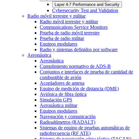
Layer 4-7 Performance and Security
Cybersecurity Test and Validation
Radio móvil terrestre y militar
Radio móvil terrestre y militar
Communications Service Monitors
Prueba de radio móvil terrestre
Prueba de radio militar
Equipos modulares
Radio y sistemas definidos por software
Aeronáutica
Aeronáutica
Cumplimiento normativo de ADS-B
Conjuntos e interfaces de prueba de cantidad de
combustible de avión
Acopladores de antena
Equipo de medición de distancia (DME)
Aviónica de fibra óptica
Simulación GPS
Aeronáutica militar
Equipos modulares
Navegación y comunicación
Radioaltímetros (RADALT)
Sistemas de equipo de pruebas automáticas de
radiofrecuencia (RF ATE)
Sistema de navegación aérea táctica (TACAN)