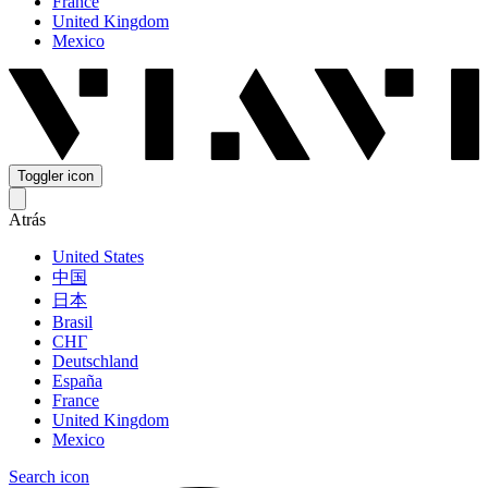
France
United Kingdom
Mexico
Toggler icon
Atrás
United States
中国
日本
Brasil
СНГ
Deutschland
España
France
United Kingdom
Mexico
Search icon