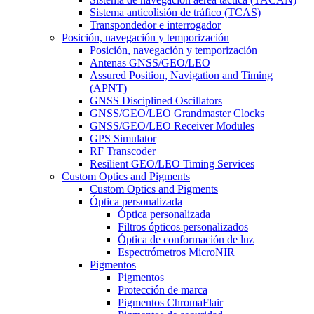
Sistema anticolisión de tráfico (TCAS)
Transpondedor e interrogador
Posición, navegación y temporización
Posición, navegación y temporización
Antenas GNSS/GEO/LEO
Assured Position, Navigation and Timing
(APNT)
GNSS Disciplined Oscillators
GNSS/GEO/LEO Grandmaster Clocks
GNSS/GEO/LEO Receiver Modules
GPS Simulator
RF Transcoder
Resilient GEO/LEO Timing Services
Custom Optics and Pigments
Custom Optics and Pigments
Óptica personalizada
Óptica personalizada
Filtros ópticos personalizados
Óptica de conformación de luz
Espectrómetros MicroNIR
Pigmentos
Pigmentos
Protección de marca
Pigmentos ChromaFlair