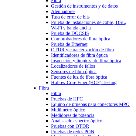
Fibra
Gestión de instrumentos y de datos
Atenuadores
Tasa de error de bits
Prueba de instalaciones de cobre, DSL,
Wi-Fi y banda ancha
Prueba de DOCSIS
Comprobadores de fibra óptica
Prueba de Ethernet
OTDR y caracterización de fibra
Identificadores de fibra óptica
Inspección y limpieza de fibra óptica
Localizadores de fallos
Sensores de fibra óptica
Fuentes de luz de fibra óptica
Hollow Core Fiber (HCF) Testing
Fibra
Fibra
Pruebas de HFC
Equipo de pruebas para conectores MPO
Multímetro óptico
Medidores de potencia
Análisis de espectro óptico
Pruebas con OTDR
Pruebas de redes PON