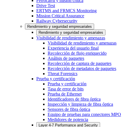
Ferrocarril y misión crítica
Drive Test
ERTMS and FRMCS Monitoring
Mission Critical Assurance
Railway Cybersecurity
Rendimiento y seguridad empresariales
Rendimiento y seguridad empresariales
Visibilidad de rendimiento y amenazas
Visibilidad de rendimiento y amenazas
Experiencia del usuario final
Recolección de flujo enriquecido
Análisis de paquetes
Recolección de captura de paquetes
Recolección de metadatos de paquetes
Threat Forensics
Prueba y certificación
Prueba y certificación
Tasa de error de bits
Prueba de Ethernet
Identificadores de fibra óptica
Inspección y limpieza de fibra óptica
Sensores de fibra óptica
Equipo de pruebas para conectores MPO
Medidores de potencia
Layer 4-7 Performance and Security