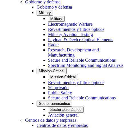
Gobierno y defensa
Gobierno y defensa
Military
Military
Electromagnetic Warfare
Revestimientos y filtros ópticos
Military Aviation Testing
Payload & Device Optical Elements
Radar
Research, Development and
Manufacturing
Secure and Reliable Communications
Spectrum Monitoring and Signal Analysis
Mission-Critical
Mission-Critical
Revestimientos y filtros ópticos
5G privado
Public Safety
Secure and Reliable Communications
Sector aeronáutico
Sector aeronáutico
Aviación general
Centros de datos y empresas
Centros de datos y empresas