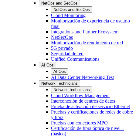
NetOps and SecOps
NetOps and SecOps
Cloud Monitoring
Monitorización de experiencia de usuario
final
Integrations and Partner Ecosystem
NetSecOps
Monitorización de rendimiento de red
5G privado
Seguridad de red
Unified Communications
AI Ops
AI Ops
AI Data Center Networking Test
Network Technicians
Network Technicians
Cloud Workflow Management
Interconexión de centros de datos
Prueba de activación de servicio Ethernet
Pruebas y certificaciones de redes de cobre
y fibra
Pruebas con conectores MPO
Certificación de fibra óptica de nivel 1
(básico)