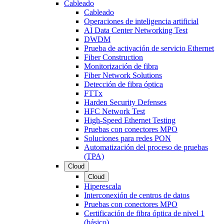
Cableado
Cableado
Operaciones de inteligencia artificial
AI Data Center Networking Test
DWDM
Prueba de activación de servicio Ethernet
Fiber Construction
Monitorización de fibra
Fiber Network Solutions
Detección de fibra óptica
FTTx
Harden Security Defenses
HFC Network Test
High-Speed Ethernet Testing
Pruebas con conectores MPO
Soluciones para redes PON
Automatización del proceso de pruebas
(TPA)
Cloud
Cloud
Hiperescala
Interconexión de centros de datos
Pruebas con conectores MPO
Certificación de fibra óptica de nivel 1
(básico)