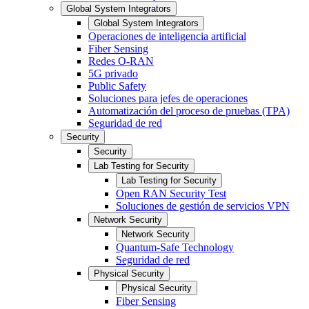
Global System Integrators
Global System Integrators
Operaciones de inteligencia artificial
Fiber Sensing
Redes O-RAN
5G privado
Public Safety
Soluciones para jefes de operaciones
Automatización del proceso de pruebas (TPA)
Seguridad de red
Security
Security
Lab Testing for Security
Lab Testing for Security
Open RAN Security Test
Soluciones de gestión de servicios VPN
Network Security
Network Security
Quantum-Safe Technology
Seguridad de red
Physical Security
Physical Security
Fiber Sensing