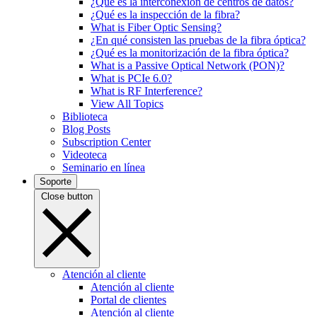
¿Qué es la interconexión de centros de datos?
¿Qué es la inspección de la fibra?
What is Fiber Optic Sensing?
¿En qué consisten las pruebas de la fibra óptica?
¿Qué es la monitorización de la fibra óptica?
What is a Passive Optical Network (PON)?
What is PCIe 6.0?
What is RF Interference?
View All Topics
Biblioteca
Blog Posts
Subscription Center
Videoteca
Seminario en línea
Soporte
Close button
Atención al cliente
Atención al cliente
Portal de clientes
Atención al cliente