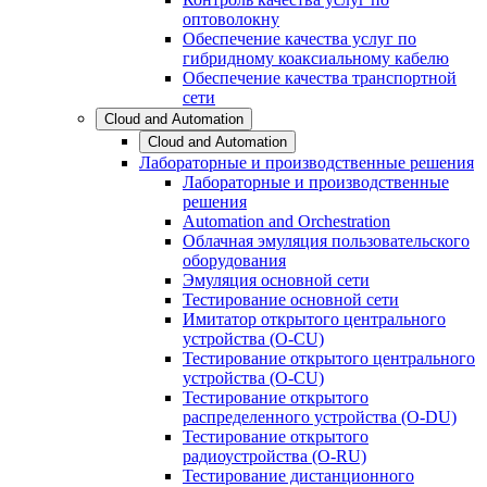
оптоволокну
Обеспечение качества услуг по
гибридному коаксиальному кабелю
Обеспечение качества транспортной
сети
Cloud and Automation
Cloud and Automation
Лабораторные и производственные решения
Лабораторные и производственные
решения
Automation and Orchestration
Облачная эмуляция пользовательского
оборудования
Эмуляция основной сети
Тестирование основной сети
Имитатор открытого центрального
устройства (O-CU)
Тестирование открытого центрального
устройства (O-CU)
Тестирование открытого
распределенного устройства (O-DU)
Тестирование открытого
радиоустройства (O-RU)
Тестирование дистанционного