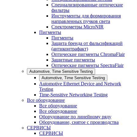
Специализированные оптические
фильтры
Инструменты для формирования
направленных пучков света
Спектрометры MicroNIR
Пигменты
Пигменты
Защита бренда от фальсификаций
(антиконтрафакт)
Оптические пигменты ChromaFlair
Защитные пигменты
Оптические пигменты SpectraFlair
Automotive, Time Sensitive Testing
Automotive, Time Sensitive Testing
Automotive Ethernet Device and Network
Testing
Time-Sensitive Networking Testing
Все оборудование
Все оборудование
Все оборудование
Оборудование по линейному ряду
Оборудование, снятое с производства
СЕРВИСЫ
СЕРВИСЫ