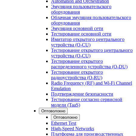
Automation and Orchestration
Эмуляция пользовательского
оборудования
Облачная эмуляция пользовательского
оборудования
Эмуляция основной сети
Тестирование основной сети
Имитатор открытого центрального
устройства (O-CU)
Тестирование открытого центрального
устройства (O-CU)
Тестирование открытого
распределенного устройства (O-DU)
Тестирование открытого
радиоустройства (O-RU)
Radio Frequency (RF) and Wi-Fi Channel
Emulation
Подтверждение безопасности
Тестирование согласно сервисной
модели (TaaS)
Оптоволокно
Оптоволокно
Ethernet Test
High-Speed Networks
Платформа для производственных