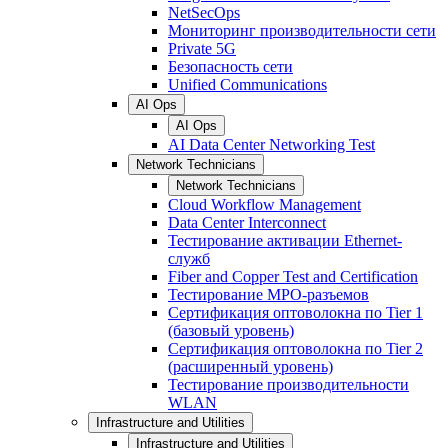
NetSecOps
Мониторинг производительности сети
Private 5G
Безопасность сети
Unified Communications
AI Ops
AI Ops
AI Data Center Networking Test
Network Technicians
Network Technicians
Cloud Workflow Management
Data Center Interconnect
Тестирование активации Ethernet-
служб
Fiber and Copper Test and Certification
Тестирование МРО-разъемов
Сертификация оптоволокна по Tier 1
(базовый уровень)
Сертификация оптоволокна по Tier 2
(расширенный уровень)
Тестирование производительности
WLAN
Infrastructure and Utilities
Infrastructure and Utilities