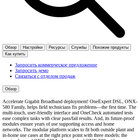
Обзор
Настройки
Ресурсы
Службы
Похожие продукты
Как купить
Запросить коммерческое предложение
Запросить демо
Связаться с отделом продаж
Обзор
Accelerate Gigabit Broadband deployment! OneExpert DSL, ONX-
580 Family, helps field technicians fix problems—the first time. The
multi-touch, user-friendly interface and OneCheck automated tests
ease complex tasks with clear pass/fail results. And, its future-proof
modules ensure years of use supporting access and home
networks. The modular platform scales to fit both outside plant and
in-home use cases at the right price point with three models: the