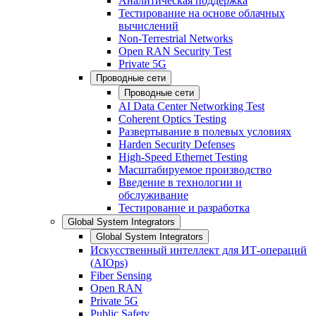
Аналитическая поддержка
Тестирование на основе облачных
вычислений
Non-Terrestrial Networks
Open RAN Security Test
Private 5G
Проводные сети
Проводные сети
AI Data Center Networking Test
Coherent Optics Testing
Развертывание в полевых условиях
Harden Security Defenses
High-Speed Ethernet Testing
Масштабируемое производство
Введение в технологии и
обслуживание
Тестирование и разработка
Global System Integrators
Global System Integrators
Искусственный интеллект для ИТ-операций
(AIOps)
Fiber Sensing
Open RAN
Private 5G
Public Safety