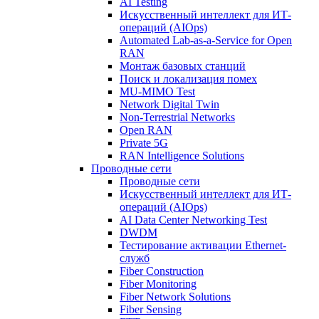
AI Testing
Искусственный интеллект для ИТ-
операций (AIOps)
Automated Lab-as-a-Service for Open
RAN
Монтаж базовых станций
Поиск и локализация помех
MU-MIMO Test
Network Digital Twin
Non-Terrestrial Networks
Open RAN
Private 5G
RAN Intelligence Solutions
Проводные сети
Проводные сети
Искусственный интеллект для ИТ-
операций (AIOps)
AI Data Center Networking Test
DWDM
Тестирование активации Ethernet-
служб
Fiber Construction
Fiber Monitoring
Fiber Network Solutions
Fiber Sensing