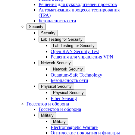
Решения для руководителей проектов
Автоматизация процесса тестирования
(TPA)
Безопасность сети
Security
Security
Lab Testing for Security
Lab Testing for Security
Open RAN Security Test
Решения для управления VPN
Network Security
Network Security
Quantum-Safe Technology
Безопасность сети
Physical Security
Physical Security
Fiber Sensing
Госсектор и оборона
Госсектор и оборона
Military
Military
Electromagnetic Warfare
Оптические покрытия и фильтры