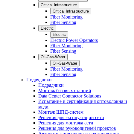
Critical Infrastructure
Critical Infrastructure
Fiber Monitoring
Fiber Sensing
Electric
Electric
Electric Power Operators
Fiber Monitoring
Fiber Sensing
Oil-Gas-Water
Oil-Gas-Water
Fiber Monitoring
Fiber Sensing
Подрядчики
Подрядчики
Монтаж базовых станций
Data Center Contractor Solutions
Испытание и сертификация оптоволокна и
меди
Монтаж ШПД-систем
Решения для эксплуатации сети
Решения для монтажа сети
Решения для руководителей проектов
Автоматизация процесса тестирования