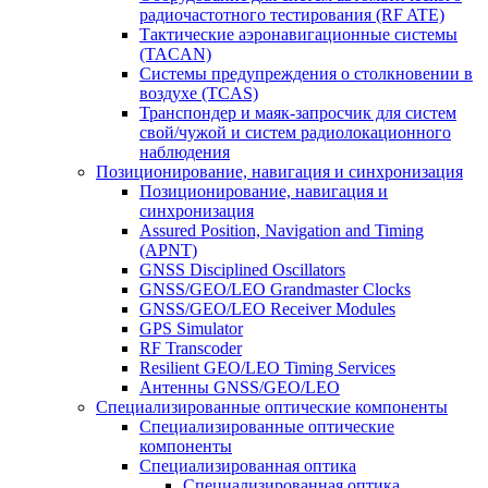
радиочастотного тестирования (RF ATE)
Тактические аэронавигационные системы
(TACAN)
Системы предупреждения о столкновении в
воздухе (TCAS)
Транспондер и маяк-запросчик для систем
свой/чужой и систем радиолокационного
наблюдения
Позиционирование, навигация и синхронизация
Позиционирование, навигация и
синхронизация
Assured Position, Navigation and Timing
(APNT)
GNSS Disciplined Oscillators
GNSS/GEO/LEO Grandmaster Clocks
GNSS/GEO/LEO Receiver Modules
GPS Simulator
RF Transcoder
Resilient GEO/LEO Timing Services
Антенны GNSS/GEO/LEO
Специализированные оптические компоненты
Специализированные оптические
компоненты
Специализированная оптика
Специализированная оптика