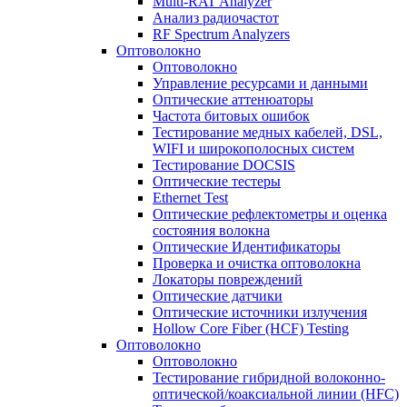
Multi-RAT Analyzer
Анализ радиочастот
RF Spectrum Analyzers
Оптоволокно
Оптоволокно
Управление ресурсами и данными
Оптические aттенюаторы
Частота битовых ошибок
Тестирование медных кабелей, DSL,
WIFI и широкополосных систем
Тестирование DOCSIS
Оптические тестеры
Ethernet Test
Оптические рефлектометры и оценка
состояния волокна
Оптические Идентификаторы
Проверка и очистка оптоволокна
Локаторы повреждений
Оптические датчики
Оптические источники излучения
Hollow Core Fiber (HCF) Testing
Оптоволокно
Оптоволокно
Тестирование гибридной волоконно-
оптической/коаксиальной линии (HFC)