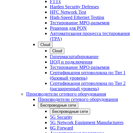
FTTx
Harden Security Defenses
HFC Network Test
High-Speed Ethernet Testing
Тестирование МРО-разъемов
Решения для PON
Автоматизация процесса тестирования
(TPA)
Cloud
Cloud
Гипермасштабирование
ЦОД и подключения
Тестирование МРО-разъемов
Сертификация оптоволокна по Tier 1
(базовый уровень)
Сертификация оптоволокна по Tier 2
(расширенный уровень)
Производители сетевого оборудования
Производители сетевого оборудования
Беспроводные сети
Беспроводные сети
5G Security
5G Network Equipment Manufacturers
6G Forward