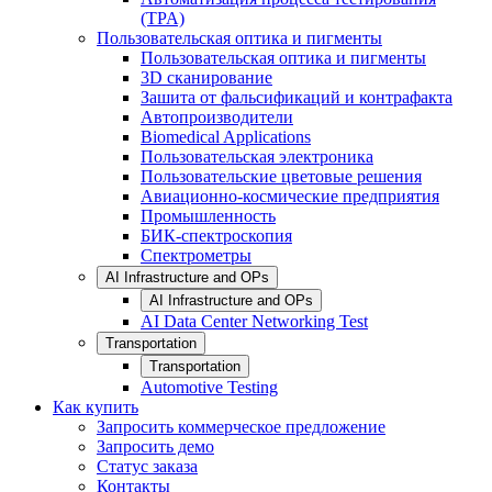
(TPA)
Пользовательская оптика и пигменты
Пользовательская оптика и пигменты
3D сканирование
Зашита от фальсификаций и контрафакта
Автопроизводители
Biomedical Applications
Пользовательская электроника
Пользовательские цветовые решения
Авиационно-космические предприятия
Промышленность
БИК-спектроскопия
Спектрометры
AI Infrastructure and OPs
AI Infrastructure and OPs
AI Data Center Networking Test
Transportation
Transportation
Automotive Testing
Как купить
Запросить коммерческое предложение
Запросить демо
Статус заказа
Контакты