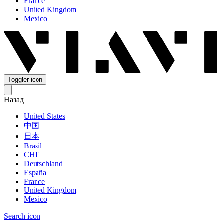
France
United Kingdom
Mexico
Toggler icon
Назад
United States
中国
日本
Brasil
СНГ
Deutschland
España
France
United Kingdom
Mexico
Search icon