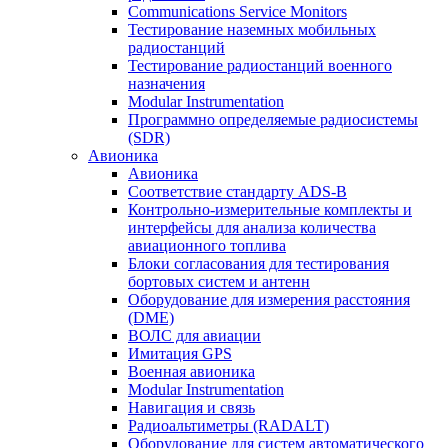
Communications Service Monitors
Тестирование наземных мобильных
радиостанций
Тестирование радиостанций военного
назначения
Modular Instrumentation
Программно определяемые радиосистемы
(SDR)
Авионика
Авионика
Соответствие стандарту ADS-B
Контрольно-измерительные комплекты и
интерфейсы для анализа количества
авиационного топлива
Блоки согласования для тестирования
бортовых систем и антенн
Оборудование для измерения расстояния
(DME)
ВОЛС для авиации
Имитация GPS
Военная авионика
Modular Instrumentation
Навигация и связь
Радиоальтиметры (RADALT)
Оборудование для систем автоматического