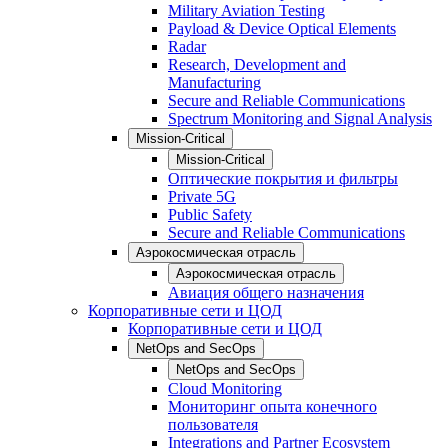
Military Aviation Testing
Payload & Device Optical Elements
Radar
Research, Development and
Manufacturing
Secure and Reliable Communications
Spectrum Monitoring and Signal Analysis
Mission-Critical
Mission-Critical
Оптические покрытия и фильтры
Private 5G
Public Safety
Secure and Reliable Communications
Аэрокосмическая отрасль
Аэрокосмическая отрасль
Авиация общего назначения
Корпоративные сети и ЦОД
Корпоративные сети и ЦОД
NetOps and SecOps
NetOps and SecOps
Cloud Monitoring
Мониторинг опыта конечного
пользователя
Integrations and Partner Ecosystem