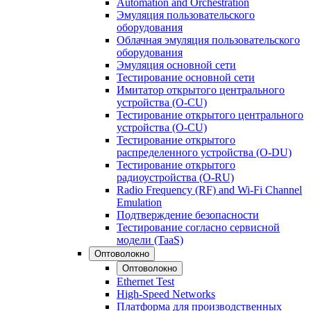
Automation and Orchestration
Эмуляция пользовательского
оборудования
Облачная эмуляция пользовательского
оборудования
Эмуляция основной сети
Тестирование основной сети
Имитатор открытого центрального
устройства (O-CU)
Тестирование открытого центрального
устройства (O-CU)
Тестирование открытого
распределенного устройства (O-DU)
Тестирование открытого
радиоустройства (O-RU)
Radio Frequency (RF) and Wi-Fi Channel
Emulation
Подтверждение безопасности
Тестирование согласно сервисной
модели (TaaS)
Оптоволокно
Оптоволокно
Ethernet Test
High-Speed Networks
Платформа для производственных