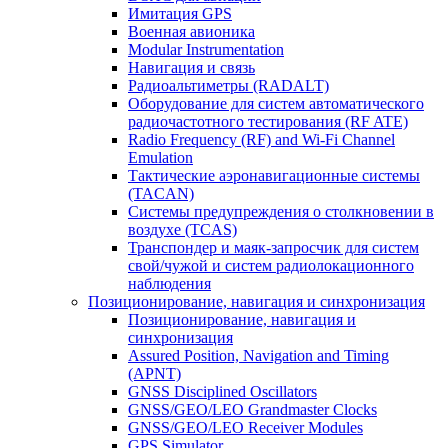
Имитация GPS
Военная авионика
Modular Instrumentation
Навигация и связь
Радиоальтиметры (RADALT)
Оборудование для систем автоматического
радиочастотного тестирования (RF ATE)
Radio Frequency (RF) and Wi-Fi Channel
Emulation
Тактические аэронавигационные системы
(TACAN)
Системы предупреждения о столкновении в
воздухе (TCAS)
Транспондер и маяк-запросчик для систем
свой/чужой и систем радиолокационного
наблюдения
Позиционирование, навигация и синхронизация
Позиционирование, навигация и
синхронизация
Assured Position, Navigation and Timing
(APNT)
GNSS Disciplined Oscillators
GNSS/GEO/LEO Grandmaster Clocks
GNSS/GEO/LEO Receiver Modules
GPS Simulator