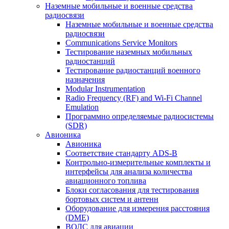
Наземные мобильные и военные средства
радиосвязи
Наземные мобильные и военные средства
радиосвязи
Communications Service Monitors
Тестирование наземных мобильных
радиостанций
Тестирование радиостанций военного
назначения
Modular Instrumentation
Radio Frequency (RF) and Wi-Fi Channel
Emulation
Программно определяемые радиосистемы
(SDR)
Авионика
Авионика
Соответствие стандарту ADS-B
Контрольно-измерительные комплекты и
интерфейсы для анализа количества
авиационного топлива
Блоки согласования для тестирования
бортовых систем и антенн
Оборудование для измерения расстояния
(DME)
ВОЛС для авиации