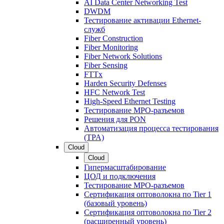
AI Data Center Networking Test
DWDM
Тестирование активации Ethernet-
служб
Fiber Construction
Fiber Monitoring
Fiber Network Solutions
Fiber Sensing
FTTx
Harden Security Defenses
HFC Network Test
High-Speed Ethernet Testing
Тестирование МРО-разъемов
Решения для PON
Автоматизация процесса тестирования
(TPA)
Cloud
Cloud
Гипермасштабирование
ЦОД и подключения
Тестирование МРО-разъемов
Сертификация оптоволокна по Tier 1
(базовый уровень)
Сертификация оптоволокна по Tier 2
(расширенный уровень)