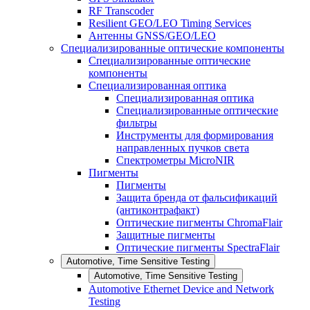
RF Transcoder
Resilient GEO/LEO Timing Services
Антенны GNSS/GEO/LEO
Специализированные оптические компоненты
Специализированные оптические
компоненты
Специализированная оптика
Специализированная оптика
Специализированные оптические
фильтры
Инструменты для формирования
направленных пучков света
Спектрометры MicroNIR
Пигменты
Пигменты
Защита бренда от фальсификаций
(антиконтрафакт)
Оптические пигменты ChromaFlair
Защитные пигменты
Оптические пигменты SpectraFlair
Automotive, Time Sensitive Testing
Automotive, Time Sensitive Testing
Automotive Ethernet Device and Network
Testing