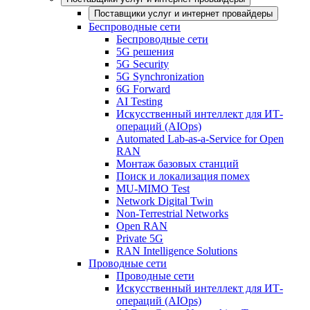
Поставщики услуг и интернет провайдеры
Беспроводные сети
Беспроводные сети
5G решения
5G Security
5G Synchronization
6G Forward
AI Testing
Искусственный интеллект для ИТ-
операций (AIOps)
Automated Lab-as-a-Service for Open
RAN
Монтаж базовых станций
Поиск и локализация помех
MU-MIMO Test
Network Digital Twin
Non-Terrestrial Networks
Open RAN
Private 5G
RAN Intelligence Solutions
Проводные сети
Проводные сети
Искусственный интеллект для ИТ-
операций (AIOps)