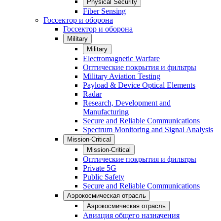
Physical Security
Fiber Sensing
Госсектор и оборона
Госсектор и оборона
Military
Military
Electromagnetic Warfare
Оптические покрытия и фильтры
Military Aviation Testing
Payload & Device Optical Elements
Radar
Research, Development and
Manufacturing
Secure and Reliable Communications
Spectrum Monitoring and Signal Analysis
Mission-Critical
Mission-Critical
Оптические покрытия и фильтры
Private 5G
Public Safety
Secure and Reliable Communications
Аэрокосмическая отрасль
Аэрокосмическая отрасль
Авиация общего назначения