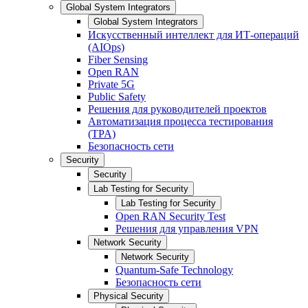
Global System Integrators
Global System Integrators
Искусственный интеллект для ИТ-операций
(AIOps)
Fiber Sensing
Open RAN
Private 5G
Public Safety
Решения для руководителей проектов
Автоматизация процесса тестирования
(TPA)
Безопасность сети
Security
Security
Lab Testing for Security
Lab Testing for Security
Open RAN Security Test
Решения для управления VPN
Network Security
Network Security
Quantum-Safe Technology
Безопасность сети
Physical Security