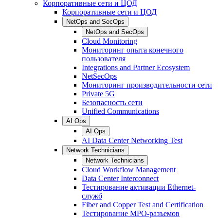
Корпоративные сети и ЦОД
Корпоративные сети и ЦОД
NetOps and SecOps
NetOps and SecOps
Cloud Monitoring
Мониторинг опыта конечного
пользователя
Integrations and Partner Ecosystem
NetSecOps
Мониторинг производительности сети
Private 5G
Безопасность сети
Unified Communications
AI Ops
AI Ops
AI Data Center Networking Test
Network Technicians
Network Technicians
Cloud Workflow Management
Data Center Interconnect
Тестирование активации Ethernet-
служб
Fiber and Copper Test and Certification
Тестирование МРО-разъемов