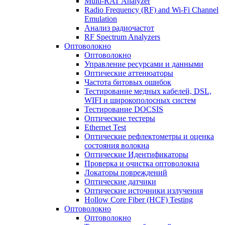
Multi-RAT Analyzer
Radio Frequency (RF) and Wi-Fi Channel
Emulation
Анализ радиочастот
RF Spectrum Analyzers
Оптоволокно
Оптоволокно
Управление ресурсами и данными
Оптические aттенюаторы
Частота битовых ошибок
Тестирование медных кабелей, DSL,
WIFI и широкополосных систем
Тестирование DOCSIS
Оптические тестеры
Ethernet Test
Оптические рефлектометры и оценка
состояния волокна
Оптические Идентификаторы
Проверка и очистка оптоволокна
Локаторы повреждений
Оптические датчики
Оптические источники излучения
Hollow Core Fiber (HCF) Testing
Оптоволокно
Оптоволокно