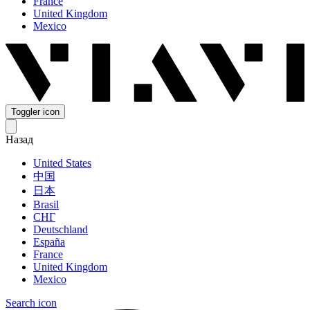
France
United Kingdom
Mexico
Toggler icon
Назад
United States
中国
日本
Brasil
СНГ
Deutschland
España
France
United Kingdom
Mexico
Search icon