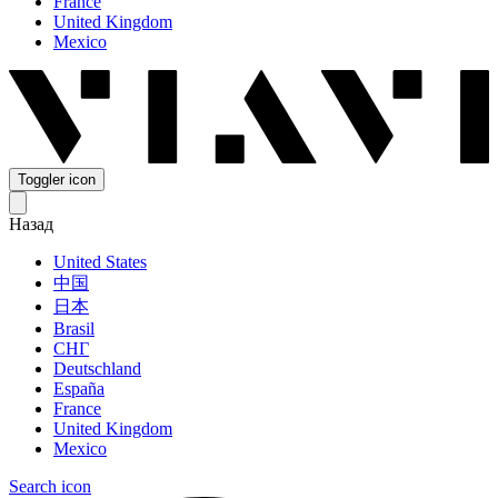
France
United Kingdom
Mexico
Toggler icon
Назад
United States
中国
日本
Brasil
СНГ
Deutschland
España
France
United Kingdom
Mexico
Search icon