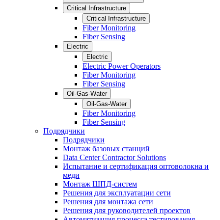
Critical Infrastructure
Critical Infrastructure
Fiber Monitoring
Fiber Sensing
Electric
Electric
Electric Power Operators
Fiber Monitoring
Fiber Sensing
Oil-Gas-Water
Oil-Gas-Water
Fiber Monitoring
Fiber Sensing
Подрядчики
Подрядчики
Монтаж базовых станций
Data Center Contractor Solutions
Испытание и сертификация оптоволокна и
меди
Монтаж ШПД-систем
Решения для эксплуатации сети
Решения для монтажа сети
Решения для руководителей проектов
Автоматизация процесса тестирования