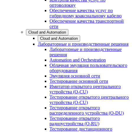
оптоволокну
Обеспечение качества услуг по
гибридному коаксиальному кабелю
Обеспечение качества транспортной
сети
Cloud and Automation
Cloud and Automation
Лабораторные и производственные решения
Лабораторные и производственные
решения
Automation and Orchestration
Облачная эмуляция пользовательского
оборудования
Эмуляция основной сети
Тестирование основной сети
Имитатор открытого центрального
устройства (O-CU)
Тестирование открытого центрального
устройства (O-CU)
Тестирование открытого
распределенного устройства (O-DU)
Тестирование открытого
радиоустройства (O-RU)
Тестирование дистанционного