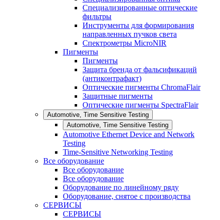
Специализированные оптические
фильтры
Инструменты для формирования
направленных пучков света
Спектрометры MicroNIR
Пигменты
Пигменты
Защита бренда от фальсификаций
(антиконтрафакт)
Оптические пигменты ChromaFlair
Защитные пигменты
Оптические пигменты SpectraFlair
Automotive, Time Sensitive Testing
Automotive, Time Sensitive Testing
Automotive Ethernet Device and Network
Testing
Time-Sensitive Networking Testing
Все оборудование
Все оборудование
Все оборудование
Оборудование по линейному ряду
Оборудование, снятое с производства
СЕРВИСЫ
СЕРВИСЫ