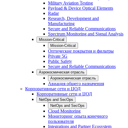
Military Aviation Testing
Payload & Device Optical Elements
Radar
Research, Development and
Manufacturing
Secure and Reliable Communications
Spectrum Monitoring and Signal Analysis
Mission-Critical
Mission-Critical
Оптические покрытия и фильтры
Private 5G
Public Safety
Secure and Reliable Communications
Аэрокосмическая отрасль
Аэрокосмическая отрасль
Авиация общего назначения
Корпоративные сети и ЦОД
Корпоративные сети и ЦОД
NetOps and SecOps
NetOps and SecOps
Cloud Monitoring
Мониторинг опыта конечного
пользователя
Integrations and Partner Ecosystem