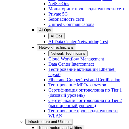
NetSecOps
Мониторинг производительности сети
Private 5G
Безопасность сети
Unified Communications
AI Ops
AI Ops
AI Data Center Networking Test
Network Technicians
Network Technicians
Cloud Workflow Management
Data Center Interconnect
Тестирование активации Ethernet-
служб
Fiber and Copper Test and Certification
Тестирование МРО-разъемов
Сертификация оптоволокна по Tier 1
(базовый уровень)
Сертификация оптоволокна по Tier 2
(расширенный уровень)
Тестирование производительности
WLAN
Infrastructure and Utilities
Infrastructure and Utilities