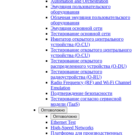
Automation and Orchestration
Эмуляция пользовательского
оборудования
Облачная эмуляция пользовательского
оборудования
Эмуляция основной сети
Тестирование основной сети
Имитатор открытого центрального
устройства (O-CU)
Тестирование открытого центрального
устройства (O-CU)
Тестирование открытого
распределенного устройства (O-DU)
Тестирование открытого
радиоустройства (O-RU)
Radio Frequency (RF) and Wi-Fi Channel
Emulation
Подтверждение безопасности
Тестирование согласно сервисной
модели (TaaS)
Оптоволокно
Оптоволокно
Ethernet Test
High-Speed Networks
Платформа для производственных