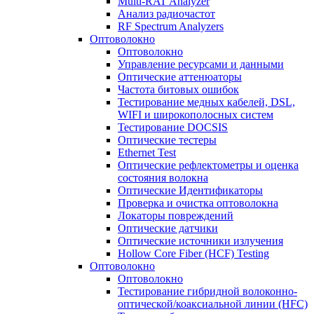
Multi-RAT Analyzer
Анализ радиочастот
RF Spectrum Analyzers
Оптоволокно
Оптоволокно
Управление ресурсами и данными
Оптические aттенюаторы
Частота битовых ошибок
Тестирование медных кабелей, DSL,
WIFI и широкополосных систем
Тестирование DOCSIS
Оптические тестеры
Ethernet Test
Оптические рефлектометры и оценка
состояния волокна
Оптические Идентификаторы
Проверка и очистка оптоволокна
Локаторы повреждений
Оптические датчики
Оптические источники излучения
Hollow Core Fiber (HCF) Testing
Оптоволокно
Оптоволокно
Тестирование гибридной волоконно-
оптической/коаксиальной линии (HFC)