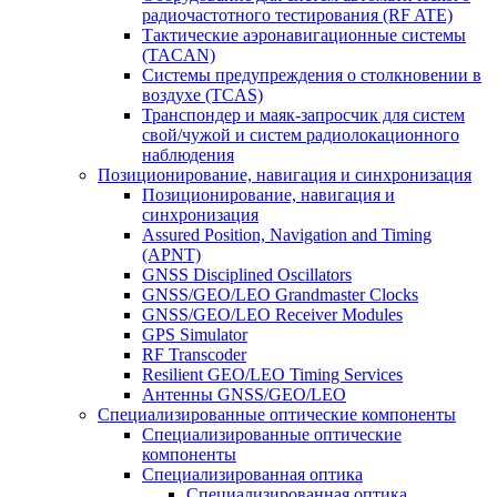
радиочастотного тестирования (RF ATE)
Тактические аэронавигационные системы
(TACAN)
Системы предупреждения о столкновении в
воздухе (TCAS)
Транспондер и маяк-запросчик для систем
свой/чужой и систем радиолокационного
наблюдения
Позиционирование, навигация и синхронизация
Позиционирование, навигация и
синхронизация
Assured Position, Navigation and Timing
(APNT)
GNSS Disciplined Oscillators
GNSS/GEO/LEO Grandmaster Clocks
GNSS/GEO/LEO Receiver Modules
GPS Simulator
RF Transcoder
Resilient GEO/LEO Timing Services
Антенны GNSS/GEO/LEO
Специализированные оптические компоненты
Специализированные оптические
компоненты
Специализированная оптика
Специализированная оптика