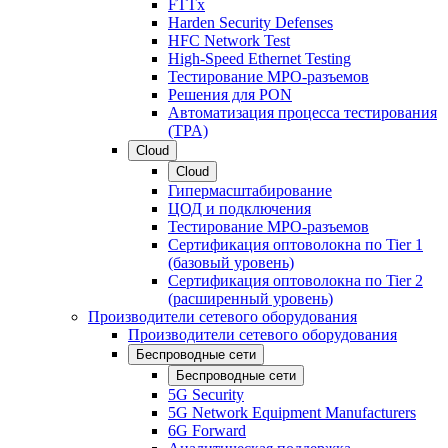
FTTx
Harden Security Defenses
HFC Network Test
High-Speed Ethernet Testing
Тестирование МРО-разъемов
Решения для PON
Автоматизация процесса тестирования
(TPA)
Cloud
Cloud
Гипермасштабирование
ЦОД и подключения
Тестирование МРО-разъемов
Сертификация оптоволокна по Tier 1
(базовый уровень)
Сертификация оптоволокна по Tier 2
(расширенный уровень)
Производители сетевого оборудования
Производители сетевого оборудования
Беспроводные сети
Беспроводные сети
5G Security
5G Network Equipment Manufacturers
6G Forward