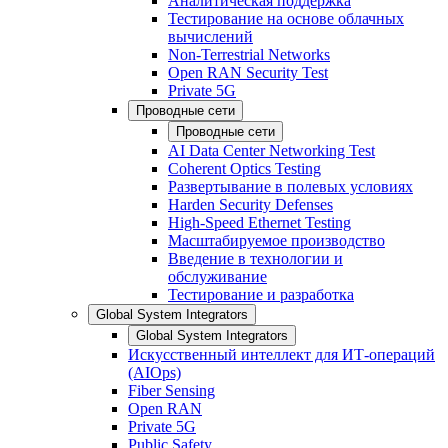
Аналитическая поддержка
Тестирование на основе облачных
вычислений
Non-Terrestrial Networks
Open RAN Security Test
Private 5G
Проводные сети
Проводные сети
AI Data Center Networking Test
Coherent Optics Testing
Развертывание в полевых условиях
Harden Security Defenses
High-Speed Ethernet Testing
Масштабируемое производство
Введение в технологии и
обслуживание
Тестирование и разработка
Global System Integrators
Global System Integrators
Искусственный интеллект для ИТ-операций
(AIOps)
Fiber Sensing
Open RAN
Private 5G
Public Safety