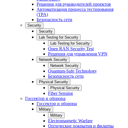
Решения для руководителей проектов
Автоматизация процесса тестирования
(TPA)
Безопасность сети
Security
Security
Lab Testing for Security
Lab Testing for Security
Open RAN Security Test
Решения для управления VPN
Network Security
Network Security
Quantum-Safe Technology
Безопасность сети
Physical Security
Physical Security
Fiber Sensing
Госсектор и оборона
Госсектор и оборона
Military
Military
Electromagnetic Warfare
Оптические покрытия и фильтры