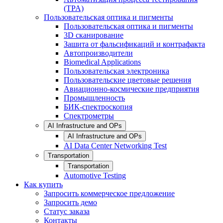
(TPA)
Пользовательская оптика и пигменты
Пользовательская оптика и пигменты
3D сканирование
Зашита от фальсификаций и контрафакта
Автопроизводители
Biomedical Applications
Пользовательская электроника
Пользовательские цветовые решения
Авиационно-космические предприятия
Промышленность
БИК-спектроскопия
Спектрометры
AI Infrastructure and OPs
AI Infrastructure and OPs
AI Data Center Networking Test
Transportation
Transportation
Automotive Testing
Как купить
Запросить коммерческое предложение
Запросить демо
Статус заказа
Контакты