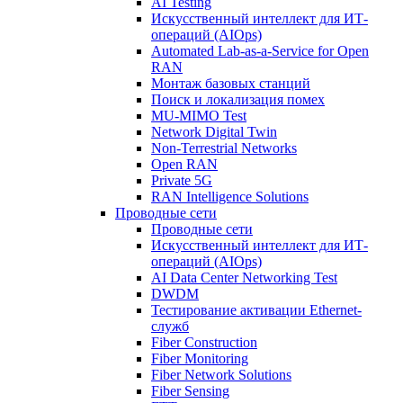
AI Testing
Искусственный интеллект для ИТ-
операций (AIOps)
Automated Lab-as-a-Service for Open
RAN
Монтаж базовых станций
Поиск и локализация помех
MU-MIMO Test
Network Digital Twin
Non-Terrestrial Networks
Open RAN
Private 5G
RAN Intelligence Solutions
Проводные сети
Проводные сети
Искусственный интеллект для ИТ-
операций (AIOps)
AI Data Center Networking Test
DWDM
Тестирование активации Ethernet-
служб
Fiber Construction
Fiber Monitoring
Fiber Network Solutions
Fiber Sensing