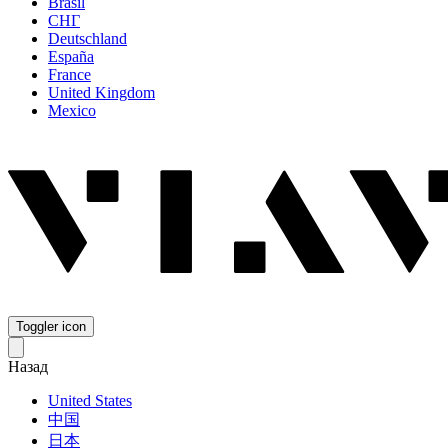
Brasil
СНГ
Deutschland
España
France
United Kingdom
Mexico
Toggler icon
Назад
United States
中国
日本