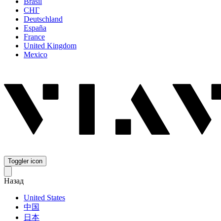
Brasil
СНГ
Deutschland
España
France
United Kingdom
Mexico
Toggler icon
Назад
United States
中国
日本