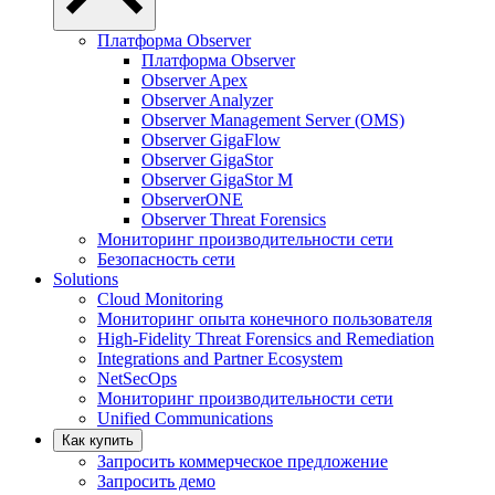
Платформа Observer
Платформа Observer
Observer Apex
Observer Analyzer
Observer Management Server (OMS)
Observer GigaFlow
Observer GigaStor
Observer GigaStor M
ObserverONE
Observer Threat Forensics
Мониторинг производительности сети
Безопасность сети
Solutions
Cloud Monitoring
Мониторинг опыта конечного пользователя
High-Fidelity Threat Forensics and Remediation
Integrations and Partner Ecosystem
NetSecOps
Мониторинг производительности сети
Unified Communications
Как купить
Запросить коммерческое предложение
Запросить демо