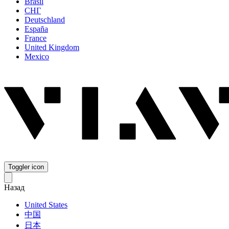
Brasil
СНГ
Deutschland
España
France
United Kingdom
Mexico
Toggler icon
Назад
United States
中国
日本