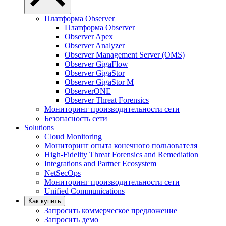
Платформа Observer
Платформа Observer
Observer Apex
Observer Analyzer
Observer Management Server (OMS)
Observer GigaFlow
Observer GigaStor
Observer GigaStor M
ObserverONE
Observer Threat Forensics
Мониторинг производительности сети
Безопасность сети
Solutions
Cloud Monitoring
Мониторинг опыта конечного пользователя
High-Fidelity Threat Forensics and Remediation
Integrations and Partner Ecosystem
NetSecOps
Мониторинг производительности сети
Unified Communications
Как купить
Запросить коммерческое предложение
Запросить демо