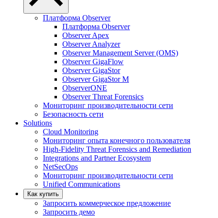
Платформа Observer
Платформа Observer
Observer Apex
Observer Analyzer
Observer Management Server (OMS)
Observer GigaFlow
Observer GigaStor
Observer GigaStor M
ObserverONE
Observer Threat Forensics
Мониторинг производительности сети
Безопасность сети
Solutions
Cloud Monitoring
Мониторинг опыта конечного пользователя
High-Fidelity Threat Forensics and Remediation
Integrations and Partner Ecosystem
NetSecOps
Мониторинг производительности сети
Unified Communications
Как купить
Запросить коммерческое предложение
Запросить демо