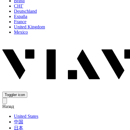
Brasil
СНГ
Deutschland
España
France
United Kingdom
Mexico
Toggler icon
Назад
United States
中国
日本