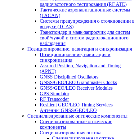
радиочастотного тестирования (RF ATE)
Тактические аэронавигационные системы
(TACAN)
Системы предупреждения о столкновении в
воздухе (TCAS)
Транспондер и маяк-запросчик для систем
свой/чужой и систем радиолокационного
наблюдения
Позиционирование, навигация и синхронизация
Позиционирование, навигация и
синхронизация
Assured Position, Navigation and Timing
(APNT)
GNSS Disciplined Oscillators
GNSS/GEO/LEO Grandmaster Clocks
GNSS/GEO/LEO Receiver Modules
GPS Simulator
RF Transcoder
Resilient GEO/LEO Timing Services
Антенны GNSS/GEO/LEO
Специализированные оптические компоненты
Специализированные оптические
компоненты
Специализированная оптика
Специализированная оптика