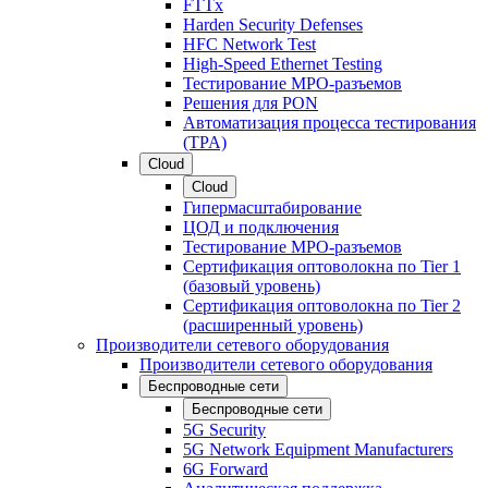
FTTx
Harden Security Defenses
HFC Network Test
High-Speed Ethernet Testing
Тестирование МРО-разъемов
Решения для PON
Автоматизация процесса тестирования
(TPA)
Cloud
Cloud
Гипермасштабирование
ЦОД и подключения
Тестирование МРО-разъемов
Сертификация оптоволокна по Tier 1
(базовый уровень)
Сертификация оптоволокна по Tier 2
(расширенный уровень)
Производители сетевого оборудования
Производители сетевого оборудования
Беспроводные сети
Беспроводные сети
5G Security
5G Network Equipment Manufacturers
6G Forward