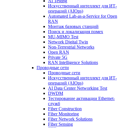
AI Testing
Искусственный интеллект для ИТ-
операций (AIOps)
Automated Lab-as-a-Service for Open
RAN
Монтаж базовых станций
Поиск и локализация помех
MU-MIMO Test
Network Digital Twin
Non-Terrestrial Networks
Open RAN
Private 5G
RAN Intelligence Solutions
Проводные сети
Проводные сети
Искусственный интеллект для ИТ-
операций (AIOps)
AI Data Center Networking Test
DWDM
Тестирование активации Ethernet-
служб
Fiber Construction
Fiber Monitoring
Fiber Network Solutions
Fiber Sensing