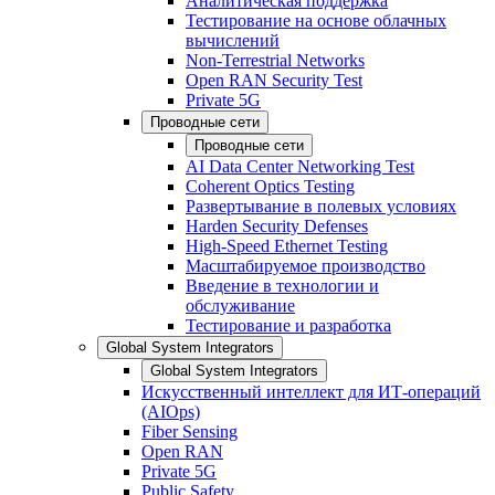
Аналитическая поддержка
Тестирование на основе облачных
вычислений
Non-Terrestrial Networks
Open RAN Security Test
Private 5G
Проводные сети
Проводные сети
AI Data Center Networking Test
Coherent Optics Testing
Развертывание в полевых условиях
Harden Security Defenses
High-Speed Ethernet Testing
Масштабируемое производство
Введение в технологии и
обслуживание
Тестирование и разработка
Global System Integrators
Global System Integrators
Искусственный интеллект для ИТ-операций
(AIOps)
Fiber Sensing
Open RAN
Private 5G
Public Safety