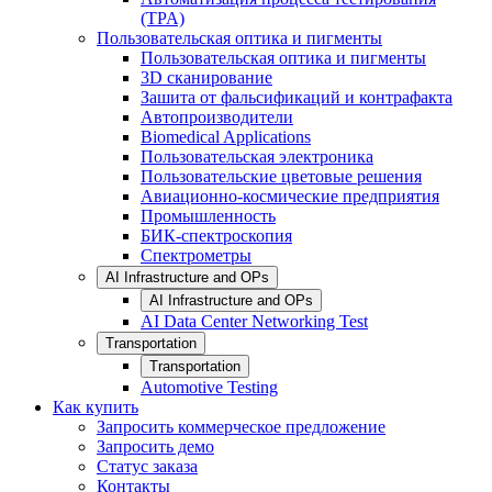
(TPA)
Пользовательская оптика и пигменты
Пользовательская оптика и пигменты
3D сканирование
Зашита от фальсификаций и контрафакта
Автопроизводители
Biomedical Applications
Пользовательская электроника
Пользовательские цветовые решения
Авиационно-космические предприятия
Промышленность
БИК-спектроскопия
Спектрометры
AI Infrastructure and OPs
AI Infrastructure and OPs
AI Data Center Networking Test
Transportation
Transportation
Automotive Testing
Как купить
Запросить коммерческое предложение
Запросить демо
Статус заказа
Контакты