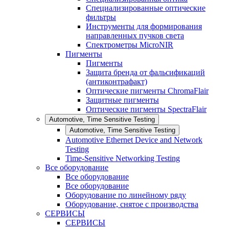
Специализированные оптические
фильтры
Инструменты для формирования
направленных пучков света
Спектрометры MicroNIR
Пигменты
Пигменты
Защита бренда от фальсификаций
(антиконтрафакт)
Оптические пигменты ChromaFlair
Защитные пигменты
Оптические пигменты SpectraFlair
Automotive, Time Sensitive Testing
Automotive, Time Sensitive Testing
Automotive Ethernet Device and Network
Testing
Time-Sensitive Networking Testing
Все оборудование
Все оборудование
Все оборудование
Оборудование по линейному ряду
Оборудование, снятое с производства
СЕРВИСЫ
СЕРВИСЫ