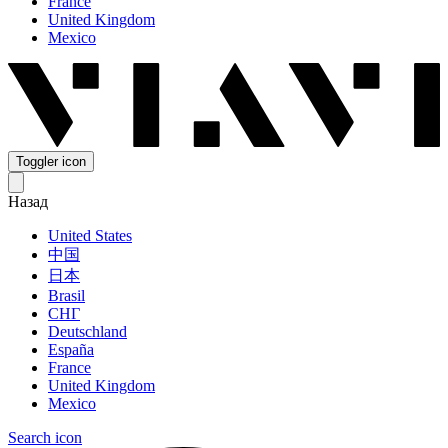
France
United Kingdom
Mexico
Toggler icon
Назад
United States
中国
日本
Brasil
СНГ
Deutschland
España
France
United Kingdom
Mexico
Search icon