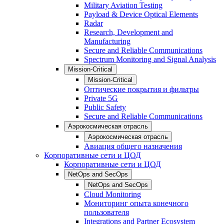
Military Aviation Testing
Payload & Device Optical Elements
Radar
Research, Development and
Manufacturing
Secure and Reliable Communications
Spectrum Monitoring and Signal Analysis
Mission-Critical
Mission-Critical
Оптические покрытия и фильтры
Private 5G
Public Safety
Secure and Reliable Communications
Аэрокосмическая отрасль
Аэрокосмическая отрасль
Авиация общего назначения
Корпоративные сети и ЦОД
Корпоративные сети и ЦОД
NetOps and SecOps
NetOps and SecOps
Cloud Monitoring
Мониторинг опыта конечного
пользователя
Integrations and Partner Ecosystem