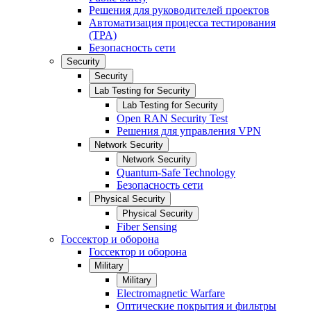
Решения для руководителей проектов
Автоматизация процесса тестирования
(TPA)
Безопасность сети
Security
Security
Lab Testing for Security
Lab Testing for Security
Open RAN Security Test
Решения для управления VPN
Network Security
Network Security
Quantum-Safe Technology
Безопасность сети
Physical Security
Physical Security
Fiber Sensing
Госсектор и оборона
Госсектор и оборона
Military
Military
Electromagnetic Warfare
Оптические покрытия и фильтры