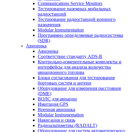
Communications Service Monitors
Тестирование наземных мобильных
радиостанций
Тестирование радиостанций военного
назначения
Modular Instrumentation
Программно определяемые радиосистемы
(SDR)
Авионика
Авионика
Соответствие стандарту ADS-B
Контрольно-измерительные комплекты и
интерфейсы для анализа количества
авиационного топлива
Блоки согласования для тестирования
бортовых систем и антенн
Оборудование для измерения расстояния
(DME)
ВОЛС для авиации
Имитация GPS
Военная авионика
Modular Instrumentation
Навигация и связь
Радиоальтиметры (RADALT)
Оборудование для систем автоматического