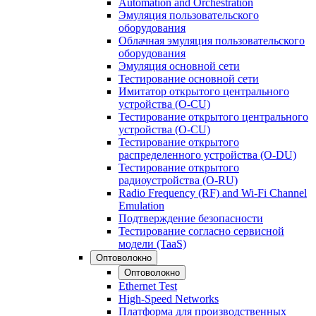
Automation and Orchestration
Эмуляция пользовательского
оборудования
Облачная эмуляция пользовательского
оборудования
Эмуляция основной сети
Тестирование основной сети
Имитатор открытого центрального
устройства (O-CU)
Тестирование открытого центрального
устройства (O-CU)
Тестирование открытого
распределенного устройства (O-DU)
Тестирование открытого
радиоустройства (O-RU)
Radio Frequency (RF) and Wi-Fi Channel
Emulation
Подтверждение безопасности
Тестирование согласно сервисной
модели (TaaS)
Оптоволокно
Оптоволокно
Ethernet Test
High-Speed Networks
Платформа для производственных