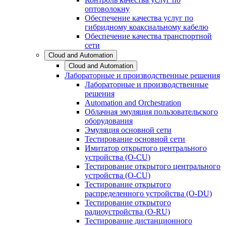
оптоволокну
Обеспечение качества услуг по
гибридному коаксиальному кабелю
Обеспечение качества транспортной
сети
Cloud and Automation
Cloud and Automation
Лабораторные и производственные решения
Лабораторные и производственные
решения
Automation and Orchestration
Облачная эмуляция пользовательского
оборудования
Эмуляция основной сети
Тестирование основной сети
Имитатор открытого центрального
устройства (O-CU)
Тестирование открытого центрального
устройства (O-CU)
Тестирование открытого
распределенного устройства (O-DU)
Тестирование открытого
радиоустройства (O-RU)
Тестирование дистанционного