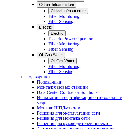
Critical Infrastructure
Critical Infrastructure
Fiber Monitoring
Fiber Sensing
Electric
Electric
Electric Power Operators
Fiber Monitoring
Fiber Sensing
Oil-Gas-Water
Oil-Gas-Water
Fiber Monitoring
Fiber Sensing
Подрядчики
Подрядчики
Монтаж базовых станций
Data Center Contractor Solutions
Испытание и сертификация оптоволокна и
меди
Монтаж ШПД-систем
Решения для эксплуатации сети
Решения для монтажа сети
Решения для руководителей проектов
Автоматизация процесса тестирования