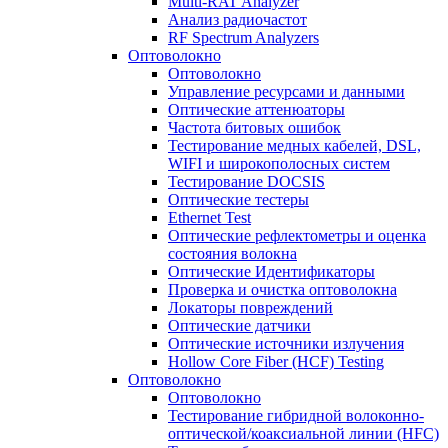
Multi-RAT Analyzer
Анализ радиочастот
RF Spectrum Analyzers
Оптоволокно
Оптоволокно
Управление ресурсами и данными
Оптические aттенюаторы
Частота битовых ошибок
Тестирование медных кабелей, DSL,
WIFI и широкополосных систем
Тестирование DOCSIS
Оптические тестеры
Ethernet Test
Оптические рефлектометры и оценка
состояния волокна
Оптические Идентификаторы
Проверка и очистка оптоволокна
Локаторы повреждений
Оптические датчики
Оптические источники излучения
Hollow Core Fiber (HCF) Testing
Оптоволокно
Оптоволокно
Тестирование гибридной волоконно-
оптической/коаксиальной линии (HFC)