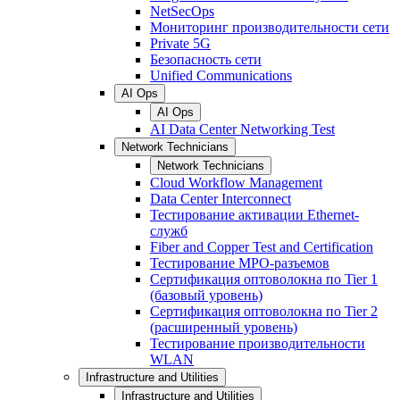
NetSecOps
Мониторинг производительности сети
Private 5G
Безопасность сети
Unified Communications
AI Ops
AI Ops
AI Data Center Networking Test
Network Technicians
Network Technicians
Cloud Workflow Management
Data Center Interconnect
Тестирование активации Ethernet-
служб
Fiber and Copper Test and Certification
Тестирование МРО-разъемов
Сертификация оптоволокна по Tier 1
(базовый уровень)
Сертификация оптоволокна по Tier 2
(расширенный уровень)
Тестирование производительности
WLAN
Infrastructure and Utilities
Infrastructure and Utilities