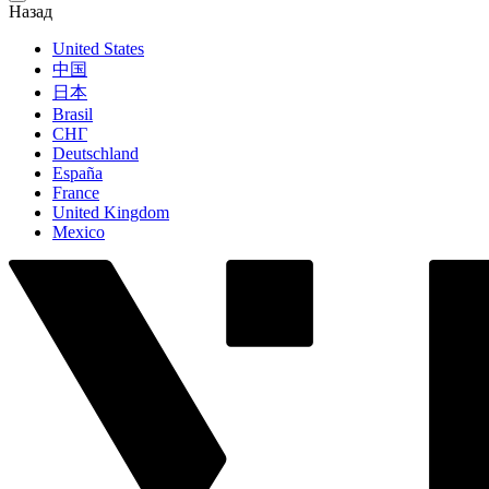
Назад
United States
中国
日本
Brasil
СНГ
Deutschland
España
France
United Kingdom
Mexico