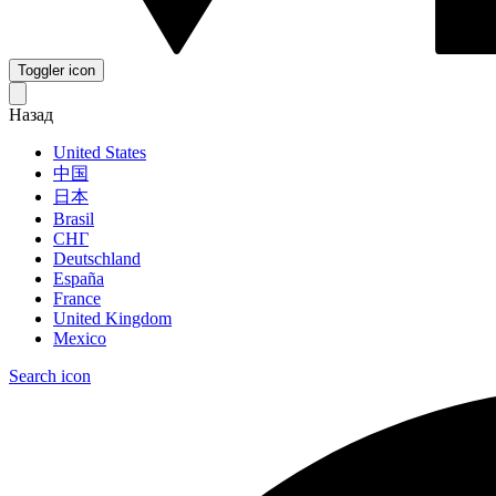
Toggler icon
Назад
United States
中国
日本
Brasil
СНГ
Deutschland
España
France
United Kingdom
Mexico
Search icon