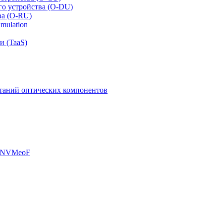
го устройства (O-DU)
ва (O-RU)
mulation
и (TaaS)
таний оптических компонентов
, NVMeoF