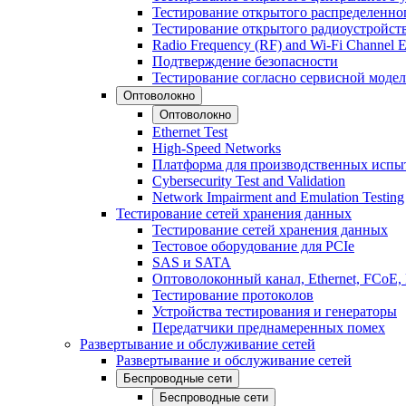
Тестирование открытого распределенно
Тестирование открытого радиоустройст
Radio Frequency (RF) and Wi-Fi Channel E
Подтверждение безопасности
Тестирование согласно сервисной модел
Оптоволокно
Оптоволокно
Ethernet Test
High-Speed Networks
Платформа для производственных испы
Cybersecurity Test and Validation
Network Impairment and Emulation Testing
Тестирование сетей хранения данных
Тестирование сетей хранения данных
Тестовое оборудование для PCIe
SAS и SATA
Оптоволоконный канал, Ethernet, FCoE
Тестирование протоколов
Устройства тестирования и генераторы
Передатчики преднамеренных помех
Развертывание и обслуживание сетей
Развертывание и обслуживание сетей
Беспроводные сети
Беспроводные сети