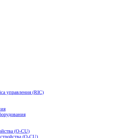
са управления (RIC)
ния
борудования
ойства (O-CU)
устройства (O-CU)