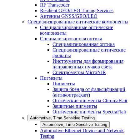
RF Transcoder
Resilient GEO/LEO Timing Services
Антенны GNSS/GEO/LEO
Специализированные оптические компоненты
Специализированные оптические
компоненты
Специализированная оптика
Специализированная оптика
Специализированные оптические
фильтры
Инструменты для формирования
направленных пучков света
Спектрометры MicroNIR
Пигменты
Пигменты
Защита бренда от фальсификаций
(антиконтрафакт)
Оптические пигменты ChromaFlair
Защитные пигменты
Оптические пигменты SpectraFlair
Automotive, Time Sensitive Testing
Automotive, Time Sensitive Testing
Automotive Ethernet Device and Network
Testing