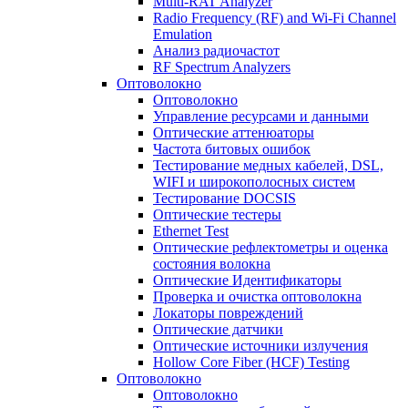
Multi-RAT Analyzer
Radio Frequency (RF) and Wi-Fi Channel
Emulation
Анализ радиочастот
RF Spectrum Analyzers
Оптоволокно
Оптоволокно
Управление ресурсами и данными
Оптические aттенюаторы
Частота битовых ошибок
Тестирование медных кабелей, DSL,
WIFI и широкополосных систем
Тестирование DOCSIS
Оптические тестеры
Ethernet Test
Оптические рефлектометры и оценка
состояния волокна
Оптические Идентификаторы
Проверка и очистка оптоволокна
Локаторы повреждений
Оптические датчики
Оптические источники излучения
Hollow Core Fiber (HCF) Testing
Оптоволокно
Оптоволокно