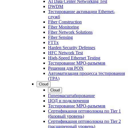
AI Data Center Networking Test
DWDM
Тестирование активации Ethernet-
служб
Fiber Construction
Fiber Monitoring
Fiber Network Solutions
Fiber Sensing
FTTx
Harden Security Defenses
HFC Network Test
High-Speed Ethernet Testing
Тестирование МРО-разъемов
Решения для PON
Автоматизация процесса тестирования
(TPA)
Cloud
Cloud
Гипермасштабирование
ЦОД и подключения
Тестирование МРО-разъемов
Сертификация оптоволокна по Tier 1
(базовый уровень)
Сертификация оптоволокна по Tier 2
(расширенный уровень)