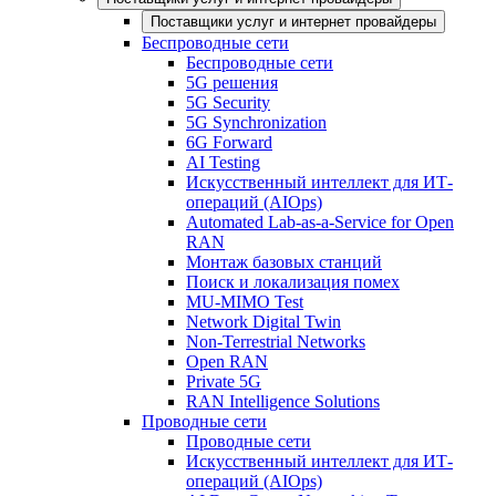
Поставщики услуг и интернет провайдеры
Беспроводные сети
Беспроводные сети
5G решения
5G Security
5G Synchronization
6G Forward
AI Testing
Искусственный интеллект для ИТ-
операций (AIOps)
Automated Lab-as-a-Service for Open
RAN
Монтаж базовых станций
Поиск и локализация помех
MU-MIMO Test
Network Digital Twin
Non-Terrestrial Networks
Open RAN
Private 5G
RAN Intelligence Solutions
Проводные сети
Проводные сети
Искусственный интеллект для ИТ-
операций (AIOps)