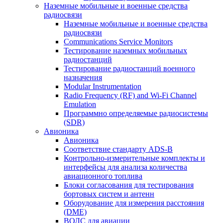
Наземные мобильные и военные средства
радиосвязи
Наземные мобильные и военные средства
радиосвязи
Communications Service Monitors
Тестирование наземных мобильных
радиостанций
Тестирование радиостанций военного
назначения
Modular Instrumentation
Radio Frequency (RF) and Wi-Fi Channel
Emulation
Программно определяемые радиосистемы
(SDR)
Авионика
Авионика
Соответствие стандарту ADS-B
Контрольно-измерительные комплекты и
интерфейсы для анализа количества
авиационного топлива
Блоки согласования для тестирования
бортовых систем и антенн
Оборудование для измерения расстояния
(DME)
ВОЛС для авиации