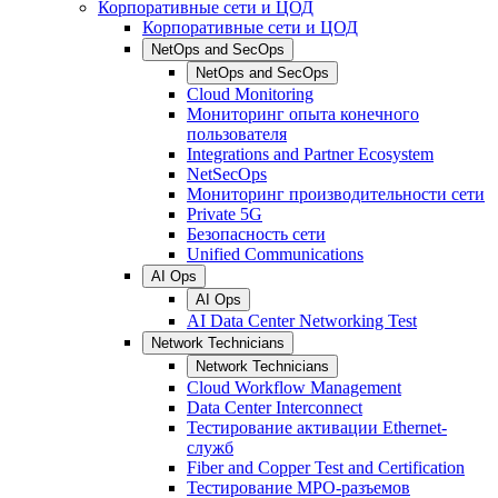
Корпоративные сети и ЦОД
Корпоративные сети и ЦОД
NetOps and SecOps
NetOps and SecOps
Cloud Monitoring
Мониторинг опыта конечного
пользователя
Integrations and Partner Ecosystem
NetSecOps
Мониторинг производительности сети
Private 5G
Безопасность сети
Unified Communications
AI Ops
AI Ops
AI Data Center Networking Test
Network Technicians
Network Technicians
Cloud Workflow Management
Data Center Interconnect
Тестирование активации Ethernet-
служб
Fiber and Copper Test and Certification
Тестирование МРО-разъемов