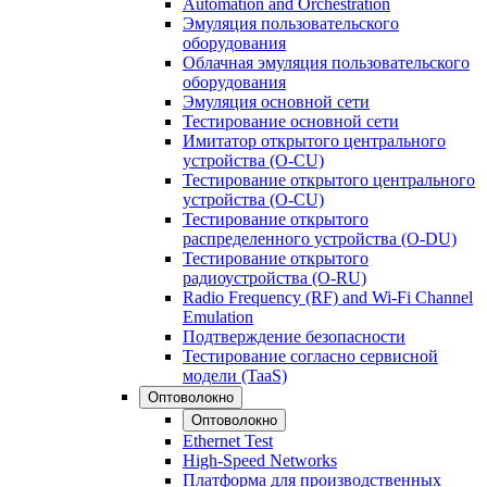
Automation and Orchestration
Эмуляция пользовательского
оборудования
Облачная эмуляция пользовательского
оборудования
Эмуляция основной сети
Тестирование основной сети
Имитатор открытого центрального
устройства (O-CU)
Тестирование открытого центрального
устройства (O-CU)
Тестирование открытого
распределенного устройства (O-DU)
Тестирование открытого
радиоустройства (O-RU)
Radio Frequency (RF) and Wi-Fi Channel
Emulation
Подтверждение безопасности
Тестирование согласно сервисной
модели (TaaS)
Оптоволокно
Оптоволокно
Ethernet Test
High-Speed Networks
Платформа для производственных