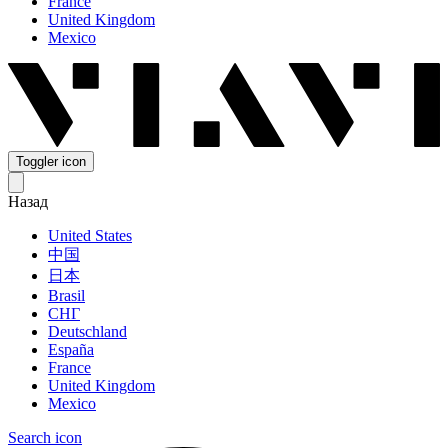
France
United Kingdom
Mexico
Toggler icon
Назад
United States
中国
日本
Brasil
СНГ
Deutschland
España
France
United Kingdom
Mexico
Search icon