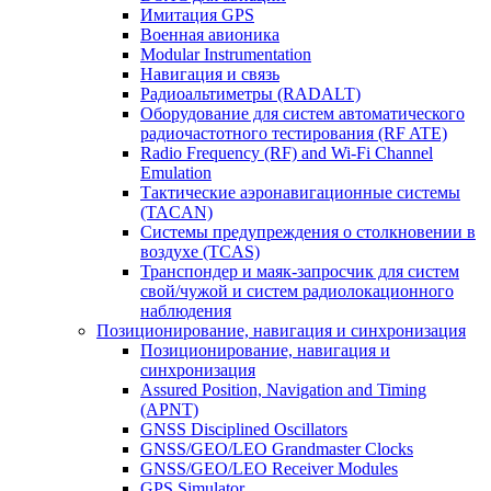
Имитация GPS
Военная авионика
Modular Instrumentation
Навигация и связь
Радиоальтиметры (RADALT)
Оборудование для систем автоматического
радиочастотного тестирования (RF ATE)
Radio Frequency (RF) and Wi-Fi Channel
Emulation
Тактические аэронавигационные системы
(TACAN)
Системы предупреждения о столкновении в
воздухе (TCAS)
Транспондер и маяк-запросчик для систем
свой/чужой и систем радиолокационного
наблюдения
Позиционирование, навигация и синхронизация
Позиционирование, навигация и
синхронизация
Assured Position, Navigation and Timing
(APNT)
GNSS Disciplined Oscillators
GNSS/GEO/LEO Grandmaster Clocks
GNSS/GEO/LEO Receiver Modules
GPS Simulator