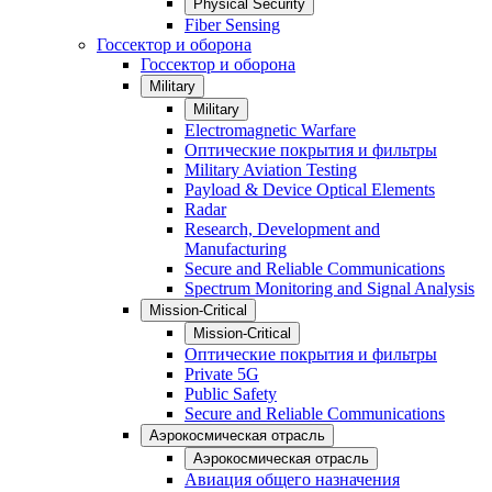
Physical Security
Fiber Sensing
Госсектор и оборона
Госсектор и оборона
Military
Military
Electromagnetic Warfare
Оптические покрытия и фильтры
Military Aviation Testing
Payload & Device Optical Elements
Radar
Research, Development and
Manufacturing
Secure and Reliable Communications
Spectrum Monitoring and Signal Analysis
Mission-Critical
Mission-Critical
Оптические покрытия и фильтры
Private 5G
Public Safety
Secure and Reliable Communications
Аэрокосмическая отрасль
Аэрокосмическая отрасль
Авиация общего назначения