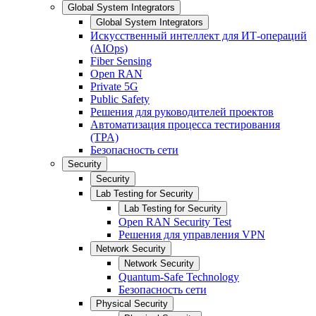
Global System Integrators
Global System Integrators
Искусственный интеллект для ИТ-операций
(AIOps)
Fiber Sensing
Open RAN
Private 5G
Public Safety
Решения для руководителей проектов
Автоматизация процесса тестирования
(TPA)
Безопасность сети
Security
Security
Lab Testing for Security
Lab Testing for Security
Open RAN Security Test
Решения для управления VPN
Network Security
Network Security
Quantum-Safe Technology
Безопасность сети
Physical Security