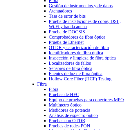
Fibra
Gestión de instrumentos y de datos
Atenuadores
Tasa de error de bits
Prueba de instalaciones de cobre, DSL,
Wi-Fi y banda ancha
Prueba de DOCSIS
Comprobadores de fibra óptica
Prueba de Ethernet
OTDR y caracterización de fibra
Identificadores de fibra óptica
Inspección y limpieza de fibra óptica
Localizadores de fallos
Sensores de fibra óptica
Fuentes de luz de fibra óptica
Hollow Core Fiber (HCF) Testing
Fibra
Fibra
Pruebas de HFC
Equipo de pruebas para conectores MPO
Multímetro óptico
Medidores de potencia
Análisis de espectro óptico
Pruebas con OTDR
Pruebas de redes PON