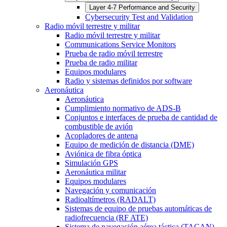
Layer 4-7 Performance and Security
Cybersecurity Test and Validation
Radio móvil terrestre y militar
Radio móvil terrestre y militar
Communications Service Monitors
Prueba de radio móvil terrestre
Prueba de radio militar
Equipos modulares
Radio y sistemas definidos por software
Aeronáutica
Aeronáutica
Cumplimiento normativo de ADS-B
Conjuntos e interfaces de prueba de cantidad de
combustible de avión
Acopladores de antena
Equipo de medición de distancia (DME)
Aviónica de fibra óptica
Simulación GPS
Aeronáutica militar
Equipos modulares
Navegación y comunicación
Radioaltímetros (RADALT)
Sistemas de equipo de pruebas automáticas de
radiofrecuencia (RF ATE)
Sistema de navegación aérea táctica (TACAN)