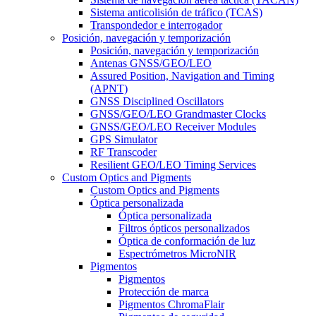
Sistema anticolisión de tráfico (TCAS)
Transpondedor e interrogador
Posición, navegación y temporización
Posición, navegación y temporización
Antenas GNSS/GEO/LEO
Assured Position, Navigation and Timing
(APNT)
GNSS Disciplined Oscillators
GNSS/GEO/LEO Grandmaster Clocks
GNSS/GEO/LEO Receiver Modules
GPS Simulator
RF Transcoder
Resilient GEO/LEO Timing Services
Custom Optics and Pigments
Custom Optics and Pigments
Óptica personalizada
Óptica personalizada
Filtros ópticos personalizados
Óptica de conformación de luz
Espectrómetros MicroNIR
Pigmentos
Pigmentos
Protección de marca
Pigmentos ChromaFlair