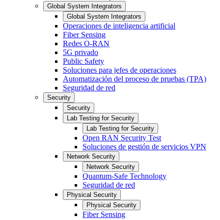
Global System Integrators
Global System Integrators
Operaciones de inteligencia artificial
Fiber Sensing
Redes O-RAN
5G privado
Public Safety
Soluciones para jefes de operaciones
Automatización del proceso de pruebas (TPA)
Seguridad de red
Security
Security
Lab Testing for Security
Lab Testing for Security
Open RAN Security Test
Soluciones de gestión de servicios VPN
Network Security
Network Security
Quantum-Safe Technology
Seguridad de red
Physical Security
Physical Security
Fiber Sensing