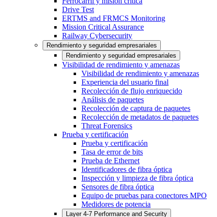
Ferrocarril y misión crítica
Drive Test
ERTMS and FRMCS Monitoring
Mission Critical Assurance
Railway Cybersecurity
Rendimiento y seguridad empresariales
Rendimiento y seguridad empresariales
Visibilidad de rendimiento y amenazas
Visibilidad de rendimiento y amenazas
Experiencia del usuario final
Recolección de flujo enriquecido
Análisis de paquetes
Recolección de captura de paquetes
Recolección de metadatos de paquetes
Threat Forensics
Prueba y certificación
Prueba y certificación
Tasa de error de bits
Prueba de Ethernet
Identificadores de fibra óptica
Inspección y limpieza de fibra óptica
Sensores de fibra óptica
Equipo de pruebas para conectores MPO
Medidores de potencia
Layer 4-7 Performance and Security