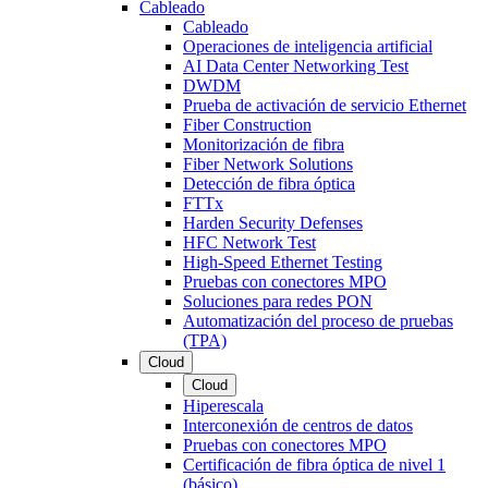
Cableado
Cableado
Operaciones de inteligencia artificial
AI Data Center Networking Test
DWDM
Prueba de activación de servicio Ethernet
Fiber Construction
Monitorización de fibra
Fiber Network Solutions
Detección de fibra óptica
FTTx
Harden Security Defenses
HFC Network Test
High-Speed Ethernet Testing
Pruebas con conectores MPO
Soluciones para redes PON
Automatización del proceso de pruebas
(TPA)
Cloud
Cloud
Hiperescala
Interconexión de centros de datos
Pruebas con conectores MPO
Certificación de fibra óptica de nivel 1
(básico)