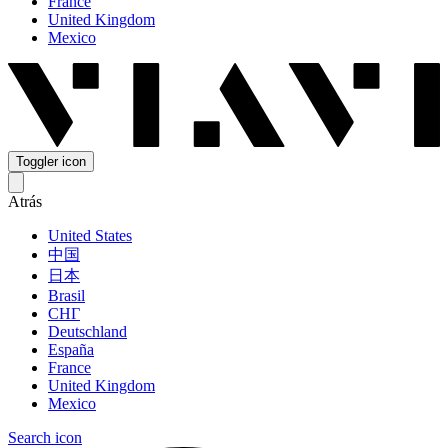
France
United Kingdom
Mexico
Toggler icon
Atrás
United States
中国
日本
Brasil
СНГ
Deutschland
España
France
United Kingdom
Mexico
Search icon