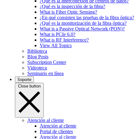
¿Qué es la interconexión de centros de datos?
¿Qué es la inspección de la fibra?
What is Fiber Optic Sensing?
¿En qué consisten las pruebas de la fibra óptica?
¿Qué es la monitorización de la fibra óptica?
What is a Passive Optical Network (PON)?
What is PCIe 6.0?
What is RF Interference?
View All Topics
Biblioteca
Blog Posts
Subscription Center
Videoteca
Seminario en línea
Soporte
Close button
Atención al cliente
Atención al cliente
Portal de clientes
Atención al cliente