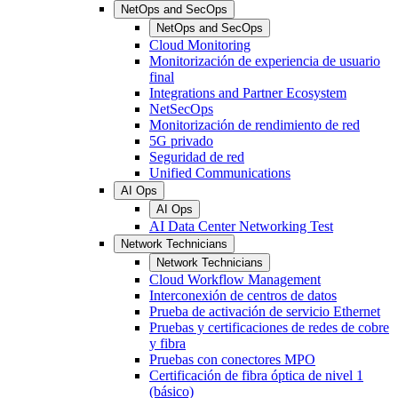
NetOps and SecOps
NetOps and SecOps
Cloud Monitoring
Monitorización de experiencia de usuario
final
Integrations and Partner Ecosystem
NetSecOps
Monitorización de rendimiento de red
5G privado
Seguridad de red
Unified Communications
AI Ops
AI Ops
AI Data Center Networking Test
Network Technicians
Network Technicians
Cloud Workflow Management
Interconexión de centros de datos
Prueba de activación de servicio Ethernet
Pruebas y certificaciones de redes de cobre
y fibra
Pruebas con conectores MPO
Certificación de fibra óptica de nivel 1
(básico)