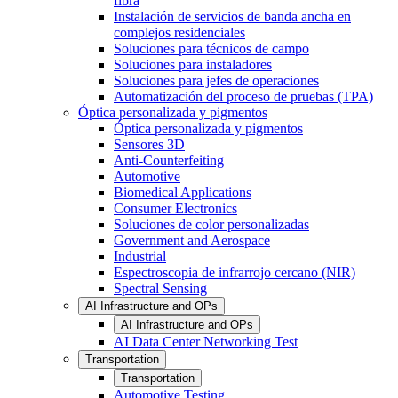
fibra
Instalación de servicios de banda ancha en
complejos residenciales
Soluciones para técnicos de campo
Soluciones para instaladores
Soluciones para jefes de operaciones
Automatización del proceso de pruebas (TPA)
Óptica personalizada y pigmentos
Óptica personalizada y pigmentos
Sensores 3D
Anti-Counterfeiting
Automotive
Biomedical Applications
Consumer Electronics
Soluciones de color personalizadas
Government and Aerospace
Industrial
Espectroscopia de infrarrojo cercano (NIR)
Spectral Sensing
AI Infrastructure and OPs
AI Infrastructure and OPs
AI Data Center Networking Test
Transportation
Transportation
Automotive Testing