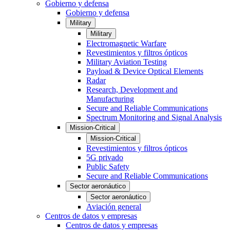
Gobierno y defensa
Gobierno y defensa
Military
Military
Electromagnetic Warfare
Revestimientos y filtros ópticos
Military Aviation Testing
Payload & Device Optical Elements
Radar
Research, Development and
Manufacturing
Secure and Reliable Communications
Spectrum Monitoring and Signal Analysis
Mission-Critical
Mission-Critical
Revestimientos y filtros ópticos
5G privado
Public Safety
Secure and Reliable Communications
Sector aeronáutico
Sector aeronáutico
Aviación general
Centros de datos y empresas
Centros de datos y empresas