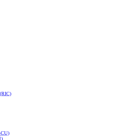
 (RIC)
O-CU)
U)