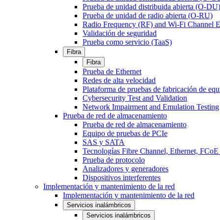
Prueba de unidad distribuida abierta (O-DU
Prueba de unidad de radio abierta (O-RU)
Radio Frequency (RF) and Wi-Fi Channel E
Validación de seguridad
Prueba como servicio (TaaS)
Fibra
Fibra
Prueba de Ethernet
Redes de alta velocidad
Plataforma de pruebas de fabricación de equ
Cybersecurity Test and Validation
Network Impairment and Emulation Testing
Prueba de red de almacenamiento
Prueba de red de almacenamiento
Equipo de pruebas de PCIe
SAS y SATA
Tecnologías Fibre Channel, Ethernet, FC
Prueba de protocolo
Analizadores y generadores
Dispositivos interferentes
Implementación y mantenimiento de la red
Implementación y mantenimiento de la red
Servicios inalámbricos
Servicios inalámbricos