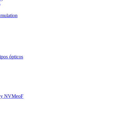
)
mulation
ipos ópticos
oE y NVMeoF