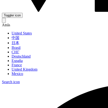
Toggler icon
Atrás
United States
中国
日本
Brasil
СНГ
Deutschland
España
France
United Kingdom
Mexico
Search icon