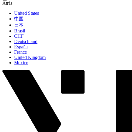
Atrás
United States
中国
日本
Brasil
СНГ
Deutschland
España
France
United Kingdom
Mexico