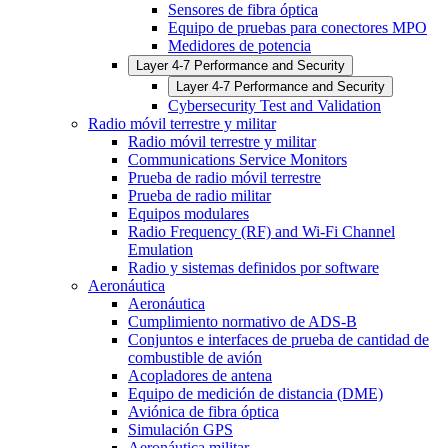
Sensores de fibra óptica
Equipo de pruebas para conectores MPO
Medidores de potencia
Layer 4-7 Performance and Security
Layer 4-7 Performance and Security
Cybersecurity Test and Validation
Radio móvil terrestre y militar
Radio móvil terrestre y militar
Communications Service Monitors
Prueba de radio móvil terrestre
Prueba de radio militar
Equipos modulares
Radio Frequency (RF) and Wi-Fi Channel
Emulation
Radio y sistemas definidos por software
Aeronáutica
Aeronáutica
Cumplimiento normativo de ADS-B
Conjuntos e interfaces de prueba de cantidad de
combustible de avión
Acopladores de antena
Equipo de medición de distancia (DME)
Aviónica de fibra óptica
Simulación GPS
Aeronáutica militar