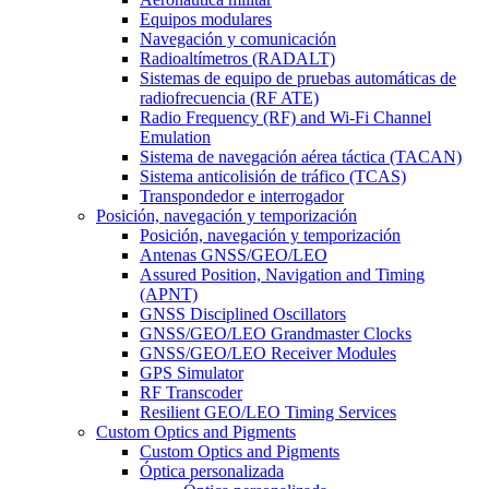
Equipos modulares
Navegación y comunicación
Radioaltímetros (RADALT)
Sistemas de equipo de pruebas automáticas de
radiofrecuencia (RF ATE)
Radio Frequency (RF) and Wi-Fi Channel
Emulation
Sistema de navegación aérea táctica (TACAN)
Sistema anticolisión de tráfico (TCAS)
Transpondedor e interrogador
Posición, navegación y temporización
Posición, navegación y temporización
Antenas GNSS/GEO/LEO
Assured Position, Navigation and Timing
(APNT)
GNSS Disciplined Oscillators
GNSS/GEO/LEO Grandmaster Clocks
GNSS/GEO/LEO Receiver Modules
GPS Simulator
RF Transcoder
Resilient GEO/LEO Timing Services
Custom Optics and Pigments
Custom Optics and Pigments
Óptica personalizada