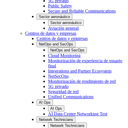
5G privado
Public Safety
Secure and Reliable Communications
Sector aeronáutico
Sector aeronáutico
Aviación general
Centros de datos y empresas
Centros de datos y empresas
NetOps and SecOps
NetOps and SecOps
Cloud Monitoring
Monitorización de experiencia de usuario
final
Integrations and Partner Ecosystem
NetSecOps
Monitorización de rendimiento de red
5G privado
Seguridad de red
Unified Communications
AI Ops
AI Ops
AI Data Center Networking Test
Network Technicians
Network Technicians