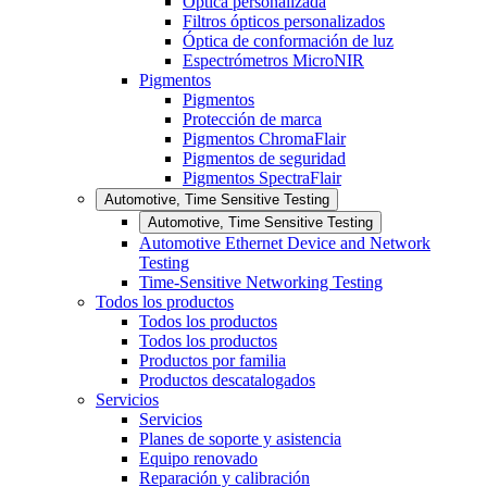
Óptica personalizada
Filtros ópticos personalizados
Óptica de conformación de luz
Espectrómetros MicroNIR
Pigmentos
Pigmentos
Protección de marca
Pigmentos ChromaFlair
Pigmentos de seguridad
Pigmentos SpectraFlair
Automotive, Time Sensitive Testing
Automotive, Time Sensitive Testing
Automotive Ethernet Device and Network
Testing
Time-Sensitive Networking Testing
Todos los productos
Todos los productos
Todos los productos
Productos por familia
Productos descatalogados
Servicios
Servicios
Planes de soporte y asistencia
Equipo renovado
Reparación y calibración