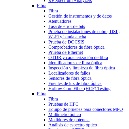
RF Spectrum Analyzers
Fibra
Fibra
Gestión de instrumentos y de datos
Atenuadores
Tasa de error de bits
Prueba de instalaciones de cobre, DSL,
Wi-Fi y banda ancha
Prueba de DOCSIS
Comprobadores de fibra óptica
Prueba de Ethernet
OTDR y caracterización de fibra
Identificadores de fibra óptica
Inspección y limpieza de fibra óptica
Localizadores de fallos
Sensores de fibra óptica
Fuentes de luz de fibra óptica
Hollow Core Fiber (HCF) Testing
Fibra
Fibra
Pruebas de HFC
Equipo de pruebas para conectores MPO
Multímetro óptico
Medidores de potencia
Análisis de espectro óptico