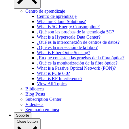
Centro de aprendizaje
Centro de aprendizaje
What are Cloud Solutions?
What is 5G Energy Consumption?
¿Qué son las pruebas de la tecnología 5G?
What is a Hyperscale Data Center?
¿Qué es la interconexión de centros de datos?
¿Qué es la inspección de la fibra?
What is Fiber Optic Sensing?
¿En qué consisten las pruebas de la fibra óptica?
¿Qué es la monitorización de la fibra óptica?
What is a Passive Optical Network (PON)?
What is PCIe 6.0?
What is RF Interference?
View All Topics
Biblioteca
Blog Posts
Subscription Center
Videoteca
Seminario en línea
Soporte
Close button