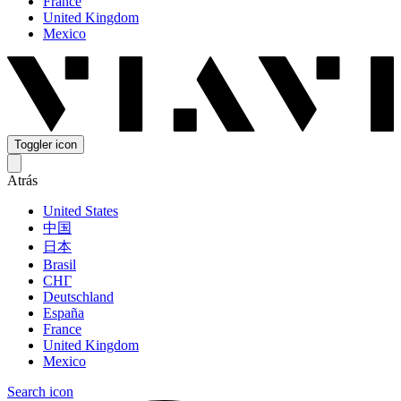
France
United Kingdom
Mexico
Toggler icon
Atrás
United States
中国
日本
Brasil
СНГ
Deutschland
España
France
United Kingdom
Mexico
Search icon