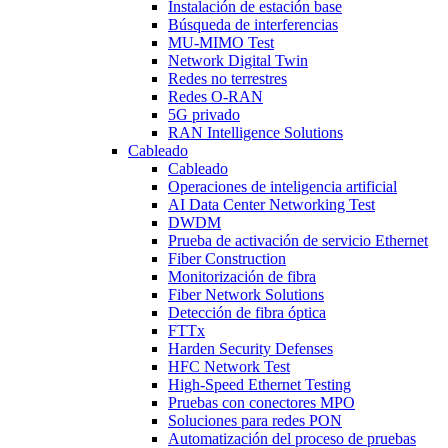
Instalación de estación base
Búsqueda de interferencias
MU-MIMO Test
Network Digital Twin
Redes no terrestres
Redes O-RAN
5G privado
RAN Intelligence Solutions
Cableado
Cableado
Operaciones de inteligencia artificial
AI Data Center Networking Test
DWDM
Prueba de activación de servicio Ethernet
Fiber Construction
Monitorización de fibra
Fiber Network Solutions
Detección de fibra óptica
FTTx
Harden Security Defenses
HFC Network Test
High-Speed Ethernet Testing
Pruebas con conectores MPO
Soluciones para redes PON
Automatización del proceso de pruebas