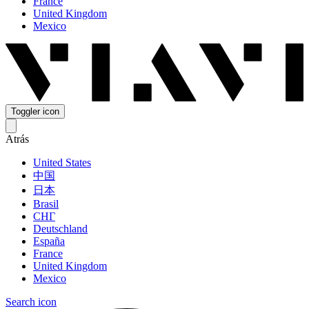
France
United Kingdom
Mexico
Toggler icon
Atrás
United States
中国
日本
Brasil
СНГ
Deutschland
España
France
United Kingdom
Mexico
Search icon