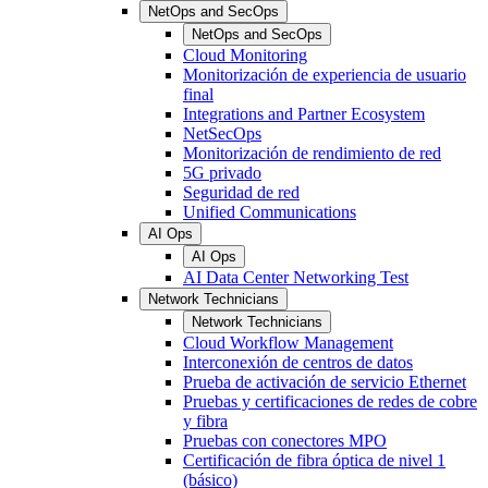
NetOps and SecOps
NetOps and SecOps
Cloud Monitoring
Monitorización de experiencia de usuario
final
Integrations and Partner Ecosystem
NetSecOps
Monitorización de rendimiento de red
5G privado
Seguridad de red
Unified Communications
AI Ops
AI Ops
AI Data Center Networking Test
Network Technicians
Network Technicians
Cloud Workflow Management
Interconexión de centros de datos
Prueba de activación de servicio Ethernet
Pruebas y certificaciones de redes de cobre
y fibra
Pruebas con conectores MPO
Certificación de fibra óptica de nivel 1
(básico)