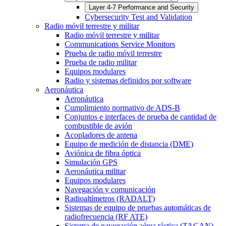
Layer 4-7 Performance and Security
Cybersecurity Test and Validation
Radio móvil terrestre y militar
Radio móvil terrestre y militar
Communications Service Monitors
Prueba de radio móvil terrestre
Prueba de radio militar
Equipos modulares
Radio y sistemas definidos por software
Aeronáutica
Aeronáutica
Cumplimiento normativo de ADS-B
Conjuntos e interfaces de prueba de cantidad de
combustible de avión
Acopladores de antena
Equipo de medición de distancia (DME)
Aviónica de fibra óptica
Simulación GPS
Aeronáutica militar
Equipos modulares
Navegación y comunicación
Radioaltímetros (RADALT)
Sistemas de equipo de pruebas automáticas de
radiofrecuencia (RF ATE)
Sistema de navegación aérea táctica (TACAN)