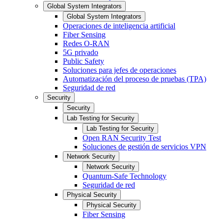
Global System Integrators
Global System Integrators
Operaciones de inteligencia artificial
Fiber Sensing
Redes O-RAN
5G privado
Public Safety
Soluciones para jefes de operaciones
Automatización del proceso de pruebas (TPA)
Seguridad de red
Security
Security
Lab Testing for Security
Lab Testing for Security
Open RAN Security Test
Soluciones de gestión de servicios VPN
Network Security
Network Security
Quantum-Safe Technology
Seguridad de red
Physical Security
Physical Security
Fiber Sensing