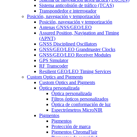
Sistema anticolisión de tráfico (TCAS)
Transpondedor e interrogador
Posición, navegación y temporización
Posición, navegación y temporización
Antenas GNSS/GEO/LEO
Assured Position, Navigation and Timing
(APNT)
GNSS Disciplined Oscillators
GNSS/GEO/LEO Grandmaster Clocks
GNSS/GEO/LEO Receiver Modules
GPS Simulator
RF Transcoder
Resilient GEO/LEO Timing Services
Custom Optics and Pigments
Custom Optics and Pigments
Óptica personalizada
Óptica personalizada
Filtros ópticos personalizados
Óptica de conformación de luz
Espectrómetros MicroNIR
Pigmentos
Pigmentos
Protección de marca
Pigmentos ChromaFlair