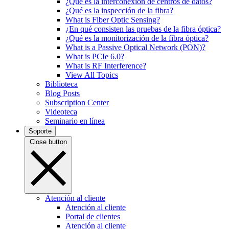
¿Qué es la interconexión de centros de datos?
¿Qué es la inspección de la fibra?
What is Fiber Optic Sensing?
¿En qué consisten las pruebas de la fibra óptica?
¿Qué es la monitorización de la fibra óptica?
What is a Passive Optical Network (PON)?
What is PCIe 6.0?
What is RF Interference?
View All Topics
Biblioteca
Blog Posts
Subscription Center
Videoteca
Seminario en línea
Soporte
Close button
Atención al cliente
Atención al cliente
Portal de clientes
Atención al cliente