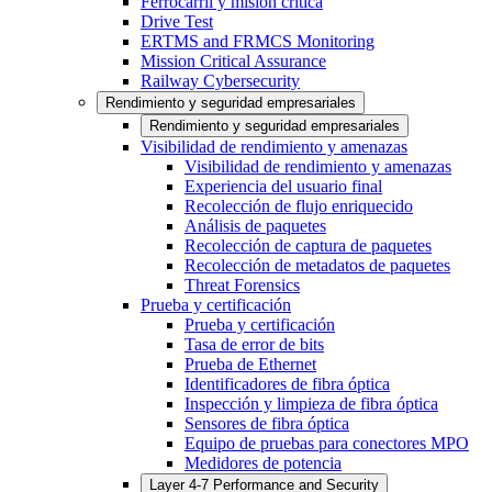
Ferrocarril y misión crítica
Drive Test
ERTMS and FRMCS Monitoring
Mission Critical Assurance
Railway Cybersecurity
Rendimiento y seguridad empresariales
Rendimiento y seguridad empresariales
Visibilidad de rendimiento y amenazas
Visibilidad de rendimiento y amenazas
Experiencia del usuario final
Recolección de flujo enriquecido
Análisis de paquetes
Recolección de captura de paquetes
Recolección de metadatos de paquetes
Threat Forensics
Prueba y certificación
Prueba y certificación
Tasa de error de bits
Prueba de Ethernet
Identificadores de fibra óptica
Inspección y limpieza de fibra óptica
Sensores de fibra óptica
Equipo de pruebas para conectores MPO
Medidores de potencia
Layer 4-7 Performance and Security