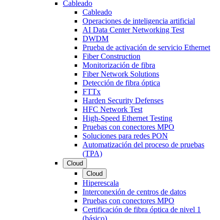
Cableado
Cableado
Operaciones de inteligencia artificial
AI Data Center Networking Test
DWDM
Prueba de activación de servicio Ethernet
Fiber Construction
Monitorización de fibra
Fiber Network Solutions
Detección de fibra óptica
FTTx
Harden Security Defenses
HFC Network Test
High-Speed Ethernet Testing
Pruebas con conectores MPO
Soluciones para redes PON
Automatización del proceso de pruebas
(TPA)
Cloud
Cloud
Hiperescala
Interconexión de centros de datos
Pruebas con conectores MPO
Certificación de fibra óptica de nivel 1
(básico)