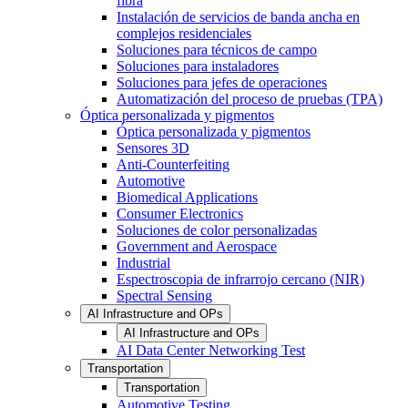
fibra
Instalación de servicios de banda ancha en
complejos residenciales
Soluciones para técnicos de campo
Soluciones para instaladores
Soluciones para jefes de operaciones
Automatización del proceso de pruebas (TPA)
Óptica personalizada y pigmentos
Óptica personalizada y pigmentos
Sensores 3D
Anti-Counterfeiting
Automotive
Biomedical Applications
Consumer Electronics
Soluciones de color personalizadas
Government and Aerospace
Industrial
Espectroscopia de infrarrojo cercano (NIR)
Spectral Sensing
AI Infrastructure and OPs
AI Infrastructure and OPs
AI Data Center Networking Test
Transportation
Transportation
Automotive Testing