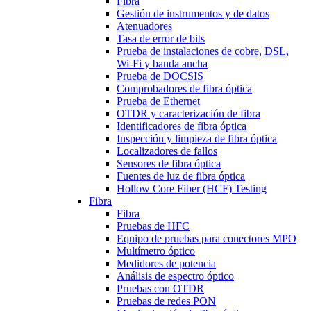
Fibra
Gestión de instrumentos y de datos
Atenuadores
Tasa de error de bits
Prueba de instalaciones de cobre, DSL,
Wi-Fi y banda ancha
Prueba de DOCSIS
Comprobadores de fibra óptica
Prueba de Ethernet
OTDR y caracterización de fibra
Identificadores de fibra óptica
Inspección y limpieza de fibra óptica
Localizadores de fallos
Sensores de fibra óptica
Fuentes de luz de fibra óptica
Hollow Core Fiber (HCF) Testing
Fibra
Fibra
Pruebas de HFC
Equipo de pruebas para conectores MPO
Multímetro óptico
Medidores de potencia
Análisis de espectro óptico
Pruebas con OTDR
Pruebas de redes PON