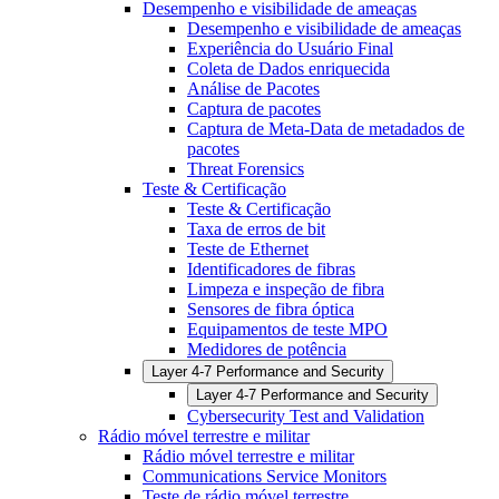
Desempenho e visibilidade de ameaças
Desempenho e visibilidade de ameaças
Experiência do Usuário Final
Coleta de Dados enriquecida
Análise de Pacotes
Captura de pacotes
Captura de Meta-Data de metadados de
pacotes
Threat Forensics
Teste & Certificação
Teste & Certificação
Taxa de erros de bit
Teste de Ethernet
Identificadores de fibras
Limpeza e inspeção de fibra
Sensores de fibra óptica
Equipamentos de teste MPO
Medidores de potência
Layer 4-7 Performance and Security
Layer 4-7 Performance and Security
Cybersecurity Test and Validation
Rádio móvel terrestre e militar
Rádio móvel terrestre e militar
Communications Service Monitors
Teste de rádio móvel terrestre