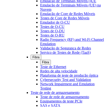
Emulação de Terminais Móveis ()UE
Emulação de Terminais Móveis (UE) na
Nuvem
Emulação de Core de Redes Móveis
Testes de Core de Redes Móveis
Emulador de O-CU
Testes de O-CU
Testes de O-DU
Testes de O-RU
Radio Frequency (RF) and Wi-Fi Channel
Emulation
Validação de Segurança de Redes
Serviço de Testes de Rede (TaaS)
Fibra
Fibra
Teste de Ethernet
Redes de alta velocidade
Plataforma de teste de produção óptica
Cybersecurity Test and Validation
Network Impairment and Emulation
Testing
Teste de rede de armazenamento
Teste de rede de armazenamento
Equipamentos de teste PCIe
SAS e SATA