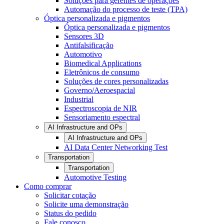
Soluções para gerentes de operações
Automação do processo de teste (TPA)
Óptica personalizada e pigmentos
Óptica personalizada e pigmentos
Sensores 3D
Antifalsificação
Automotivo
Biomedical Applications
Eletrônicos de consumo
Soluções de cores personalizadas
Governo/Aeroespacial
Industrial
Espectroscopia de NIR
Sensoriamento espectral
AI Infrastructure and OPs
AI Infrastructure and OPs
AI Data Center Networking Test
Transportation
Transportation
Automotive Testing
Como comprar
Solicitar cotação
Solicite uma demonstração
Status do pedido
Fale conosco