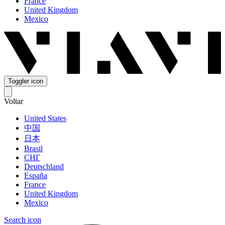
France
United Kingdom
Mexico
Toggler icon
Voltar
United States
中国
日本
Brasil
СНГ
Deutschland
España
France
United Kingdom
Mexico
Search icon