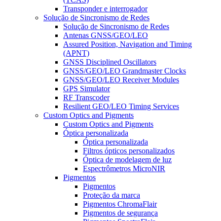
Transponder e interrogador
Solução de Sincronismo de Redes
Solução de Sincronismo de Redes
Antenas GNSS/GEO/LEO
Assured Position, Navigation and Timing
(APNT)
GNSS Disciplined Oscillators
GNSS/GEO/LEO Grandmaster Clocks
GNSS/GEO/LEO Receiver Modules
GPS Simulator
RF Transcoder
Resilient GEO/LEO Timing Services
Custom Optics and Pigments
Custom Optics and Pigments
Óptica personalizada
Óptica personalizada
Filtros ópticos personalizados
Óptica de modelagem de luz
Espectrômetros MicroNIR
Pigmentos
Pigmentos
Proteção da marca
Pigmentos ChromaFlair
Pigmentos de segurança