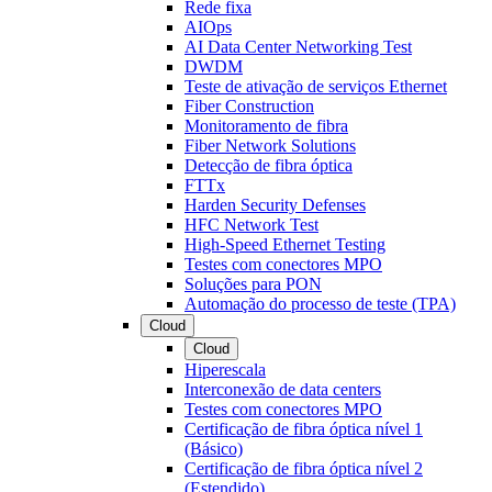
Rede fixa
AIOps
AI Data Center Networking Test
DWDM
Teste de ativação de serviços Ethernet
Fiber Construction
Monitoramento de fibra
Fiber Network Solutions
Detecção de fibra óptica
FTTx
Harden Security Defenses
HFC Network Test
High-Speed Ethernet Testing
Testes com conectores MPO
Soluções para PON
Automação do processo de teste (TPA)
Cloud
Cloud
Hiperescala
Interconexão de data centers
Testes com conectores MPO
Certificação de fibra óptica nível 1
(Básico)
Certificação de fibra óptica nível 2
(Estendido)