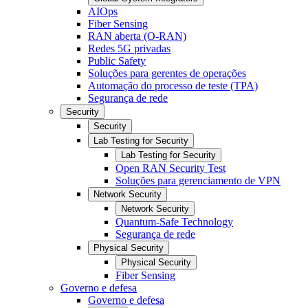
AIOps
Fiber Sensing
RAN aberta (O-RAN)
Redes 5G privadas
Public Safety
Soluções para gerentes de operações
Automação do processo de teste (TPA)
Segurança de rede
Security
Security
Lab Testing for Security
Lab Testing for Security
Open RAN Security Test
Soluções para gerenciamento de VPN
Network Security
Network Security
Quantum-Safe Technology
Segurança de rede
Physical Security
Physical Security
Fiber Sensing
Governo e defesa
Governo e defesa