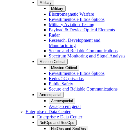
Military
Military
Electromagnetic Warfare
Revestimentos e filtros ópticos
Military Aviation Testing
Payload & Device Optical Elements
Radar
Research, Development and
Manufacturing
Secure and Reliable Communications
Spectrum Monitoring and Signal Analysis
Mission-Critical
Mission-Critical
Revestimentos e filtros ópticos
Redes 5G privadas
Public Safety
Secure and Reliable Communications
Aeroespacial
Aeroespacial
Aviação em geral
Enterprise e Data Center
Enterprise e Data Center
NetOps and SecOps
NetOps and SecOps