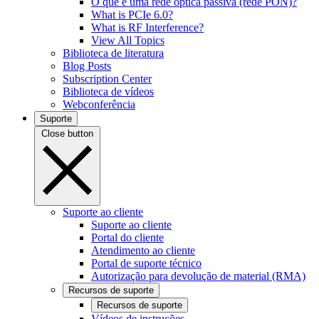
O que é uma rede óptica passiva (rede PON)?
What is PCIe 6.0?
What is RF Interference?
View All Topics
Biblioteca de literatura
Blog Posts
Subscription Center
Biblioteca de vídeos
Webconferência
Suporte
Close button
Suporte ao cliente
Suporte ao cliente
Portal do cliente
Atendimento ao cliente
Portal de suporte técnico
Autorização para devolução de material (RMA)
Recursos de suporte
Recursos de suporte
Vídeos de instruções