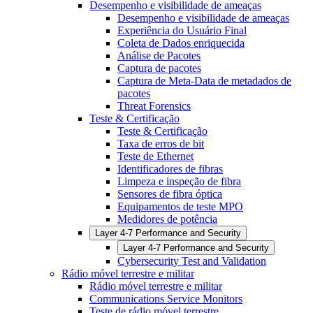
Desempenho e visibilidade de ameaças
Desempenho e visibilidade de ameaças
Experiência do Usuário Final
Coleta de Dados enriquecida
Análise de Pacotes
Captura de pacotes
Captura de Meta-Data de metadados de
pacotes
Threat Forensics
Teste & Certificação
Teste & Certificação
Taxa de erros de bit
Teste de Ethernet
Identificadores de fibras
Limpeza e inspeção de fibra
Sensores de fibra óptica
Equipamentos de teste MPO
Medidores de potência
Layer 4-7 Performance and Security
Layer 4-7 Performance and Security
Cybersecurity Test and Validation
Rádio móvel terrestre e militar
Rádio móvel terrestre e militar
Communications Service Monitors
Teste de rádio móvel terrestre