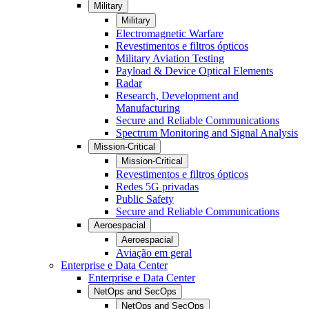
Military
Military
Electromagnetic Warfare
Revestimentos e filtros ópticos
Military Aviation Testing
Payload & Device Optical Elements
Radar
Research, Development and
Manufacturing
Secure and Reliable Communications
Spectrum Monitoring and Signal Analysis
Mission-Critical
Mission-Critical
Revestimentos e filtros ópticos
Redes 5G privadas
Public Safety
Secure and Reliable Communications
Aeroespacial
Aeroespacial
Aviação em geral
Enterprise e Data Center
Enterprise e Data Center
NetOps and SecOps
NetOps and SecOps