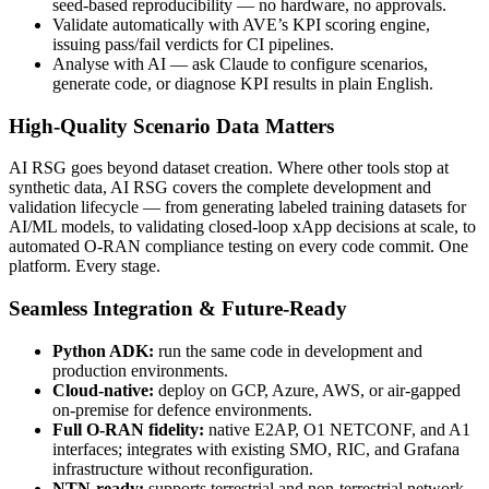
seed-based reproducibility — no hardware, no approvals.
Validate automatically with AVE’s KPI scoring engine,
issuing pass/fail verdicts for CI pipelines.
Analyse with AI — ask Claude to configure scenarios,
generate code, or diagnose KPI results in plain English.
High-Quality Scenario Data Matters
AI RSG goes beyond dataset creation. Where other tools stop at
synthetic data, AI RSG covers the complete development and
validation lifecycle — from generating labeled training datasets for
AI/ML models, to validating closed-loop
xApp
decisions at scale, to
automated O-RAN compliance testing on every code commit. One
platform. Every stage.
Seamless Integration & Future-Ready
Python ADK:
run the same code in development and
production environments.
Cloud-native:
deploy on GCP, Azure, AWS, or
air-gapped
on-premise for defence environments.
Full O-RAN fidelity:
native E2AP, O1 NETCONF, and A1
interfaces; integrates with existing SMO, RIC, and Grafana
infrastructure without reconfiguration.
NTN-ready:
supports terrestrial and non-terrestrial network