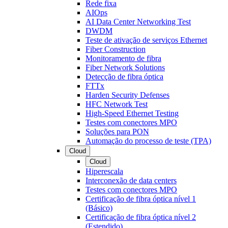
Rede fixa
AIOps
AI Data Center Networking Test
DWDM
Teste de ativação de serviços Ethernet
Fiber Construction
Monitoramento de fibra
Fiber Network Solutions
Detecção de fibra óptica
FTTx
Harden Security Defenses
HFC Network Test
High-Speed Ethernet Testing
Testes com conectores MPO
Soluções para PON
Automação do processo de teste (TPA)
Cloud
Cloud
Hiperescala
Interconexão de data centers
Testes com conectores MPO
Certificação de fibra óptica nível 1
(Básico)
Certificação de fibra óptica nível 2
(Estendido)