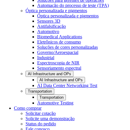
Soluções para gerentes de operações
Automação do processo de teste (TPA)
Óptica personalizada e pigmentos
Óptica personalizada e pigmentos
Sensores 3D
Antifalsificação
Automotivo
Biomedical Applications
Eletrônicos de consumo
Soluções de cores personalizadas
Governo/Aeroespacial
Industrial
Espectroscopia de NIR
Sensoriamento espectral
AI Infrastructure and OPs
AI Infrastructure and OPs
AI Data Center Networking Test
Transportation
Transportation
Automotive Testing
Como comprar
Solicitar cotação
Solicite uma demonstração
Status do pedido
Fale conosco