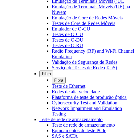
Emulação de Terminais Móveis ()UE
Emulação de Terminais Móveis (UE) na
Nuvem
Emulação de Core de Redes Móveis
Testes de Core de Redes Móveis
Emulador de O-CU
Testes de O-CU
Testes de O-DU
Testes de O-RU
Radio Frequency (RF) and Wi-Fi Channel
Emulation
Validação de Segurança de Redes
Serviço de Testes de Rede (TaaS)
Fibra
Fibra
Teste de Ethernet
Redes de alta velocidade
Plataforma de teste de produção óptica
Cybersecurity Test and Validation
Network Impairment and Emulation
Testing
Teste de rede de armazenamento
Teste de rede de armazenamento
Equipamentos de teste PCIe
SAS e SATA