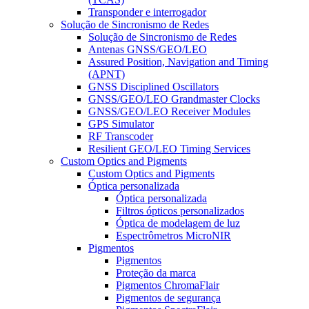
Transponder e interrogador
Solução de Sincronismo de Redes
Solução de Sincronismo de Redes
Antenas GNSS/GEO/LEO
Assured Position, Navigation and Timing
(APNT)
GNSS Disciplined Oscillators
GNSS/GEO/LEO Grandmaster Clocks
GNSS/GEO/LEO Receiver Modules
GPS Simulator
RF Transcoder
Resilient GEO/LEO Timing Services
Custom Optics and Pigments
Custom Optics and Pigments
Óptica personalizada
Óptica personalizada
Filtros ópticos personalizados
Óptica de modelagem de luz
Espectrômetros MicroNIR
Pigmentos
Pigmentos
Proteção da marca
Pigmentos ChromaFlair
Pigmentos de segurança