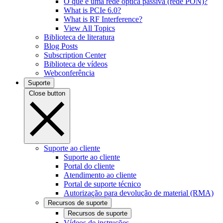
O que é uma rede óptica passiva (rede PON)?
What is PCIe 6.0?
What is RF Interference?
View All Topics
Biblioteca de literatura
Blog Posts
Subscription Center
Biblioteca de vídeos
Webconferência
Suporte
Close button
Suporte ao cliente
Suporte ao cliente
Portal do cliente
Atendimento ao cliente
Portal de suporte técnico
Autorização para devolução de material (RMA)
Recursos de suporte
Recursos de suporte
Vídeos de instruções