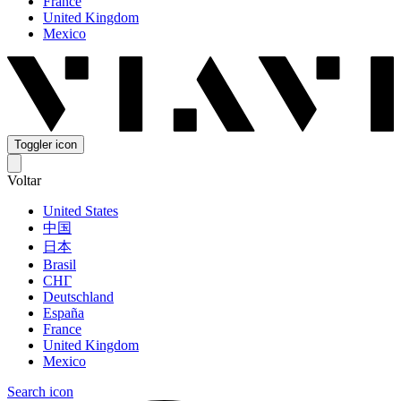
France
United Kingdom
Mexico
Toggler icon
Voltar
United States
中国
日本
Brasil
СНГ
Deutschland
España
France
United Kingdom
Mexico
Search icon