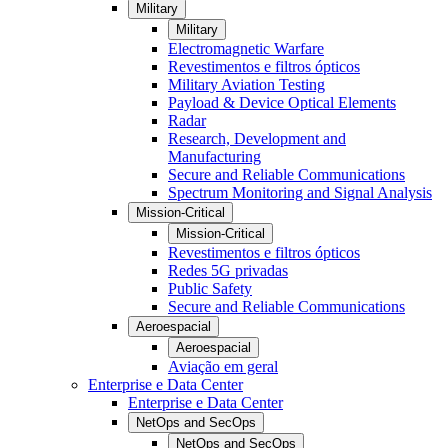
Military
Military
Electromagnetic Warfare
Revestimentos e filtros ópticos
Military Aviation Testing
Payload & Device Optical Elements
Radar
Research, Development and
Manufacturing
Secure and Reliable Communications
Spectrum Monitoring and Signal Analysis
Mission-Critical
Mission-Critical
Revestimentos e filtros ópticos
Redes 5G privadas
Public Safety
Secure and Reliable Communications
Aeroespacial
Aeroespacial
Aviação em geral
Enterprise e Data Center
Enterprise e Data Center
NetOps and SecOps
NetOps and SecOps