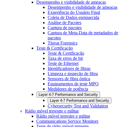
Desempenho e visibilidade de ameaças
Desempenho e visibilidade de ameaças
Experiência do Usuário Final
Coleta de Dados enriquecida
Análise de Pacotes
Captura de pacotes
Captura de Meta-Data de metadados de
pacotes
Threat Forensics
Teste & Certificação
Teste & Certificação
Taxa de erros de bit
Teste de Ethernet
Identificadores de fibras
Limpeza e inspeção de fibra
Sensores de fibra óptica
Equipamentos de teste MPO
Medidores de potência
Layer 4-7 Performance and Security
Layer 4-7 Performance and Security
Cybersecurity Test and Validation
Rádio móvel terrestre e militar
Rádio móvel terrestre e militar
Communications Service Monitors
Teste de rádio móvel terrestre