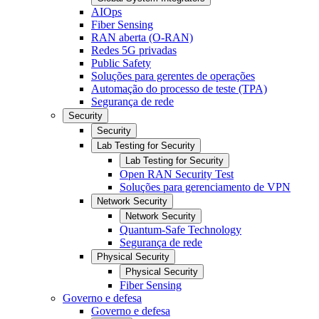
AIOps
Fiber Sensing
RAN aberta (O-RAN)
Redes 5G privadas
Public Safety
Soluções para gerentes de operações
Automação do processo de teste (TPA)
Segurança de rede
Security
Security
Lab Testing for Security
Lab Testing for Security
Open RAN Security Test
Soluções para gerenciamento de VPN
Network Security
Network Security
Quantum-Safe Technology
Segurança de rede
Physical Security
Physical Security
Fiber Sensing
Governo e defesa
Governo e defesa