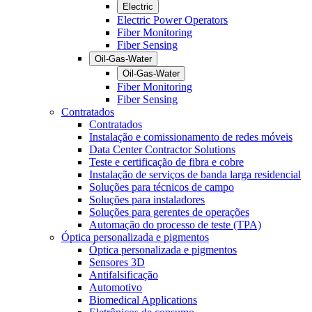
Electric
Electric Power Operators
Fiber Monitoring
Fiber Sensing
Oil-Gas-Water
Oil-Gas-Water
Fiber Monitoring
Fiber Sensing
Contratados
Contratados
Instalação e comissionamento de redes móveis
Data Center Contractor Solutions
Teste e certificação de fibra e cobre
Instalação de serviços de banda larga residencial
Soluções para técnicos de campo
Soluções para instaladores
Soluções para gerentes de operações
Automação do processo de teste (TPA)
Óptica personalizada e pigmentos
Óptica personalizada e pigmentos
Sensores 3D
Antifalsificação
Automotivo
Biomedical Applications