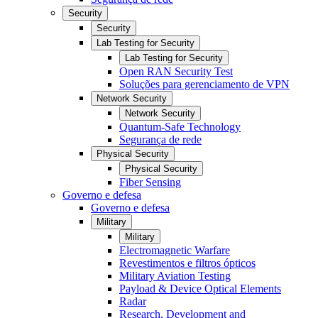
Security
Security
Lab Testing for Security
Lab Testing for Security
Open RAN Security Test
Soluções para gerenciamento de VPN
Network Security
Network Security
Quantum-Safe Technology
Segurança de rede
Physical Security
Physical Security
Fiber Sensing
Governo e defesa
Governo e defesa
Military
Military
Electromagnetic Warfare
Revestimentos e filtros ópticos
Military Aviation Testing
Payload & Device Optical Elements
Radar
Research, Development and