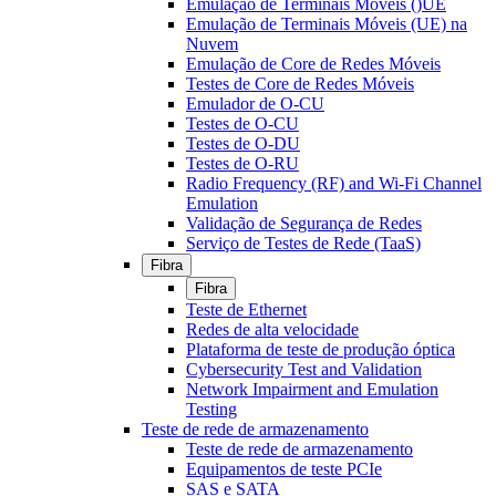
Emulação de Terminais Móveis ()UE
Emulação de Terminais Móveis (UE) na
Nuvem
Emulação de Core de Redes Móveis
Testes de Core de Redes Móveis
Emulador de O-CU
Testes de O-CU
Testes de O-DU
Testes de O-RU
Radio Frequency (RF) and Wi-Fi Channel
Emulation
Validação de Segurança de Redes
Serviço de Testes de Rede (TaaS)
Fibra
Fibra
Teste de Ethernet
Redes de alta velocidade
Plataforma de teste de produção óptica
Cybersecurity Test and Validation
Network Impairment and Emulation
Testing
Teste de rede de armazenamento
Teste de rede de armazenamento
Equipamentos de teste PCIe
SAS e SATA