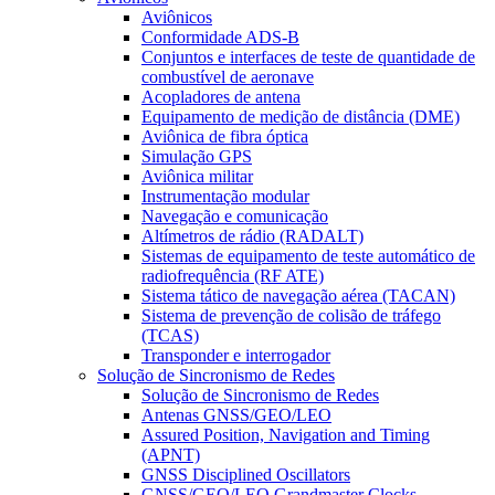
Aviônicos
Conformidade ADS-B
Conjuntos e interfaces de teste de quantidade de
combustível de aeronave
Acopladores de antena
Equipamento de medição de distância (DME)
Aviônica de fibra óptica
Simulação GPS
Aviônica militar
Instrumentação modular
Navegação e comunicação
Altímetros de rádio (RADALT)
Sistemas de equipamento de teste automático de
radiofrequência (RF ATE)
Sistema tático de navegação aérea (TACAN)
Sistema de prevenção de colisão de tráfego
(TCAS)
Transponder e interrogador
Solução de Sincronismo de Redes
Solução de Sincronismo de Redes
Antenas GNSS/GEO/LEO
Assured Position, Navigation and Timing
(APNT)
GNSS Disciplined Oscillators
GNSS/GEO/LEO Grandmaster Clocks