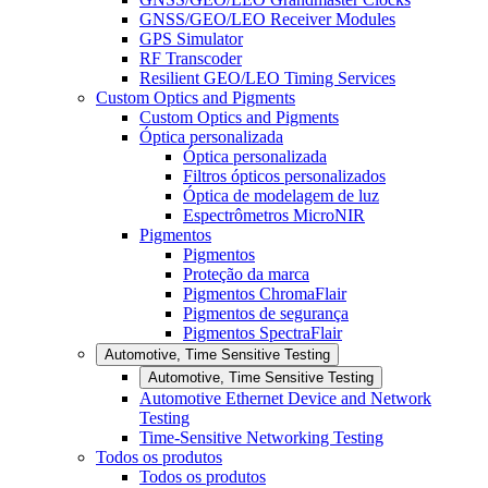
GNSS/GEO/LEO Receiver Modules
GPS Simulator
RF Transcoder
Resilient GEO/LEO Timing Services
Custom Optics and Pigments
Custom Optics and Pigments
Óptica personalizada
Óptica personalizada
Filtros ópticos personalizados
Óptica de modelagem de luz
Espectrômetros MicroNIR
Pigmentos
Pigmentos
Proteção da marca
Pigmentos ChromaFlair
Pigmentos de segurança
Pigmentos SpectraFlair
Automotive, Time Sensitive Testing
Automotive, Time Sensitive Testing
Automotive Ethernet Device and Network
Testing
Time-Sensitive Networking Testing
Todos os produtos
Todos os produtos