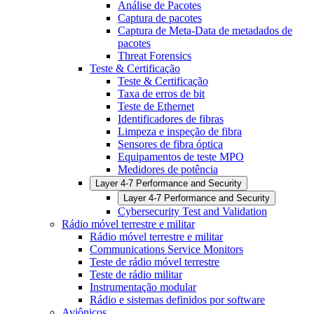
Análise de Pacotes
Captura de pacotes
Captura de Meta-Data de metadados de
pacotes
Threat Forensics
Teste & Certificação
Teste & Certificação
Taxa de erros de bit
Teste de Ethernet
Identificadores de fibras
Limpeza e inspeção de fibra
Sensores de fibra óptica
Equipamentos de teste MPO
Medidores de potência
Layer 4-7 Performance and Security
Layer 4-7 Performance and Security
Cybersecurity Test and Validation
Rádio móvel terrestre e militar
Rádio móvel terrestre e militar
Communications Service Monitors
Teste de rádio móvel terrestre
Teste de rádio militar
Instrumentação modular
Rádio e sistemas definidos por software
Aviônicos