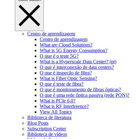
Centro de aprendizagem
Centro de aprendizagem
What are Cloud Solutions?
What is 5G Energy Consumption?
O que é o teste 5G?
What is a Hyperscale Data Center? (pt)
O que é interconexão de data centers?
O que é inspeção de fibra?
What is Fiber Optic Sensing?
O que é teste de fibra?
O que é monitoramento de fibras ópticas?
O que é uma rede óptica passiva (rede PON)?
What is PCIe 6.0?
What is RF Interference?
View All Topics
Biblioteca de literatura
Blog Posts
Subscription Center
Biblioteca de vídeos