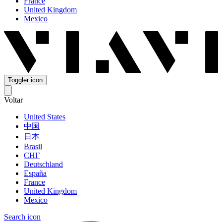
France
United Kingdom
Mexico
Toggler icon
Voltar
United States
中国
日本
Brasil
СНГ
Deutschland
España
France
United Kingdom
Mexico
Search icon