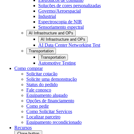
Eletrônicos de consumo
Soluções de cores personalizadas
Governo/Aeroespacial
Industrial
Espectroscopia de NIR
Sensoriamento espectral
AI Infrastructure and OPs
AI Infrastructure and OPs
AI Data Center Networking Test
Transportation
Transportation
Automotive Testing
Como comprar
Solicitar cotação
Solicite uma demonstração
Status do pedido
Fale conosco
Equipamento alugado
Opções de financiamento
Como pedir
Como Solicitar Serviços
Localizar parceiro
Equipamento recondicionado
Recursos
Close button