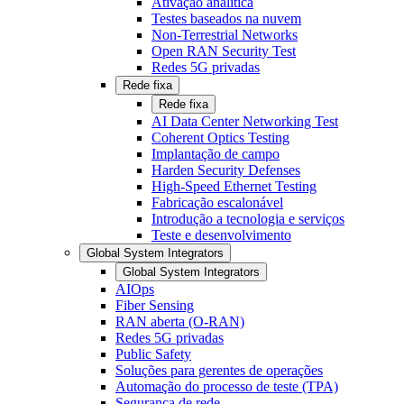
Ativação analítica
Testes baseados na nuvem
Non-Terrestrial Networks
Open RAN Security Test
Redes 5G privadas
Rede fixa
Rede fixa
AI Data Center Networking Test
Coherent Optics Testing
Implantação de campo
Harden Security Defenses
High-Speed Ethernet Testing
Fabricação escalonável
Introdução a tecnologia e serviços
Teste e desenvolvimento
Global System Integrators
Global System Integrators
AIOps
Fiber Sensing
RAN aberta (O-RAN)
Redes 5G privadas
Public Safety
Soluções para gerentes de operações
Automação do processo de teste (TPA)
Segurança de rede