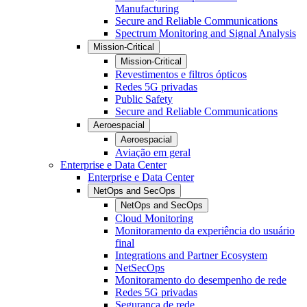
Manufacturing
Secure and Reliable Communications
Spectrum Monitoring and Signal Analysis
Mission-Critical
Mission-Critical
Revestimentos e filtros ópticos
Redes 5G privadas
Public Safety
Secure and Reliable Communications
Aeroespacial
Aeroespacial
Aviação em geral
Enterprise e Data Center
Enterprise e Data Center
NetOps and SecOps
NetOps and SecOps
Cloud Monitoring
Monitoramento da experiência do usuário
final
Integrations and Partner Ecosystem
NetSecOps
Monitoramento do desempenho de rede
Redes 5G privadas
Segurança de rede