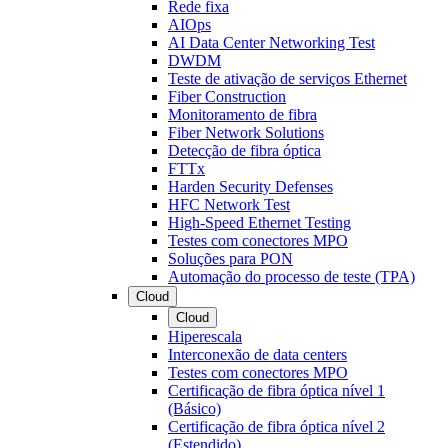
Rede fixa
AIOps
AI Data Center Networking Test
DWDM
Teste de ativação de serviços Ethernet
Fiber Construction
Monitoramento de fibra
Fiber Network Solutions
Detecção de fibra óptica
FTTx
Harden Security Defenses
HFC Network Test
High-Speed Ethernet Testing
Testes com conectores MPO
Soluções para PON
Automação do processo de teste (TPA)
Cloud
Cloud
Hiperescala
Interconexão de data centers
Testes com conectores MPO
Certificação de fibra óptica nível 1
(Básico)
Certificação de fibra óptica nível 2
(Estendido)