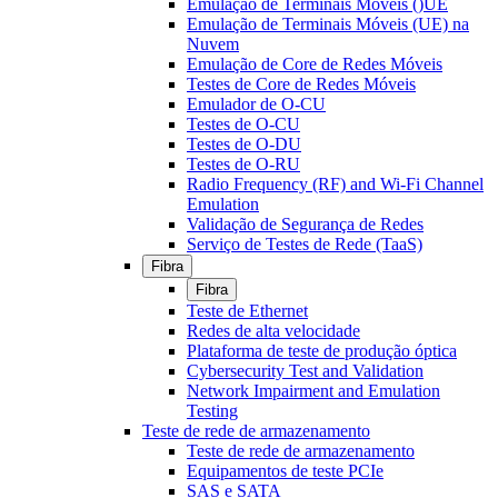
Emulação de Terminais Móveis ()UE
Emulação de Terminais Móveis (UE) na
Nuvem
Emulação de Core de Redes Móveis
Testes de Core de Redes Móveis
Emulador de O-CU
Testes de O-CU
Testes de O-DU
Testes de O-RU
Radio Frequency (RF) and Wi-Fi Channel
Emulation
Validação de Segurança de Redes
Serviço de Testes de Rede (TaaS)
Fibra
Fibra
Teste de Ethernet
Redes de alta velocidade
Plataforma de teste de produção óptica
Cybersecurity Test and Validation
Network Impairment and Emulation
Testing
Teste de rede de armazenamento
Teste de rede de armazenamento
Equipamentos de teste PCIe
SAS e SATA