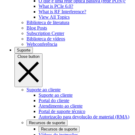
O que é uma rede óptica passiva (rede PON)?
What is PCIe 6.0?
What is RF Interference?
View All Topics
Biblioteca de literatura
Blog Posts
Subscription Center
Biblioteca de vídeos
Webconferência
Suporte
Close button
Suporte ao cliente
Suporte ao cliente
Portal do cliente
Atendimento ao cliente
Portal de suporte técnico
Autorização para devolução de material (RMA)
Recursos de suporte
Recursos de suporte
Vídeos de instruções