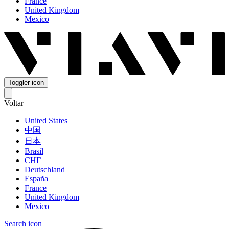
France
United Kingdom
Mexico
Toggler icon
Voltar
United States
中国
日本
Brasil
СНГ
Deutschland
España
France
United Kingdom
Mexico
Search icon