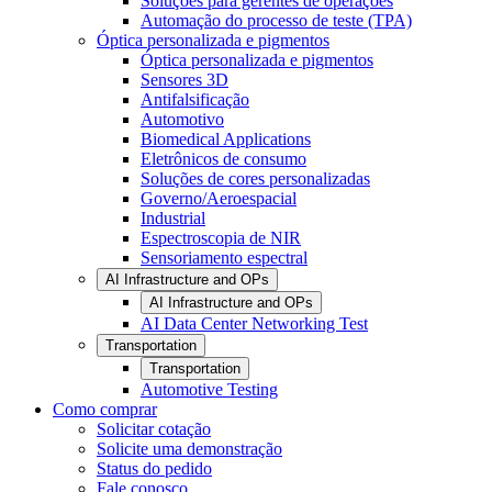
Soluções para gerentes de operações
Automação do processo de teste (TPA)
Óptica personalizada e pigmentos
Óptica personalizada e pigmentos
Sensores 3D
Antifalsificação
Automotivo
Biomedical Applications
Eletrônicos de consumo
Soluções de cores personalizadas
Governo/Aeroespacial
Industrial
Espectroscopia de NIR
Sensoriamento espectral
AI Infrastructure and OPs
AI Infrastructure and OPs
AI Data Center Networking Test
Transportation
Transportation
Automotive Testing
Como comprar
Solicitar cotação
Solicite uma demonstração
Status do pedido
Fale conosco