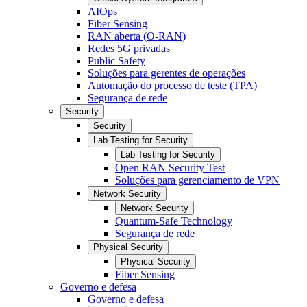
AIOps
Fiber Sensing
RAN aberta (O-RAN)
Redes 5G privadas
Public Safety
Soluções para gerentes de operações
Automação do processo de teste (TPA)
Segurança de rede
Security
Security
Lab Testing for Security
Lab Testing for Security
Open RAN Security Test
Soluções para gerenciamento de VPN
Network Security
Network Security
Quantum-Safe Technology
Segurança de rede
Physical Security
Physical Security
Fiber Sensing
Governo e defesa
Governo e defesa