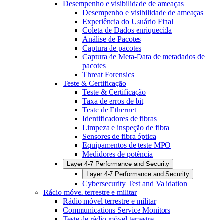
Desempenho e visibilidade de ameaças
Desempenho e visibilidade de ameaças
Experiência do Usuário Final
Coleta de Dados enriquecida
Análise de Pacotes
Captura de pacotes
Captura de Meta-Data de metadados de
pacotes
Threat Forensics
Teste & Certificação
Teste & Certificação
Taxa de erros de bit
Teste de Ethernet
Identificadores de fibras
Limpeza e inspeção de fibra
Sensores de fibra óptica
Equipamentos de teste MPO
Medidores de potência
Layer 4-7 Performance and Security
Layer 4-7 Performance and Security
Cybersecurity Test and Validation
Rádio móvel terrestre e militar
Rádio móvel terrestre e militar
Communications Service Monitors
Teste de rádio móvel terrestre