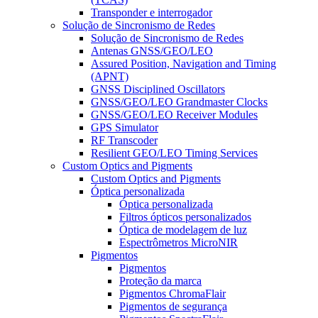
Transponder e interrogador
Solução de Sincronismo de Redes
Solução de Sincronismo de Redes
Antenas GNSS/GEO/LEO
Assured Position, Navigation and Timing
(APNT)
GNSS Disciplined Oscillators
GNSS/GEO/LEO Grandmaster Clocks
GNSS/GEO/LEO Receiver Modules
GPS Simulator
RF Transcoder
Resilient GEO/LEO Timing Services
Custom Optics and Pigments
Custom Optics and Pigments
Óptica personalizada
Óptica personalizada
Filtros ópticos personalizados
Óptica de modelagem de luz
Espectrômetros MicroNIR
Pigmentos
Pigmentos
Proteção da marca
Pigmentos ChromaFlair
Pigmentos de segurança