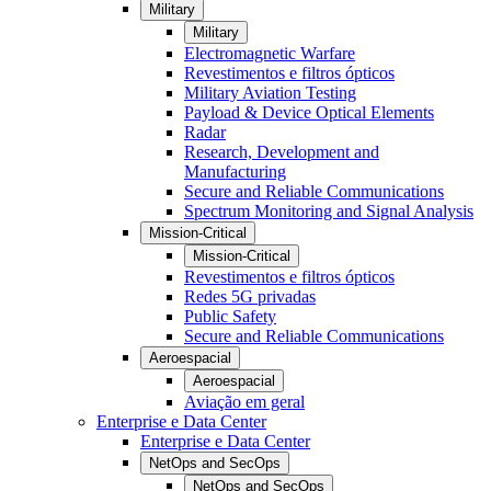
Military
Military
Electromagnetic Warfare
Revestimentos e filtros ópticos
Military Aviation Testing
Payload & Device Optical Elements
Radar
Research, Development and
Manufacturing
Secure and Reliable Communications
Spectrum Monitoring and Signal Analysis
Mission-Critical
Mission-Critical
Revestimentos e filtros ópticos
Redes 5G privadas
Public Safety
Secure and Reliable Communications
Aeroespacial
Aeroespacial
Aviação em geral
Enterprise e Data Center
Enterprise e Data Center
NetOps and SecOps
NetOps and SecOps