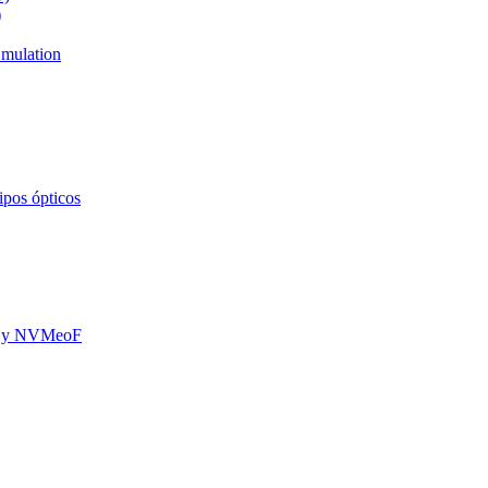
)
mulation
ipos ópticos
oE y NVMeoF