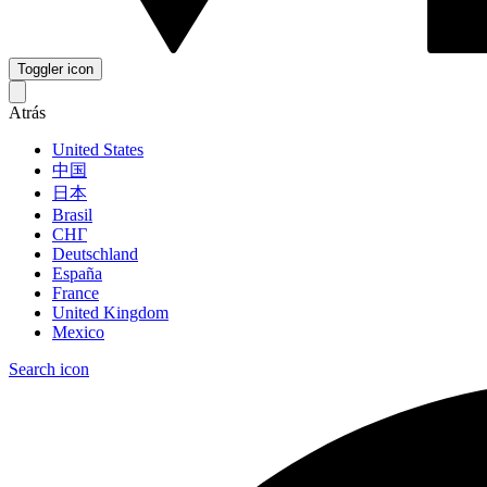
Toggler icon
Atrás
United States
中国
日本
Brasil
СНГ
Deutschland
España
France
United Kingdom
Mexico
Search icon