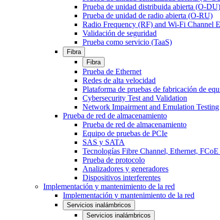
Prueba de unidad distribuida abierta (O-DU
Prueba de unidad de radio abierta (O-RU)
Radio Frequency (RF) and Wi-Fi Channel E
Validación de seguridad
Prueba como servicio (TaaS)
Fibra
Fibra
Prueba de Ethernet
Redes de alta velocidad
Plataforma de pruebas de fabricación de equ
Cybersecurity Test and Validation
Network Impairment and Emulation Testing
Prueba de red de almacenamiento
Prueba de red de almacenamiento
Equipo de pruebas de PCIe
SAS y SATA
Tecnologías Fibre Channel, Ethernet, FC
Prueba de protocolo
Analizadores y generadores
Dispositivos interferentes
Implementación y mantenimiento de la red
Implementación y mantenimiento de la red
Servicios inalámbricos
Servicios inalámbricos