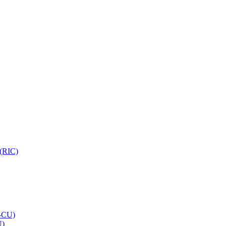
 (RIC)
O-CU)
U)