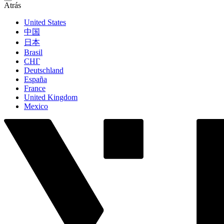
Atrás
United States
中国
日本
Brasil
СНГ
Deutschland
España
France
United Kingdom
Mexico