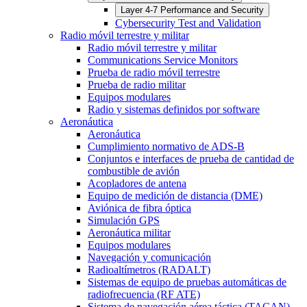
Layer 4-7 Performance and Security
Cybersecurity Test and Validation
Radio móvil terrestre y militar
Radio móvil terrestre y militar
Communications Service Monitors
Prueba de radio móvil terrestre
Prueba de radio militar
Equipos modulares
Radio y sistemas definidos por software
Aeronáutica
Aeronáutica
Cumplimiento normativo de ADS-B
Conjuntos e interfaces de prueba de cantidad de
combustible de avión
Acopladores de antena
Equipo de medición de distancia (DME)
Aviónica de fibra óptica
Simulación GPS
Aeronáutica militar
Equipos modulares
Navegación y comunicación
Radioaltímetros (RADALT)
Sistemas de equipo de pruebas automáticas de
radiofrecuencia (RF ATE)
Sistema de navegación aérea táctica (TACAN)