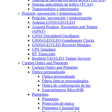
Sistema anticolisión de tráfico (TCAS)
Transpondedor e interrogador
Posición, navegación y temporización
Posición, navegación y temporización
Antenas GNSS/GEO/LEO
Assured Position, Navigation and Timing
(APNT)
GNSS Disciplined Oscillators
GNSS/GEO/LEO Grandmaster Clocks
GNSS/GEO/LEO Receiver Modules
GPS Simulator
RF Transcoder
Resilient GEO/LEO Timing Services
Custom Optics and Pigments
Custom Optics and Pigments
Óptica personalizada
Óptica personalizada
Filtros ópticos personalizados
Óptica de conformación de luz
Espectrómetros MicroNIR
Pigmentos
Pigmentos
Protección de marca
Pigmentos ChromaFlair