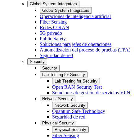
Global System Integrators
Global System Integrators
Operaciones de inteligencia artificial
Fiber Sensing
Redes O-RAN
5G privado
Public Safety
Soluciones para jefes de operaciones
Automatización del proceso de pruebas (TPA)
Seguridad de red
Security
Security
Lab Testing for Security
Lab Testing for Security
Open RAN Security Test
Soluciones de gestión de servicios VPN
Network Security
Network Security
Quantum-Safe Technology
Seguridad de red
Physical Security
Physical Security
Fiber Sensing