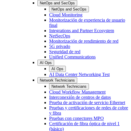
NetOps and SecOps
NetOps and SecOps
Cloud Monitoring
Monitorización de experiencia de usuario
final
Integrations and Partner Ecosystem
NetSecOps
Monitorización de rendimiento de red
5G privado
Seguridad de red
Unified Communications
AI Ops
AI Ops
AI Data Center Networking Test
Network Technicians
Network Technicians
Cloud Workflow Management
Interconexión de centros de datos
Prueba de activación de servicio Ethernet
Pruebas y certificaciones de redes de cobre
y fibra
Pruebas con conectores MPO
Certificación de fibra óptica de nivel 1
(básico)