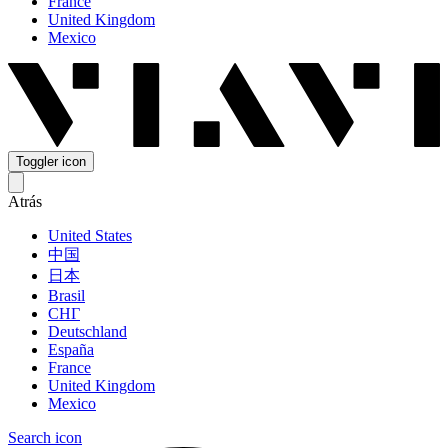
France
United Kingdom
Mexico
Toggler icon
Atrás
United States
中国
日本
Brasil
СНГ
Deutschland
España
France
United Kingdom
Mexico
Search icon