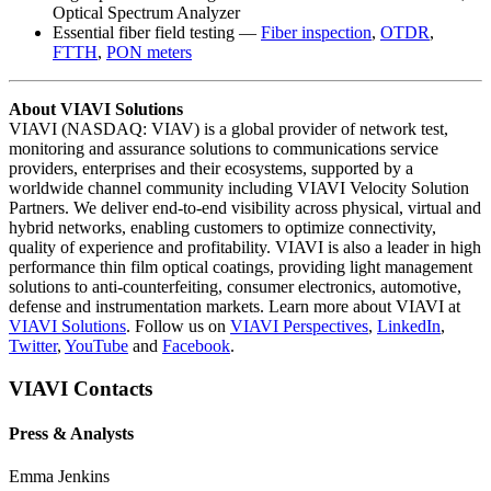
Optical Spectrum Analyzer
Essential fiber field testing —
Fiber inspection
,
OTDR
,
FTTH
,
PON meters
About VIAVI Solutions
VIAVI (NASDAQ: VIAV) is a global provider of network test,
monitoring and assurance solutions to communications service
providers, enterprises and their ecosystems, supported by a
worldwide channel community including VIAVI Velocity Solution
Partners. We deliver end-to-end visibility across physical, virtual and
hybrid networks, enabling customers to optimize connectivity,
quality of experience and profitability. VIAVI is also a leader in high
performance thin film optical coatings, providing light management
solutions to anti-counterfeiting, consumer electronics, automotive,
defense and instrumentation markets. Learn more about VIAVI at
VIAVI Solutions
. Follow us on
VIAVI Perspectives
,
LinkedIn
,
Twitter
,
YouTube
and
Facebook
.
VIAVI Contacts
Press & Analysts
Emma Jenkins