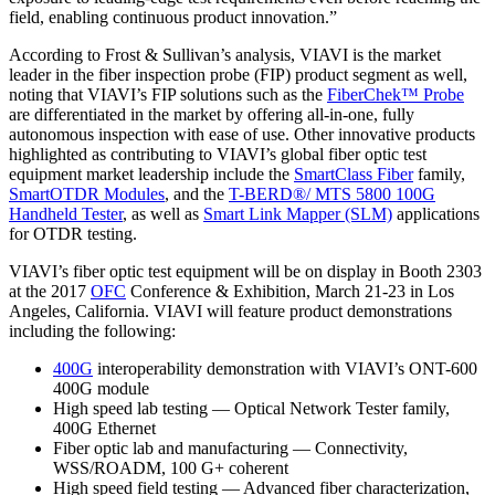
field, enabling continuous product innovation.”
According to Frost & Sullivan’s analysis, VIAVI is the market
leader in the fiber inspection probe (FIP) product segment as well,
noting that VIAVI’s FIP solutions such as the
FiberChek™ Probe
are differentiated in the market by offering all-in-one, fully
autonomous inspection with ease of use. Other innovative products
highlighted as contributing to VIAVI’s global fiber optic test
equipment market leadership include the
SmartClass Fiber
family,
SmartOTDR Modules
, and the
T-BERD®/ MTS 5800 100G
Handheld Tester
, as well as
Smart Link Mapper (SLM)
applications
for OTDR testing.
VIAVI’s fiber optic test equipment will be on display in Booth 2303
at the 2017
OFC
Conference & Exhibition, March 21-23 in Los
Angeles, California. VIAVI will feature product demonstrations
including the following:
400G
interoperability demonstration with VIAVI’s ONT-600
400G module
High speed lab testing — Optical Network Tester family,
400G Ethernet
Fiber optic lab and manufacturing — Connectivity,
WSS/ROADM, 100 G+ coherent
High speed field testing — Advanced fiber characterization,