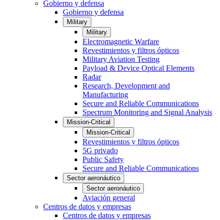
Gobierno y defensa
Gobierno y defensa
Military
Military
Electromagnetic Warfare
Revestimientos y filtros ópticos
Military Aviation Testing
Payload & Device Optical Elements
Radar
Research, Development and
Manufacturing
Secure and Reliable Communications
Spectrum Monitoring and Signal Analysis
Mission-Critical
Mission-Critical
Revestimientos y filtros ópticos
5G privado
Public Safety
Secure and Reliable Communications
Sector aeronáutico
Sector aeronáutico
Aviación general
Centros de datos y empresas
Centros de datos y empresas