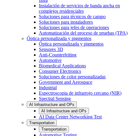
fibra
Instalación de servicios de banda ancha en
complejos residenciales
Soluciones para técnicos de campo
Soluciones para instaladores
Soluciones para jefes de operaciones
Automatización del proceso de pruebas (TPA)
Óptica personalizada y pigmentos
Óptica personalizada y pigmentos
Sensores 3D
Anti-Counterfeiting
Automotive
Biomedical Applications
Consumer Electronics
Soluciones de color personalizadas
Government and Aerospace
Industrial
Espectroscopia de infrarrojo cercano (NIR)
Spectral Sensing
AI Infrastructure and OPs
AI Infrastructure and OPs
AI Data Center Networking Test
Transportation
Transportation
Automotive Testing