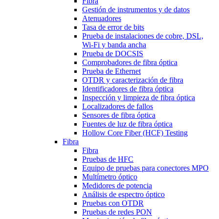
Fibra
Gestión de instrumentos y de datos
Atenuadores
Tasa de error de bits
Prueba de instalaciones de cobre, DSL,
Wi-Fi y banda ancha
Prueba de DOCSIS
Comprobadores de fibra óptica
Prueba de Ethernet
OTDR y caracterización de fibra
Identificadores de fibra óptica
Inspección y limpieza de fibra óptica
Localizadores de fallos
Sensores de fibra óptica
Fuentes de luz de fibra óptica
Hollow Core Fiber (HCF) Testing
Fibra
Fibra
Pruebas de HFC
Equipo de pruebas para conectores MPO
Multímetro óptico
Medidores de potencia
Análisis de espectro óptico
Pruebas con OTDR
Pruebas de redes PON