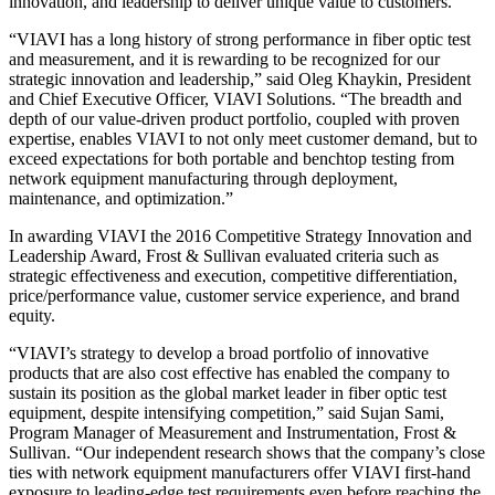
innovation, and leadership to deliver unique value to customers.
“VIAVI has a long history of strong performance in fiber optic test
and measurement, and it is rewarding to be recognized for our
strategic innovation and leadership,” said Oleg Khaykin, President
and Chief Executive Officer, VIAVI Solutions. “The breadth and
depth of our value-driven product portfolio, coupled with proven
expertise, enables VIAVI to not only meet customer demand, but to
exceed expectations for both portable and benchtop testing from
network equipment manufacturing through deployment,
maintenance, and optimization.”
In awarding VIAVI the 2016 Competitive Strategy Innovation and
Leadership Award, Frost & Sullivan evaluated criteria such as
strategic effectiveness and execution, competitive differentiation,
price/performance value, customer service experience, and brand
equity.
“VIAVI’s strategy to develop a broad portfolio of innovative
products that are also cost effective has enabled the company to
sustain its position as the global market leader in fiber optic test
equipment, despite intensifying competition,” said Sujan Sami,
Program Manager of Measurement and Instrumentation, Frost &
Sullivan. “Our independent research shows that the company’s close
ties with network equipment manufacturers offer VIAVI first-hand
exposure to leading-edge test requirements even before reaching the