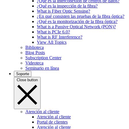
¿Qué es la interconexión de centros de datos?
¿Qué es la inspección de la fibra?
What is Fiber Optic Sensing?
¿En qué consisten las pruebas de la fibra óptica?
¿Qué es la monitorización de la fibra óptica?
What is a Passive Optical Network (PON)?
What is PCIe 6.0?
What is RF Interference?
View All Topics
Biblioteca
Blog Posts
Subscription Center
Videoteca
Seminario en línea
Soporte
Close button
Atención al cliente
Atención al cliente
Portal de clientes
Atención al cliente