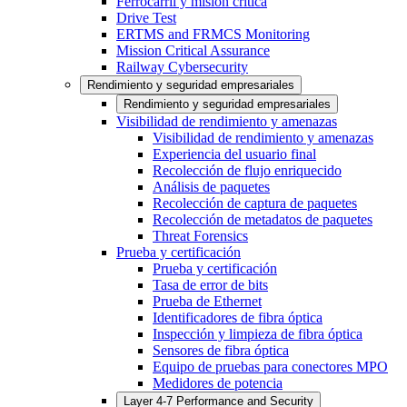
Ferrocarril y misión crítica
Drive Test
ERTMS and FRMCS Monitoring
Mission Critical Assurance
Railway Cybersecurity
Rendimiento y seguridad empresariales
Rendimiento y seguridad empresariales
Visibilidad de rendimiento y amenazas
Visibilidad de rendimiento y amenazas
Experiencia del usuario final
Recolección de flujo enriquecido
Análisis de paquetes
Recolección de captura de paquetes
Recolección de metadatos de paquetes
Threat Forensics
Prueba y certificación
Prueba y certificación
Tasa de error de bits
Prueba de Ethernet
Identificadores de fibra óptica
Inspección y limpieza de fibra óptica
Sensores de fibra óptica
Equipo de pruebas para conectores MPO
Medidores de potencia
Layer 4-7 Performance and Security