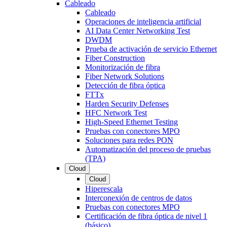
Cableado
Cableado
Operaciones de inteligencia artificial
AI Data Center Networking Test
DWDM
Prueba de activación de servicio Ethernet
Fiber Construction
Monitorización de fibra
Fiber Network Solutions
Detección de fibra óptica
FTTx
Harden Security Defenses
HFC Network Test
High-Speed Ethernet Testing
Pruebas con conectores MPO
Soluciones para redes PON
Automatización del proceso de pruebas
(TPA)
Cloud
Cloud
Hiperescala
Interconexión de centros de datos
Pruebas con conectores MPO
Certificación de fibra óptica de nivel 1
(básico)