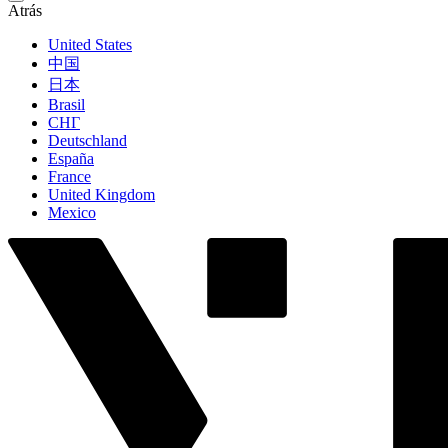
Atrás
United States
中国
日本
Brasil
СНГ
Deutschland
España
France
United Kingdom
Mexico