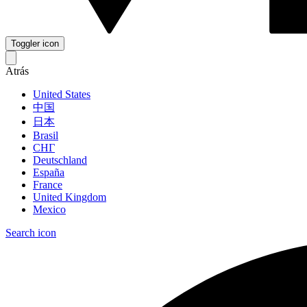
Toggler icon
Atrás
United States
中国
日本
Brasil
СНГ
Deutschland
España
France
United Kingdom
Mexico
Search icon