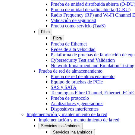
Prueba de unidad distribuida abierta (O-DU
Prueba de unidad de radio abierta (O-RU)
Radio Frequency (RF) and Wi-Fi Channel E
Validación de seguridad
Prueba como servicio (TaaS)
Fibra
Fibra
Prueba de Ethernet
Redes de alta velocidad
Plataforma de pruebas de fabricación de equ
Cybersecurity Test and Validation
Network Impairment and Emulation Testing
Prueba de red de almacenamiento
Prueba de red de almacenamiento
Equipo de pruebas de PCIe
SAS y SATA
Tecnologías Fibre Channel, Ethernet, FC
Prueba de protocolo
Analizadores y generadores
Dispositivos interferentes
Implementación y mantenimiento de la red
Implementación y mantenimiento de la red
Servicios inalámbricos
Servicios inalámbricos