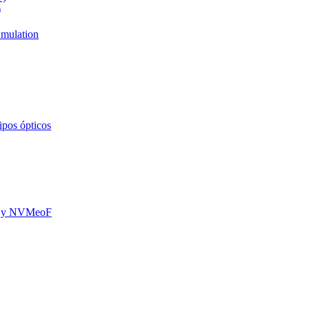
)
mulation
ipos ópticos
oE y NVMeoF