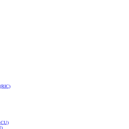
 (RIC)
O-CU)
U)