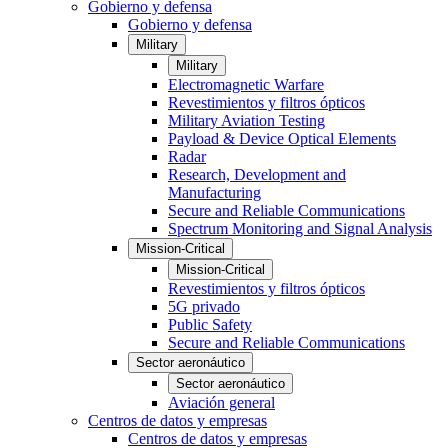
Gobierno y defensa
Gobierno y defensa
Military
Military
Electromagnetic Warfare
Revestimientos y filtros ópticos
Military Aviation Testing
Payload & Device Optical Elements
Radar
Research, Development and
Manufacturing
Secure and Reliable Communications
Spectrum Monitoring and Signal Analysis
Mission-Critical
Mission-Critical
Revestimientos y filtros ópticos
5G privado
Public Safety
Secure and Reliable Communications
Sector aeronáutico
Sector aeronáutico
Aviación general
Centros de datos y empresas
Centros de datos y empresas