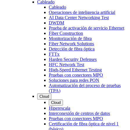
Cableado
Cableado
Operaciones de inteligencia artificial
AI Data Center Networking Test
DWDM
Prueba de activación de servicio Ethernet
Fiber Construction
Monitorización de fibra
Fiber Network Solutions
Detección de fibra óptica
FTTx
Harden Security Defenses
HFC Network Test
High-Speed Ethernet Testing
Pruebas con conectores MPO
Soluciones para redes PON
Automatización del proceso de pruebas
(TPA)
Cloud
Cloud
Hiperescala
Interconexión de centros de datos
Pruebas con conectores MPO
Certificación de fibra óptica de nivel 1
(básico)