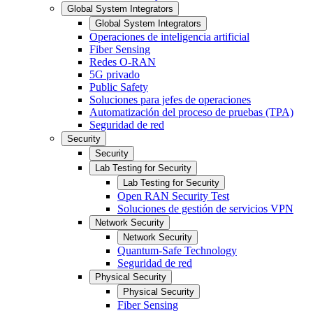
Global System Integrators
Global System Integrators
Operaciones de inteligencia artificial
Fiber Sensing
Redes O-RAN
5G privado
Public Safety
Soluciones para jefes de operaciones
Automatización del proceso de pruebas (TPA)
Seguridad de red
Security
Security
Lab Testing for Security
Lab Testing for Security
Open RAN Security Test
Soluciones de gestión de servicios VPN
Network Security
Network Security
Quantum-Safe Technology
Seguridad de red
Physical Security
Physical Security
Fiber Sensing