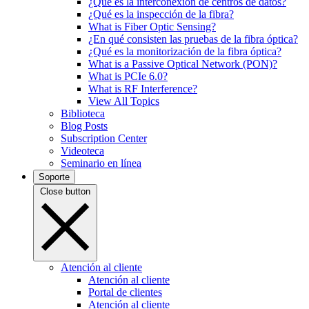
¿Qué es la interconexión de centros de datos?
¿Qué es la inspección de la fibra?
What is Fiber Optic Sensing?
¿En qué consisten las pruebas de la fibra óptica?
¿Qué es la monitorización de la fibra óptica?
What is a Passive Optical Network (PON)?
What is PCIe 6.0?
What is RF Interference?
View All Topics
Biblioteca
Blog Posts
Subscription Center
Videoteca
Seminario en línea
Soporte
Close button
Atención al cliente
Atención al cliente
Portal de clientes
Atención al cliente