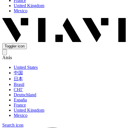
France
United Kingdom
Mexico
Toggler icon
Atrás
United States
中国
日本
Brasil
СНГ
Deutschland
España
France
United Kingdom
Mexico
Search icon