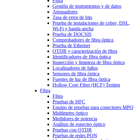
Fibra
Gestión de instrumentos y de datos
Atenuadores
Tasa de error de bits
Prueba de instalaciones de cobre, DSL,
Wi-Fi y banda ancha
Prueba de DOCSIS
Comprobadores de fibra óptica
Prueba de Ethernet
OTDR y caracterización de fibra
Identificadores de fibra óptica
Inspección y limpieza de fibra óptica
Localizadores de fallos
Sensores de fibra óptica
Fuentes de luz de fibra óptica
Hollow Core Fiber (HCF) Testing
Fibra
Fibra
Pruebas de HFC
Equipo de pruebas para conectores MPO
Multímetro óptico
Medidores de potencia
Análisis de espectro óptico
Pruebas con OTDR
Pruebas de redes PON