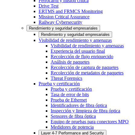
Ferrocarril y misión crítica
Drive Test
ERTMS and FRMCS Monitoring
Mission Critical Assurance
Railway Cybersecurity
Rendimiento y seguridad empresariales
Rendimiento y seguridad empresariales
Visibilidad de rendimiento y amenazas
Visibilidad de rendimiento y amenazas
Experiencia del usuario final
Recolección de flujo enriquecido
Análisis de paquetes
Recolección de captura de paquetes
Recolección de metadatos de paquetes
Threat Forensics
Prueba y certificación
Prueba y certificación
Tasa de error de bits
Prueba de Ethernet
Identificadores de fibra óptica
Inspección y limpieza de fibra óptica
Sensores de fibra óptica
Equipo de pruebas para conectores MPO
Medidores de potencia
Layer 4-7 Performance and Security