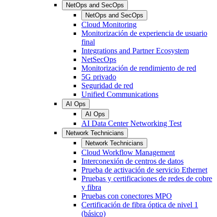
NetOps and SecOps
NetOps and SecOps
Cloud Monitoring
Monitorización de experiencia de usuario
final
Integrations and Partner Ecosystem
NetSecOps
Monitorización de rendimiento de red
5G privado
Seguridad de red
Unified Communications
AI Ops
AI Ops
AI Data Center Networking Test
Network Technicians
Network Technicians
Cloud Workflow Management
Interconexión de centros de datos
Prueba de activación de servicio Ethernet
Pruebas y certificaciones de redes de cobre
y fibra
Pruebas con conectores MPO
Certificación de fibra óptica de nivel 1
(básico)