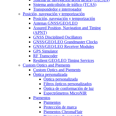
Sistema anticolisión de tráfico (TCAS)
Transpondedor e interrogador
Posición, navegación y temporización
Posición, navegación y temporización
Antenas GNSS/GEO/LEO
Assured Position, Navigation and Timing
(APNT)
GNSS Disciplined Oscillators
GNSS/GEO/LEO Grandmaster Clocks
GNSS/GEO/LEO Receiver Modules
GPS Simulator
RF Transcoder
Resilient GEO/LEO Timing Services
Custom Optics and Pigments
Custom Optics and Pigments
Óptica personalizada
Óptica personalizada
Filtros ópticos personalizados
Óptica de conformación de luz
Espectrómetros MicroNIR
Pigmentos
Pigmentos
Protección de marca
Pigmentos ChromaFlair