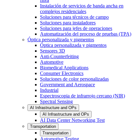
fibra
Instalación de servicios de banda ancha en
complejos residenciales
Soluciones para técnicos de campo
Soluciones para instaladores
Soluciones para jefes de operaciones
Automatización del proceso de pruebas (TPA)
Óptica personalizada y pigmentos
Óptica personalizada y pigmentos
Sensores 3D
Anti-Counterfeiting
Automotive
Biomedical Applications
Consumer Electronics
Soluciones de color personalizadas
Government and Aerospace
Industrial
Espectroscopia de infrarrojo cercano (NIR)
Spectral Sensing
AI Infrastructure and OPs
AI Infrastructure and OPs
AI Data Center Networking Test
Transportation
Transportation
Automotive Testing