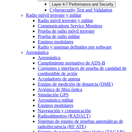
Layer 4-7 Performance and Security
Cybersecurity Test and Validation
Radio móvil terrestre y militar
Radio móvil terrestre y militar
Communications Service Monitors
Prueba de radio móvil terrestre
Prueba de radio militar
Equipos modulares
Radio y sistemas definidos por software
Aeronáutica
Aeronáutica
Cumplimiento normativo de ADS-B
Conjuntos e interfaces de prueba de cantidad de
combustible de avión
Acopladores de antena
Equipo de medición de distancia (DME)
Aviónica de fibra óptica
Simulación GPS
Aeronáutica militar
Equipos modulares
Navegación y comunicación
Radioaltímetros (RADALT)
Sistemas de equipo de pruebas automáticas de
radiofrecuencia (RF ATE)
Sistema de navegación aérea táctica (TACAN)