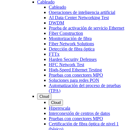
Cableado
Cableado
Operaciones de inteligencia artificial
AI Data Center Networking Test
DWDM
Prueba de activación de servicio Ethernet
Fiber Construction
Monitorización de fibra
Fiber Network Solutions
Detección de fibra óptica
FTTx
Harden Security Defenses
HFC Network Test
High-Speed Ethernet Testing
Pruebas con conectores MPO
Soluciones para redes PON
Automatización del proceso de pruebas
(TPA)
Cloud
Cloud
Hiperescala
Interconexión de centros de datos
Pruebas con conectores MPO
Certificación de fibra óptica de nivel 1
(básico)