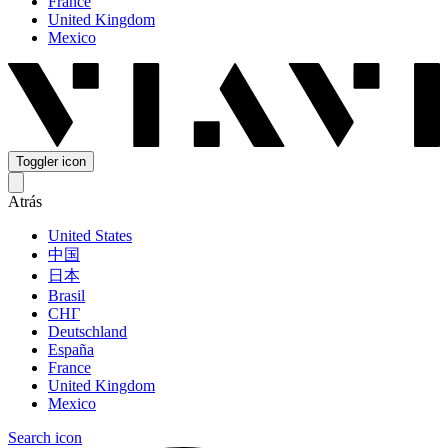
France
United Kingdom
Mexico
Toggler icon
Atrás
United States
中国
日本
Brasil
СНГ
Deutschland
España
France
United Kingdom
Mexico
Search icon