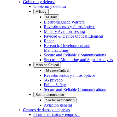
Gobierno y defensa
Gobierno y defensa
Military
Military
Electromagnetic Warfare
Revestimientos y filtros ópticos
Military Aviation Testing
Payload & Device Optical Elements
Radar
Research, Development and
Manufacturing
Secure and Reliable Communications
Spectrum Monitoring and Signal Analysis
Mission-Critical
Mission-Critical
Revestimientos y filtros ópticos
5G privado
Public Safety
Secure and Reliable Communications
Sector aeronáutico
Sector aeronáutico
Aviación general
Centros de datos y empresas
Centros de datos y empresas