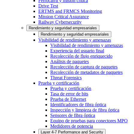
Ferrocarril y misión crítica
Drive Test
ERTMS and FRMCS Monitoring
Mission Critical Assurance
Railway Cybersecurity
Rendimiento y seguridad empresariales
Rendimiento y seguridad empresariales
Visibilidad de rendimiento y amenazas
Visibilidad de rendimiento y amenazas
Experiencia del usuario final
Recolección de flujo enriquecido
Análisis de paquetes
Recolección de captura de paquetes
Recolección de metadatos de paquetes
Threat Forensics
Prueba y certificación
Prueba y certificación
Tasa de error de bits
Prueba de Ethernet
Identificadores de fibra óptica
Inspección y limpieza de fibra óptica
Sensores de fibra óptica
Equipo de pruebas para conectores MPO
Medidores de potencia
Layer 4-7 Performance and Security