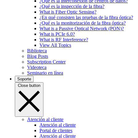
¿Qué es la interconexión de centros de datos?
¿Qué es la inspección de la fibra?
What is Fiber Optic Sensing?
¿En qué consisten las pruebas de la fibra óptica?
¿Qué es la monitorización de la fibra óptica?
What is a Passive Optical Network (PON)?
What is PCIe 6.0?
What is RF Interference?
View All Topics
Biblioteca
Blog Posts
Subscription Center
Videoteca
Seminario en línea
Soporte
Close button
Atención al cliente
Atención al cliente
Portal de clientes
Atención al cliente