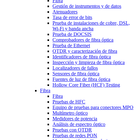
Fibra
Gestión de instrumentos y de datos
Atenuadores
Tasa de error de bits
Prueba de instalaciones de cobre, DSL,
Wi-Fi y banda ancha
Prueba de DOCSIS
Comprobadores de fibra óptica
Prueba de Ethernet
OTDR y caracterización de fibra
Identificadores de fibra óptica
Inspección y limpieza de fibra óptica
Localizadores de fallos
Sensores de fibra óptica
Fuentes de luz de fibra óptica
Hollow Core Fiber (HCF) Testing
Fibra
Fibra
Pruebas de HFC
Equipo de pruebas para conectores MPO
Multímetro óptico
Medidores de potencia
Análisis de espectro óptico
Pruebas con OTDR
Pruebas de redes PON