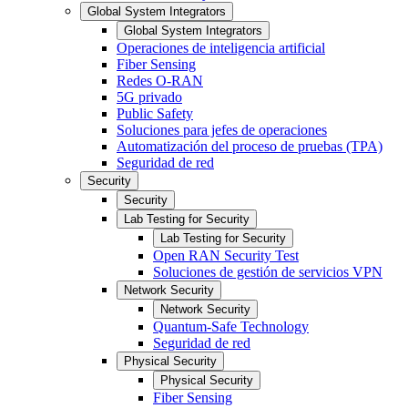
Global System Integrators
Global System Integrators
Operaciones de inteligencia artificial
Fiber Sensing
Redes O-RAN
5G privado
Public Safety
Soluciones para jefes de operaciones
Automatización del proceso de pruebas (TPA)
Seguridad de red
Security
Security
Lab Testing for Security
Lab Testing for Security
Open RAN Security Test
Soluciones de gestión de servicios VPN
Network Security
Network Security
Quantum-Safe Technology
Seguridad de red
Physical Security
Physical Security
Fiber Sensing