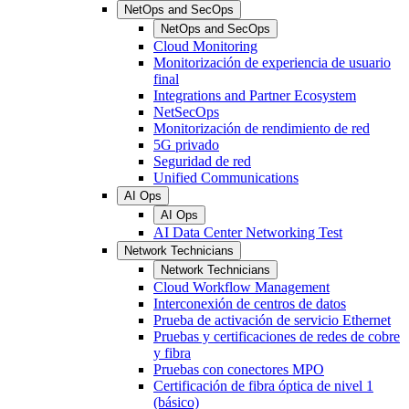
NetOps and SecOps
NetOps and SecOps
Cloud Monitoring
Monitorización de experiencia de usuario
final
Integrations and Partner Ecosystem
NetSecOps
Monitorización de rendimiento de red
5G privado
Seguridad de red
Unified Communications
AI Ops
AI Ops
AI Data Center Networking Test
Network Technicians
Network Technicians
Cloud Workflow Management
Interconexión de centros de datos
Prueba de activación de servicio Ethernet
Pruebas y certificaciones de redes de cobre
y fibra
Pruebas con conectores MPO
Certificación de fibra óptica de nivel 1
(básico)