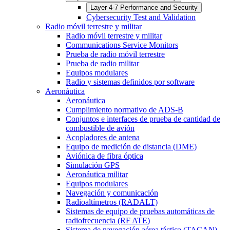
Layer 4-7 Performance and Security
Cybersecurity Test and Validation
Radio móvil terrestre y militar
Radio móvil terrestre y militar
Communications Service Monitors
Prueba de radio móvil terrestre
Prueba de radio militar
Equipos modulares
Radio y sistemas definidos por software
Aeronáutica
Aeronáutica
Cumplimiento normativo de ADS-B
Conjuntos e interfaces de prueba de cantidad de
combustible de avión
Acopladores de antena
Equipo de medición de distancia (DME)
Aviónica de fibra óptica
Simulación GPS
Aeronáutica militar
Equipos modulares
Navegación y comunicación
Radioaltímetros (RADALT)
Sistemas de equipo de pruebas automáticas de
radiofrecuencia (RF ATE)
Sistema de navegación aérea táctica (TACAN)