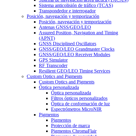
Sistema anticolisión de tráfico (TCAS)
Transpondedor e interrogador
Posición, navegación y temporización
Posición, navegación y temporización
Antenas GNSS/GEO/LEO
Assured Position, Navigation and Timing
(APNT)
GNSS Disciplined Oscillators
GNSS/GEO/LEO Grandmaster Clocks
GNSS/GEO/LEO Receiver Modules
GPS Simulator
RF Transcoder
Resilient GEO/LEO Timing Services
Custom Optics and Pigments
Custom Optics and Pigments
Óptica personalizada
Óptica personalizada
Filtros ópticos personalizados
Óptica de conformación de luz
Espectrómetros MicroNIR
Pigmentos
Pigmentos
Protección de marca
Pigmentos ChromaFlair