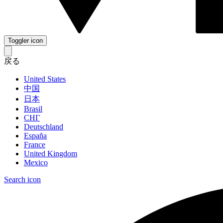
Toggler icon
戻る
United States
中国
日本
Brasil
СНГ
Deutschland
España
France
United Kingdom
Mexico
Search icon