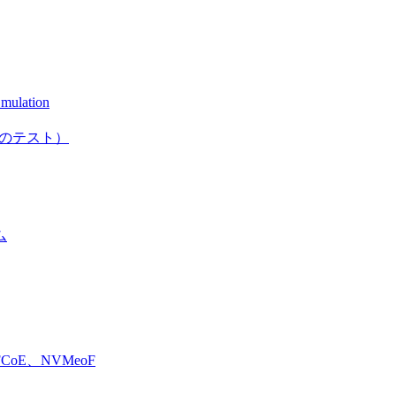
mulation
としてのテスト）
ム
E、NVMeoF