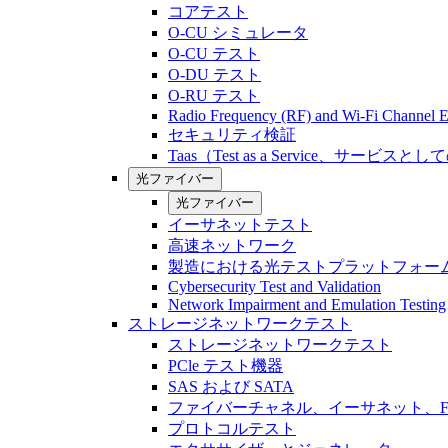
コアテスト
O-CU シミュレータ
O-CU テスト
O-DU テスト
O-RU テスト
Radio Frequency (RF) and Wi-Fi Channel E
セキュリティ検証
Taas（Test as a Service、サービス
光ファイバー
光ファイバー
イーサネットテスト
高速ネットワーク
製造における光テストプラットフォー
Cybersecurity Test and Validation
Network Impairment and Emulation Testing
ストレージネットワークテスト
ストレージネットワークテスト
PCle テスト機器
SAS および SATA
ファイバーチャネル、イーサネット、FCo
プロトコルテスト