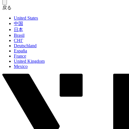
戻る
United States
中国
日本
Brasil
СНГ
Deutschland
España
France
United Kingdom
Mexico