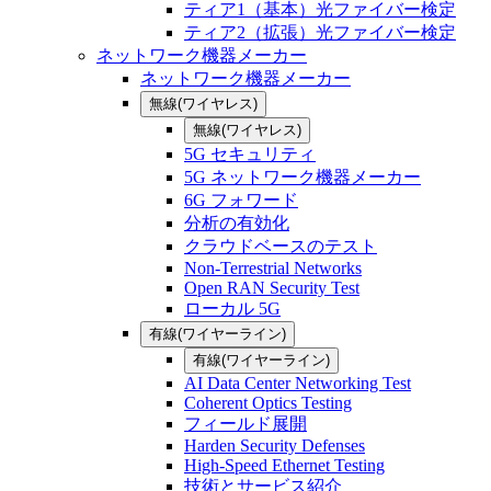
ティア1（基本）光ファイバー検定
ティア2（拡張）光ファイバー検定
ネットワーク機器メーカー
ネットワーク機器メーカー
無線(ワイヤレス)
無線(ワイヤレス)
5G セキュリティ
5G ネットワーク機器メーカー
6G フォワード
分析の有効化
クラウドベースのテスト
Non-Terrestrial Networks
Open RAN Security Test
ローカル 5G
有線(ワイヤーライン)
有線(ワイヤーライン)
AI Data Center Networking Test
Coherent Optics Testing
フィールド展開
Harden Security Defenses
High-Speed Ethernet Testing
技術とサービス紹介