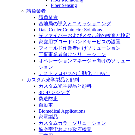
Fiber Sensing
請負業者
請負業者
基地局の導入とコミッショニング
Data Center Contractor Solutions
光ファイバーおよびメタル線の検査と検定
家庭用ブロードバンドサービスの設置
フィールド作業者向けソリューション
工事事業者向けソリューション
オペレーションマネージャ向けのソリュー
ション
テストプロセスの自動化（TPA）
カスタム光学製品と顔料
カスタム光学製品と顔料
3D センシング
偽造防止
自動車
Biomedical Applications
家電製品
カスタムカラーソリューション
航空宇宙および政府機関