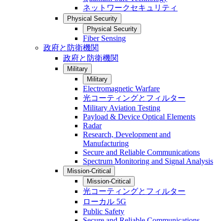
ネットワークセキュリティ
Physical Security
Physical Security
Fiber Sensing
政府と防衛機関
政府と防衛機関
Military
Military
Electromagnetic Warfare
光コーティングとフィルター
Military Aviation Testing
Payload & Device Optical Elements
Radar
Research, Development and
Manufacturing
Secure and Reliable Communications
Spectrum Monitoring and Signal Analysis
Mission-Critical
Mission-Critical
光コーティングとフィルター
ローカル 5G
Public Safety
Secure and Reliable Communications