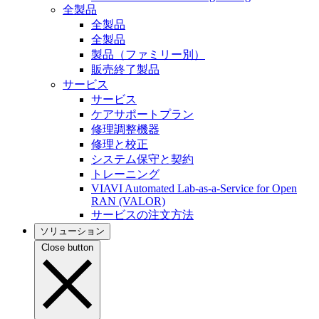
全製品
全製品
全製品
製品（ファミリー別）
販売終了製品
サービス
サービス
ケアサポートプラン
修理調整機器
修理と校正
システム保守と契約
トレーニング
VIAVI Automated Lab-as-a-Service for Open
RAN (VALOR)
サービスの注文方法
ソリューション
Close button