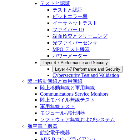
テストと認証
テストと認証
ビットエラー率
イーサネットテスト
ファイバー ID
端面検査とクリーニング
光ファイバーセンサ
MPO テスト機器
パワーメーター
Layer 4-7 Performance and Security
Layer 4-7 Performance and Security
Cybersecurity Test and Validation
陸上移動無線と軍用無線
陸上移動無線と軍用無線
Communications Service Monitors
陸上モバイル無線テスト
軍用無線テスト
モジュール型計測器
ソフトウェア無線およびシステム
航空電子機器
航空電子機器
ADS-B コンプライアンス