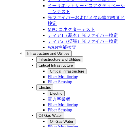
イーサネットサービスアクティベーシ
ョンテスト
光ファイバーおよびメタル線の検査と
検定
MPO コネクターテスト
ティア1（基本）光ファイバー検定
ティア2（拡張）光ファイバー検定
WAN性能検査
Infrastructure and Utilities
Infrastructure and Utilities
Critical Infrastructure
Critical Infrastructure
Fiber Monitoring
Fiber Sensing
Electric
Electric
電力事業者
Fiber Monitoring
Fiber Sensing
Oil-Gas-Water
Oil-Gas-Water
Fiber Monitoring