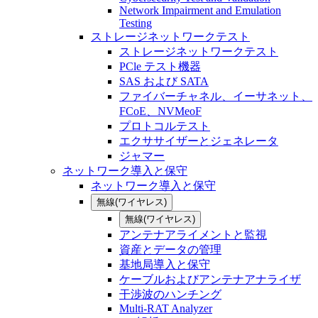
Network Impairment and Emulation
Testing
ストレージネットワークテスト
ストレージネットワークテスト
PCle テスト機器
SAS および SATA
ファイバーチャネル、イーサネット、
FCoE、NVMeoF
プロトコルテスト
エクササイザーとジェネレータ
ジャマー
ネットワーク導入と保守
ネットワーク導入と保守
無線(ワイヤレス)
無線(ワイヤレス)
アンテナアライメントと監視
資産とデータの管理
基地局導入と保守
ケーブルおよびアンテナアナライザ
干渉波のハンチング
Multi-RAT Analyzer