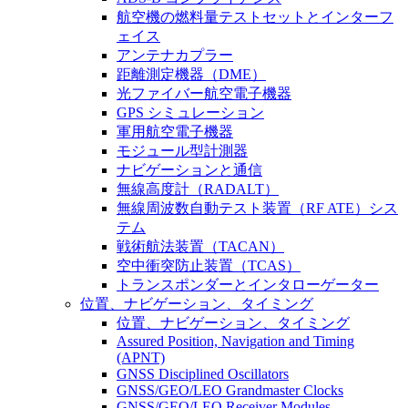
航空機の燃料量テストセットとインターフ
ェイス
アンテナカプラー
距離測定機器（DME）
光ファイバー航空電子機器
GPS シミュレーション
軍用航空電子機器
モジュール型計測器
ナビゲーションと通信
無線高度計（RADALT）
無線周波数自動テスト装置（RF ATE）シス
テム
戦術航法装置（TACAN）
空中衝突防止装置（TCAS）
トランスポンダーとインタローゲーター
位置、ナビゲーション、タイミング
位置、ナビゲーション、タイミング
Assured Position, Navigation and Timing
(APNT)
GNSS Disciplined Oscillators
GNSS/GEO/LEO Grandmaster Clocks
GNSS/GEO/LEO Receiver Modules