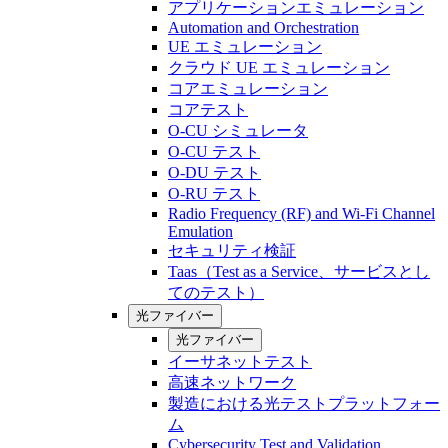
アプリケーションエミュレーション
Automation and Orchestration
UE エミュレーション
クラウド UE エミュレーション
コアエミュレーション
コアテスト
O-CU シミュレータ
O-CU テスト
O-DU テスト
O-RU テスト
Radio Frequency (RF) and Wi-Fi Channel
Emulation
セキュリティ検証
Taas（Test as a Service、サービスとし
てのテスト）
光ファイバー
光ファイバー
イーサネットテスト
高速ネットワーク
製造における光テストプラットフォー
ム
Cybersecurity Test and Validation