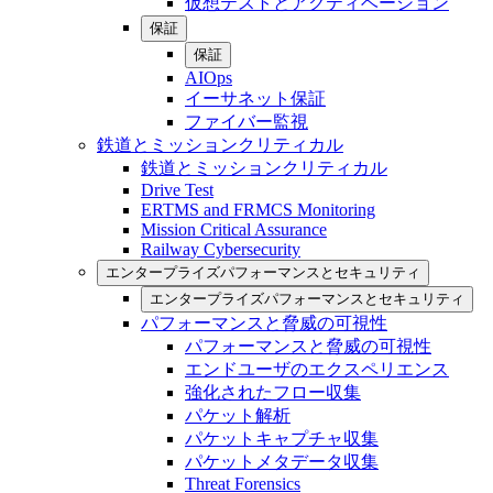
仮想テストとアクティベーション
保証
保証
AIOps
イーサネット保証
ファイバー監視
鉄道とミッションクリティカル
鉄道とミッションクリティカル
Drive Test
ERTMS and FRMCS Monitoring
Mission Critical Assurance
Railway Cybersecurity
エンタープライズパフォーマンスとセキュリティ
エンタープライズパフォーマンスとセキュリティ
パフォーマンスと脅威の可視性
パフォーマンスと脅威の可視性
エンドユーザのエクスペリエンス
強化されたフロー収集
パケット解析
パケットキャプチャ収集
パケットメタデータ収集
Threat Forensics