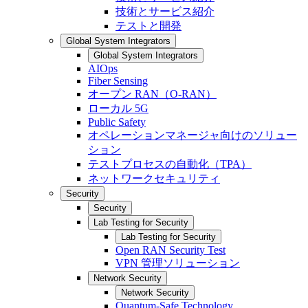
技術とサービス紹介
テストと開発
Global System Integrators
Global System Integrators
AIOps
Fiber Sensing
オープン RAN（O-RAN）
ローカル 5G
Public Safety
オペレーションマネージャ向けのソリュー
ション
テストプロセスの自動化（TPA）
ネットワークセキュリティ
Security
Security
Lab Testing for Security
Lab Testing for Security
Open RAN Security Test
VPN 管理ソリューション
Network Security
Network Security
Quantum-Safe Technology