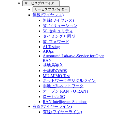
サービスプロバイダー
サービスプロバイダー
無線(ワイヤレス)
無線(ワイヤレス)
5G ソリューション
5G セキュリティ
タイミングと同期
6G フォワード
AI Testing
AIOps
Automated Lab-as-a-Service for Open
RAN
基地局導入
干渉波の探索
MU-MIMO Test
ネットワークデジタルツイン
非地上系ネットワーク
オープン RAN（O-RAN）
ローカル 5G
RAN Intelligence Solutions
有線(ワイヤーライン)
有線(ワイヤーライン)