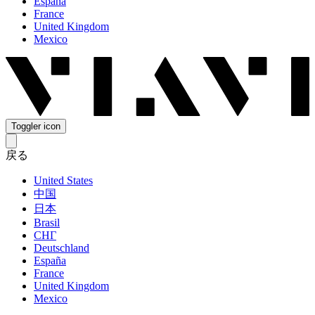
España
France
United Kingdom
Mexico
Toggler icon
戻る
United States
中国
日本
Brasil
СНГ
Deutschland
España
France
United Kingdom
Mexico