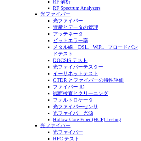
RF 解析
RF Spectrum Analyzers
光ファイバー
光ファイバー
資産とデータの管理
アッテネータ
ビットエラー率
メタル線、DSL、WiFi、ブロードバン
ドテスト
DOCSIS テスト
光ファイバーテスター
イーサネットテスト
OTDR とファイバーの特性評価
ファイバー ID
端面検査とクリーニング
フォルトロケータ
光ファイバーセンサ
光ファイバー光源
Hollow Core Fiber (HCF) Testing
光ファイバー
光ファイバー
HFC テスト