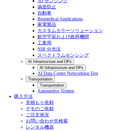
3D センシング
偽造防止
自動車
Biomedical Applications
家電製品
カスタムカラーソリューション
航空宇宙および政府機関
工業用
NIR 分光法
スペクトラムセンシング
AI Infrastructure and OPs
AI Infrastructure and OPs
AI Data Center Networking Test
Transportation
Transportation
Automotive Testing
購入方法
見積もり依頼
デモのご依頼
ご注文状況
お問い合わせ先検索
レンタル機器