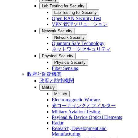
Lab Testing for Security
Lab Testing for Security
Open RAN Security Test
VPN 管理ソリューション
Network Security
Network Security
Quantum-Safe Technology
ネットワークセキュリティ
Physical Security
Physical Security
Fiber Sensing
政府と防衛機関
政府と防衛機関
Military
Military
Electromagnetic Warfare
光コーティングとフィルター
Military Aviation Testing
Payload & Device Optical Elements
Radar
Research, Development and
Manufacturing