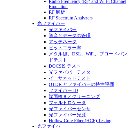
Radio Frequency (RF) and Wi-Fi Channel
Emulation
RF 解析
RF Spectrum Analyzers
光ファイバー
光ファイバー
資産とデータの管理
アッテネータ
ビットエラー率
メタル線、DSL、WiFi、ブロードバン
ドテスト
DOCSIS テスト
光ファイバーテスター
イーサネットテスト
OTDR とファイバーの特性評価
ファイバー ID
端面検査とクリーニング
フォルトロケータ
光ファイバーセンサ
光ファイバー光源
Hollow Core Fiber (HCF) Testing
光ファイバー