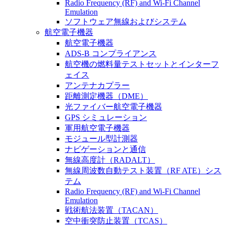
Radio Frequency (RF) and Wi-Fi Channel
Emulation
ソフトウェア無線およびシステム
航空電子機器
航空電子機器
ADS-B コンプライアンス
航空機の燃料量テストセットとインターフ
ェイス
アンテナカプラー
距離測定機器（DME）
光ファイバー航空電子機器
GPS シミュレーション
軍用航空電子機器
モジュール型計測器
ナビゲーションと通信
無線高度計（RADALT）
無線周波数自動テスト装置（RF ATE）シス
テム
Radio Frequency (RF) and Wi-Fi Channel
Emulation
戦術航法装置（TACAN）
空中衝突防止装置（TCAS）