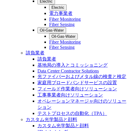
Electric
Electric
電力事業者
Fiber Monitoring
Fiber Sensing
Oil-Gas-Water
Oil-Gas-Water
Fiber Monitoring
Fiber Sensing
請負業者
請負業者
基地局の導入とコミッショニング
Data Center Contractor Solutions
光ファイバーおよびメタル線の検査と検定
家庭用ブロードバンドサービスの設置
フィールド作業者向けソリューション
工事事業者向けソリューション
オペレーションマネージャ向けのソリュー
ション
テストプロセスの自動化（TPA）
カスタム光学製品と顔料
カスタム光学製品と顔料