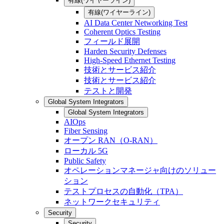
有線(ワイヤーライン)
有線(ワイヤーライン)
AI Data Center Networking Test
Coherent Optics Testing
フィールド展開
Harden Security Defenses
High-Speed Ethernet Testing
技術とサービス紹介
技術とサービス紹介
テストと開発
Global System Integrators
Global System Integrators
AIOps
Fiber Sensing
オープン RAN（O-RAN）
ローカル 5G
Public Safety
オペレーションマネージャ向けのソリュー
ション
テストプロセスの自動化（TPA）
ネットワークセキュリティ
Security
Security