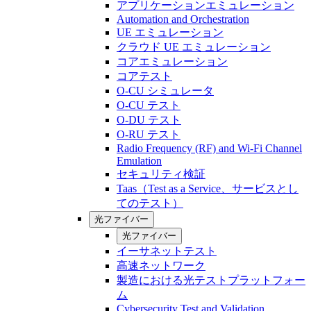
アプリケーションエミュレーション
Automation and Orchestration
UE エミュレーション
クラウド UE エミュレーション
コアエミュレーション
コアテスト
O-CU シミュレータ
O-CU テスト
O-DU テスト
O-RU テスト
Radio Frequency (RF) and Wi-Fi Channel
Emulation
セキュリティ検証
Taas（Test as a Service、サービスとし
てのテスト）
光ファイバー
光ファイバー
イーサネットテスト
高速ネットワーク
製造における光テストプラットフォー
ム
Cybersecurity Test and Validation