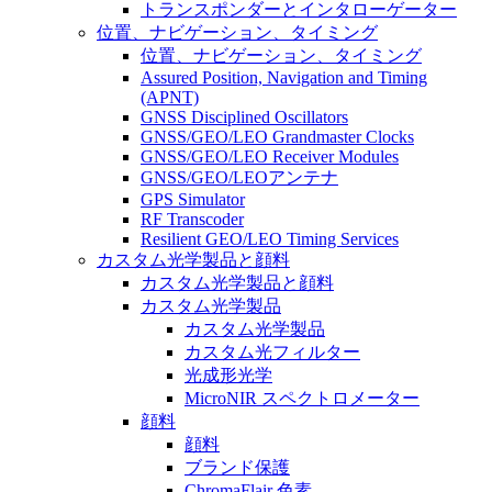
トランスポンダーとインタローゲーター
位置、ナビゲーション、タイミング
位置、ナビゲーション、タイミング
Assured Position, Navigation and Timing
(APNT)
GNSS Disciplined Oscillators
GNSS/GEO/LEO Grandmaster Clocks
GNSS/GEO/LEO Receiver Modules
GNSS/GEO/LEOアンテナ
GPS Simulator
RF Transcoder
Resilient GEO/LEO Timing Services
カスタム光学製品と顔料
カスタム光学製品と顔料
カスタム光学製品
カスタム光学製品
カスタム光フィルター
光成形光学
MicroNIR スペクトロメーター
顔料
顔料
ブランド保護
ChromaFlair 色素