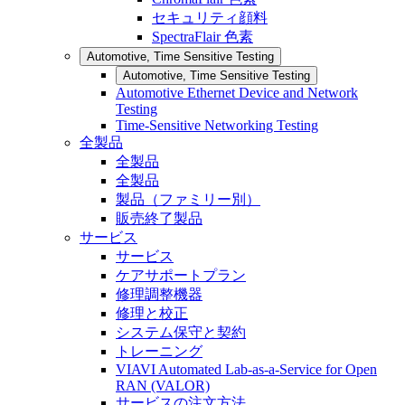
セキュリティ顔料
SpectraFlair 色素
Automotive, Time Sensitive Testing
Automotive, Time Sensitive Testing
Automotive Ethernet Device and Network
Testing
Time-Sensitive Networking Testing
全製品
全製品
全製品
製品（ファミリー別）
販売終了製品
サービス
サービス
ケアサポートプラン
修理調整機器
修理と校正
システム保守と契約
トレーニング
VIAVI Automated Lab-as-a-Service for Open
RAN (VALOR)
サービスの注文方法