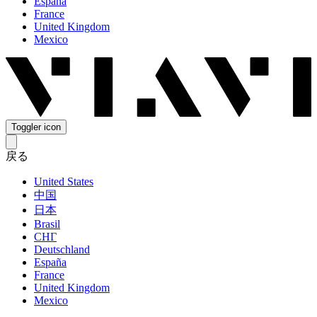
España
France
United Kingdom
Mexico
Toggler icon
戻る
United States
中国
日本
Brasil
СНГ
Deutschland
España
France
United Kingdom
Mexico