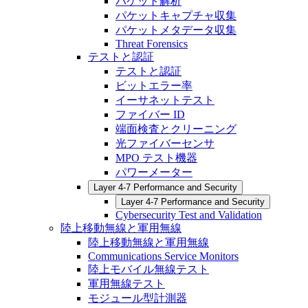
パケット解析
パケットキャプチャ収集
パケットメタデータ収集
Threat Forensics
テストと認証
テストと認証
ビットエラー率
イーサネットテスト
ファイバー ID
端面検査とクリーニング
光ファイバーセンサ
MPO テスト機器
パワーメーター
Layer 4-7 Performance and Security
Layer 4-7 Performance and Security
Cybersecurity Test and Validation
陸上移動無線と軍用無線
陸上移動無線と軍用無線
Communications Service Monitors
陸上モバイル無線テスト
軍用無線テスト
モジュール型計測器