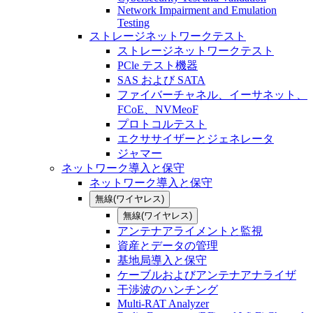
Network Impairment and Emulation
Testing
ストレージネットワークテスト
ストレージネットワークテスト
PCle テスト機器
SAS および SATA
ファイバーチャネル、イーサネット、
FCoE、NVMeoF
プロトコルテスト
エクササイザーとジェネレータ
ジャマー
ネットワーク導入と保守
ネットワーク導入と保守
無線(ワイヤレス)
無線(ワイヤレス)
アンテナアライメントと監視
資産とデータの管理
基地局導入と保守
ケーブルおよびアンテナアナライザ
干渉波のハンチング
Multi-RAT Analyzer