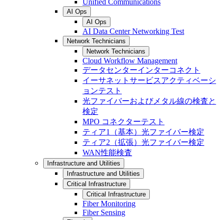
Unified Communications
AI Ops
AI Ops
AI Data Center Networking Test
Network Technicians
Network Technicians
Cloud Workflow Management
データセンターインターコネクト
イーサネットサービスアクティベーシ
ョンテスト
光ファイバーおよびメタル線の検査と
検定
MPO コネクターテスト
ティア1（基本）光ファイバー検定
ティア2（拡張）光ファイバー検定
WAN性能検査
Infrastructure and Utilities
Infrastructure and Utilities
Critical Infrastructure
Critical Infrastructure
Fiber Monitoring
Fiber Sensing