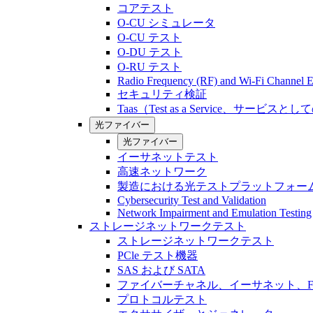
コアテスト
O-CU シミュレータ
O-CU テスト
O-DU テスト
O-RU テスト
Radio Frequency (RF) and Wi-Fi Channel E
セキュリティ検証
Taas（Test as a Service、サービス
光ファイバー
光ファイバー
イーサネットテスト
高速ネットワーク
製造における光テストプラットフォー
Cybersecurity Test and Validation
Network Impairment and Emulation Testing
ストレージネットワークテスト
ストレージネットワークテスト
PCle テスト機器
SAS および SATA
ファイバーチャネル、イーサネット、FCo
プロトコルテスト