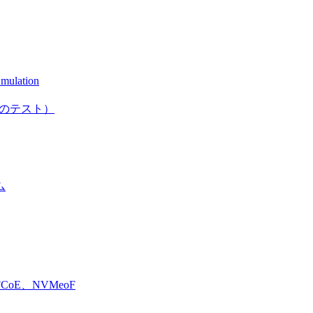
mulation
としてのテスト）
ム
E、NVMeoF