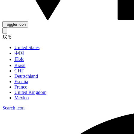
Toggler icon
戻る
United States
中国
日本
Brasil
СНГ
Deutschland
España
France
United Kingdom
Mexico
Search icon