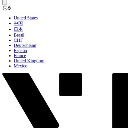
戻る
United States
中国
日本
Brasil
СНГ
Deutschland
España
France
United Kingdom
Mexico