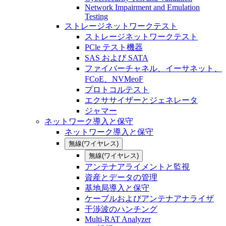
Network Impairment and Emulation
Testing
ストレージネットワークテスト
ストレージネットワークテスト
PCle テスト機器
SAS および SATA
ファイバーチャネル、イーサネット、
FCoE、NVMeoF
プロトコルテスト
エクササイザーとジェネレータ
ジャマー
ネットワーク導入と保守
ネットワーク導入と保守
無線(ワイヤレス)
無線(ワイヤレス)
アンテナアライメントと監視
資産とデータの管理
基地局導入と保守
ケーブルおよびアンテナアナライザ
干渉波のハンチング
Multi-RAT Analyzer