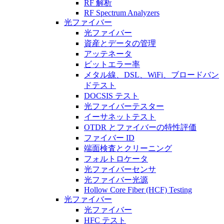
RF 解析
RF Spectrum Analyzers
光ファイバー
光ファイバー
資産とデータの管理
アッテネータ
ビットエラー率
メタル線、DSL、WiFi、ブロードバン
ドテスト
DOCSIS テスト
光ファイバーテスター
イーサネットテスト
OTDR とファイバーの特性評価
ファイバー ID
端面検査とクリーニング
フォルトロケータ
光ファイバーセンサ
光ファイバー光源
Hollow Core Fiber (HCF) Testing
光ファイバー
光ファイバー
HFC テスト