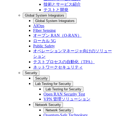
技術とサービス紹介
テストと開発
Global System Integrators
Global System Integrators
AIOps
Fiber Sensing
オープン RAN（O-RAN）
ローカル 5G
Public Safety
オペレーションマネージャ向けのソリュー
ション
テストプロセスの自動化（TPA）
ネットワークセキュリティ
Security
Security
Lab Testing for Security
Lab Testing for Security
Open RAN Security Test
VPN 管理ソリューション
Network Security
Network Security
Quantum-Safe Technology