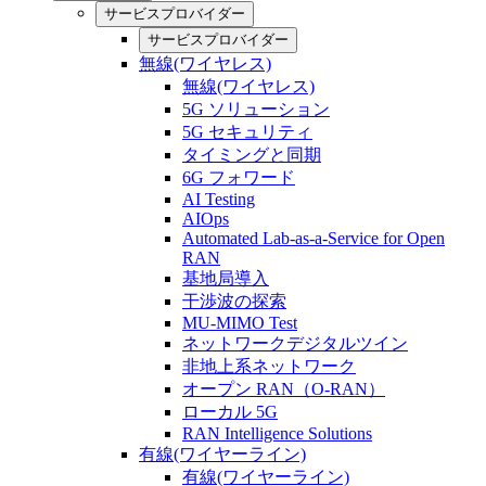
サービスプロバイダー
サービスプロバイダー
無線(ワイヤレス)
無線(ワイヤレス)
5G ソリューション
5G セキュリティ
タイミングと同期
6G フォワード
AI Testing
AIOps
Automated Lab-as-a-Service for Open
RAN
基地局導入
干渉波の探索
MU-MIMO Test
ネットワークデジタルツイン
非地上系ネットワーク
オープン RAN（O-RAN）
ローカル 5G
RAN Intelligence Solutions
有線(ワイヤーライン)
有線(ワイヤーライン)