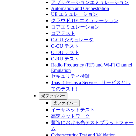
アプリケーションエミュレーション
Automation and Orchestration
UE エミュレーション
クラウド UE エミュレーション
コアエミュレーション
コアテスト
O-CU シミュレータ
O-CU テスト
O-DU テスト
O-RU テスト
Radio Frequency (RF) and Wi-Fi Channel
Emulation
セキュリティ検証
Taas（Test as a Service、サービスとし
てのテスト）
光ファイバー
光ファイバー
イーサネットテスト
高速ネットワーク
製造における光テストプラットフォー
ム
Cybersecurity Test and Validation