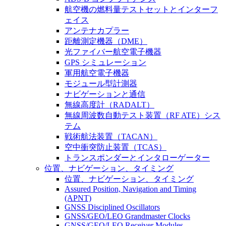
航空機の燃料量テストセットとインターフ
ェイス
アンテナカプラー
距離測定機器（DME）
光ファイバー航空電子機器
GPS シミュレーション
軍用航空電子機器
モジュール型計測器
ナビゲーションと通信
無線高度計（RADALT）
無線周波数自動テスト装置（RF ATE）シス
テム
戦術航法装置（TACAN）
空中衝突防止装置（TCAS）
トランスポンダーとインタローゲーター
位置、ナビゲーション、タイミング
位置、ナビゲーション、タイミング
Assured Position, Navigation and Timing
(APNT)
GNSS Disciplined Oscillators
GNSS/GEO/LEO Grandmaster Clocks
GNSS/GEO/LEO Receiver Modules