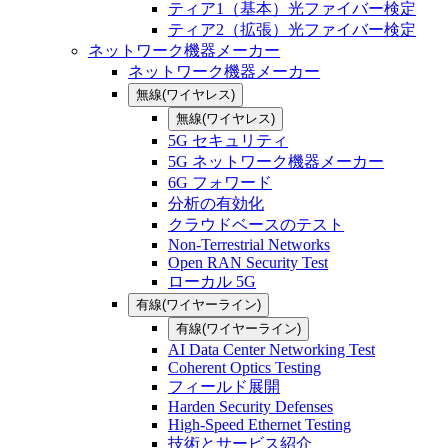
ティア1（基本）光ファイバー検定
ティア2（拡張）光ファイバー検定
ネットワーク機器メーカー
ネットワーク機器メーカー
無線(ワイヤレス)
無線(ワイヤレス)
5G セキュリティ
5G ネットワーク機器メーカー
6G フォワード
分析の有効化
クラウドベースのテスト
Non-Terrestrial Networks
Open RAN Security Test
ローカル 5G
有線(ワイヤーライン)
有線(ワイヤーライン)
AI Data Center Networking Test
Coherent Optics Testing
フィールド展開
Harden Security Defenses
High-Speed Ethernet Testing
技術とサービス紹介