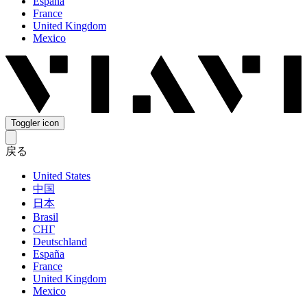
España
France
United Kingdom
Mexico
Toggler icon
戻る
United States
中国
日本
Brasil
СНГ
Deutschland
España
France
United Kingdom
Mexico