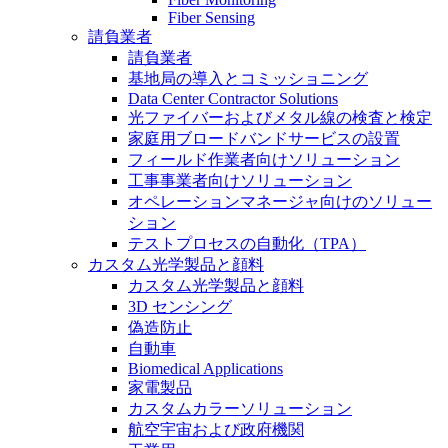
Fiber Sensing
請負業者
請負業者
基地局の導入とコミッショニング
Data Center Contractor Solutions
光ファイバーおよびメタル線の検査と検定
家庭用ブロードバンドサービスの設置
フィールド作業者向けソリューション
工事事業者向けソリューション
オペレーションマネージャ向けのソリュー
ション
テストプロセスの自動化（TPA）
カスタム光学製品と顔料
カスタム光学製品と顔料
3D センシング
偽造防止
自動車
Biomedical Applications
家電製品
カスタムカラーソリューション
航空宇宙および政府機関