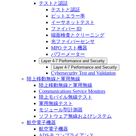
テストと認証
テストと認証
ビットエラー率
イーサネットテスト
ファイバー ID
端面検査とクリーニング
光ファイバーセンサ
MPO テスト機器
パワーメーター
Layer 4-7 Performance and Security
Layer 4-7 Performance and Security
Cybersecurity Test and Validation
陸上移動無線と軍用無線
陸上移動無線と軍用無線
Communications Service Monitors
陸上モバイル無線テスト
軍用無線テスト
モジュール型計測器
ソフトウェア無線およびシステム
航空電子機器
航空電子機器
ADS-B コンプライアンス