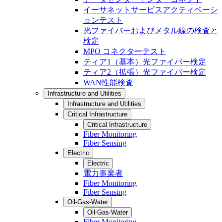
イーサネットサービスアクティベーシ
ョンテスト
光ファイバーおよびメタル線の検査と
検定
MPO コネクターテスト
ティア1（基本）光ファイバー検定
ティア2（拡張）光ファイバー検定
WAN性能検査
Infrastructure and Utilities
Infrastructure and Utilities
Critical Infrastructure
Critical Infrastructure
Fiber Monitoring
Fiber Sensing
Electric
Electric
電力事業者
Fiber Monitoring
Fiber Sensing
Oil-Gas-Water
Oil-Gas-Water
Fiber Monitoring