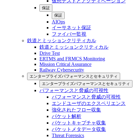
仮想テストとアクティベーション
保証
保証
AIOps
イーサネット保証
ファイバー監視
鉄道とミッションクリティカル
鉄道とミッションクリティカル
Drive Test
ERTMS and FRMCS Monitoring
Mission Critical Assurance
Railway Cybersecurity
エンタープライズパフォーマンスとセキュリティ
エンタープライズパフォーマンスとセキュリティ
パフォーマンスと脅威の可視性
パフォーマンスと脅威の可視性
エンドユーザのエクスペリエンス
強化されたフロー収集
パケット解析
パケットキャプチャ収集
パケットメタデータ収集
Threat Forensics