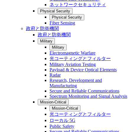
ネットワークセキュリティ
Physical Security
Physical Security
Fiber Sensing
政府と防衛機関
政府と防衛機関
Military
Military
Electromagnetic Warfare
光コーティングとフィルター
Military Aviation Testing
Payload & Device Optical Elements
Radar
Research, Development and
Manufacturing
Secure and Reliable Communications
Spectrum Monitoring and Signal Analysis
Mission-Critical
Mission-Critical
光コーティングとフィルター
ローカル 5G
Public Safety
Secure and Reliable Communications