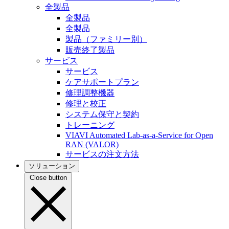
全製品
全製品
全製品
製品（ファミリー別）
販売終了製品
サービス
サービス
ケアサポートプラン
修理調整機器
修理と校正
システム保守と契約
トレーニング
VIAVI Automated Lab-as-a-Service for Open
RAN (VALOR)
サービスの注文方法
ソリューション
Close button