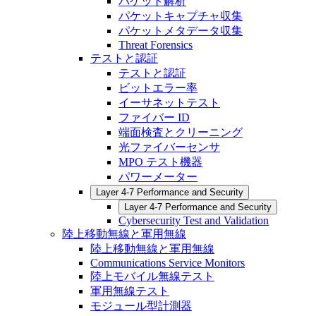
パケット解析
パケットキャプチャ収集
パケットメタデータ収集
Threat Forensics
テストと認証
テストと認証
ビットエラー率
イーサネットテスト
ファイバー ID
端面検査とクリーニング
光ファイバーセンサ
MPO テスト機器
パワーメーター
Layer 4-7 Performance and Security
Layer 4-7 Performance and Security
Cybersecurity Test and Validation
陸上移動無線と軍用無線
陸上移動無線と軍用無線
Communications Service Monitors
陸上モバイル無線テスト
軍用無線テスト
モジュール型計測器