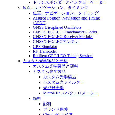
トランスポンダーとインタローゲーター
位置、ナビゲーション、タイミング
位置、ナビゲーション、タイミング
Assured Position, Navigation and Timing
(APNT)
GNSS Disciplined Oscillators
GNSS/GEO/LEO Grandmaster Clocks
GNSS/GEO/LEO Receiver Modules
GNSS/GEO/LEOアンテナ
GPS Simulator
RF Transcoder
Resilient GEO/LEO Timing Services
カスタム光学製品と顔料
カスタム光学製品と顔料
カスタム光学製品
カスタム光学製品
カスタム光フィルター
光成形光学
MicroNIR スペクトロメーター
顔料
顔料
ブランド保護
ChromaFlair 色素