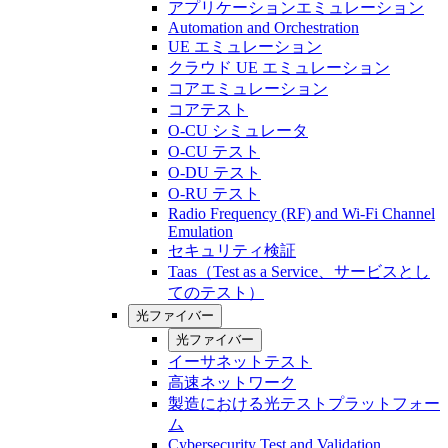
アプリケーションエミュレーション
Automation and Orchestration
UE エミュレーション
クラウド UE エミュレーション
コアエミュレーション
コアテスト
O-CU シミュレータ
O-CU テスト
O-DU テスト
O-RU テスト
Radio Frequency (RF) and Wi-Fi Channel
Emulation
セキュリティ検証
Taas（Test as a Service、サービスとし
てのテスト）
光ファイバー
光ファイバー
イーサネットテスト
高速ネットワーク
製造における光テストプラットフォー
ム
Cybersecurity Test and Validation