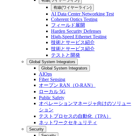
有線(ワイヤーライン)
有線(ワイヤーライン)
AI Data Center Networking Test
Coherent Optics Testing
フィールド展開
Harden Security Defenses
High-Speed Ethernet Testing
技術とサービス紹介
技術とサービス紹介
テストと開発
Global System Integrators
Global System Integrators
AIOps
Fiber Sensing
オープン RAN（O-RAN）
ローカル 5G
Public Safety
オペレーションマネージャ向けのソリュー
ション
テストプロセスの自動化（TPA）
ネットワークセキュリティ
Security
Security