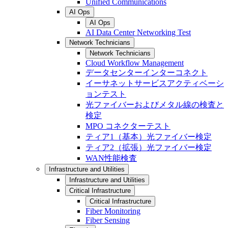
Unified Communications
AI Ops
AI Ops
AI Data Center Networking Test
Network Technicians
Network Technicians
Cloud Workflow Management
データセンターインターコネクト
イーサネットサービスアクティベーシ
ョンテスト
光ファイバーおよびメタル線の検査と
検定
MPO コネクターテスト
ティア1（基本）光ファイバー検定
ティア2（拡張）光ファイバー検定
WAN性能検査
Infrastructure and Utilities
Infrastructure and Utilities
Critical Infrastructure
Critical Infrastructure
Fiber Monitoring
Fiber Sensing