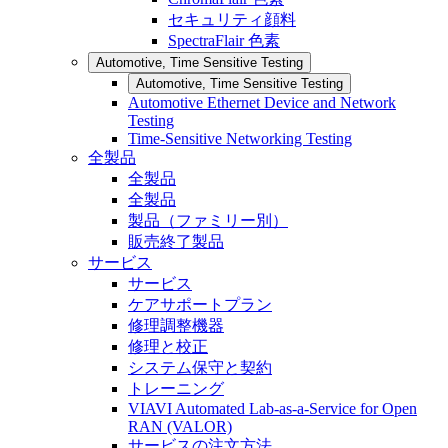
セキュリティ顔料
SpectraFlair 色素
Automotive, Time Sensitive Testing
Automotive, Time Sensitive Testing
Automotive Ethernet Device and Network
Testing
Time-Sensitive Networking Testing
全製品
全製品
全製品
製品（ファミリー別）
販売終了製品
サービス
サービス
ケアサポートプラン
修理調整機器
修理と校正
システム保守と契約
トレーニング
VIAVI Automated Lab-as-a-Service for Open
RAN (VALOR)
サービスの注文方法