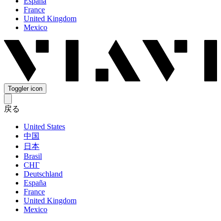
España
France
United Kingdom
Mexico
Toggler icon
戻る
United States
中国
日本
Brasil
СНГ
Deutschland
España
France
United Kingdom
Mexico