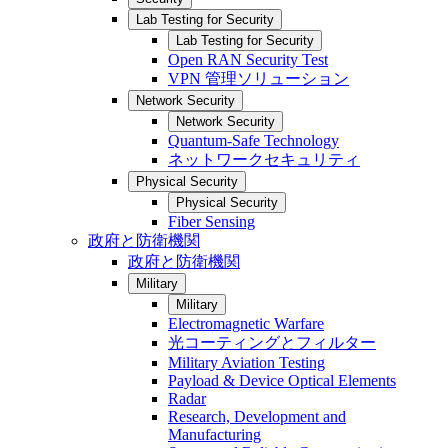
Lab Testing for Security
Lab Testing for Security
Open RAN Security Test
VPN 管理ソリューション
Network Security
Network Security
Quantum-Safe Technology
ネットワークセキュリティ
Physical Security
Physical Security
Fiber Sensing
政府と防衛機関
政府と防衛機関
Military
Military
Electromagnetic Warfare
光コーティングとフィルター
Military Aviation Testing
Payload & Device Optical Elements
Radar
Research, Development and
Manufacturing