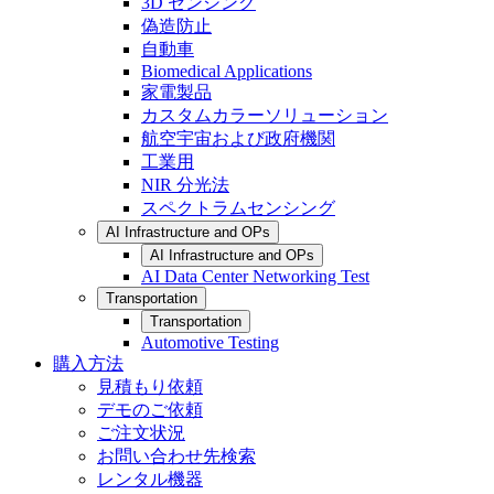
3D センシング
偽造防止
自動車
Biomedical Applications
家電製品
カスタムカラーソリューション
航空宇宙および政府機関
工業用
NIR 分光法
スペクトラムセンシング
AI Infrastructure and OPs
AI Infrastructure and OPs
AI Data Center Networking Test
Transportation
Transportation
Automotive Testing
購入方法
見積もり依頼
デモのご依頼
ご注文状況
お問い合わせ先検索
レンタル機器