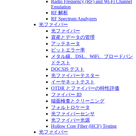
Radio Frequency (RF) and Wi-Fi Channel
Emulation
RF 解析
RF Spectrum Analyzers
光ファイバー
光ファイバー
資産とデータの管理
アッテネータ
ビットエラー率
メタル線、DSL、WiFi、ブロードバン
ドテスト
DOCSIS テスト
光ファイバーテスター
イーサネットテスト
OTDR とファイバーの特性評価
ファイバー ID
端面検査とクリーニング
フォルトロケータ
光ファイバーセンサ
光ファイバー光源
Hollow Core Fiber (HCF) Testing
光ファイバー