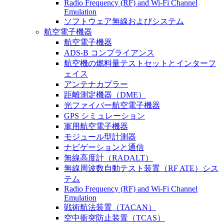
Radio Frequency (RF) and Wi-Fi Channel
Emulation
ソフトウェア無線およびシステム
航空電子機器
航空電子機器
ADS-B コンプライアンス
航空機の燃料量テストセットとインターフ
ェイス
アンテナカプラー
距離測定機器（DME）
光ファイバー航空電子機器
GPS シミュレーション
軍用航空電子機器
モジュール型計測器
ナビゲーションと通信
無線高度計（RADALT）
無線周波数自動テスト装置（RF ATE）シス
テム
Radio Frequency (RF) and Wi-Fi Channel
Emulation
戦術航法装置（TACAN）
空中衝突防止装置（TCAS）