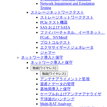
Network Impairment and Emulation
Testing
ストレージネットワークテスト
ストレージネットワークテスト
PCle テスト機器
SAS および SATA
ファイバーチャネル、イーサネット、
FCoE、NVMeoF
プロトコルテスト
エクササイザーとジェネレータ
ジャマー
ネットワーク導入と保守
ネットワーク導入と保守
無線(ワイヤレス)
無線(ワイヤレス)
アンテナアライメントと監視
資産とデータの管理
基地局導入と保守
ケーブルおよびアンテナアナライザ
干渉波のハンチング
Multi-RAT Analyzer