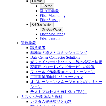
Electric
Electric
電力事業者
Fiber Monitoring
Fiber Sensing
Oil-Gas-Water
Oil-Gas-Water
Fiber Monitoring
Fiber Sensing
請負業者
請負業者
基地局の導入とコミッショニング
Data Center Contractor Solutions
光ファイバーおよびメタル線の検査と検定
家庭用ブロードバンドサービスの設置
フィールド作業者向けソリューション
工事事業者向けソリューション
オペレーションマネージャ向けのソリュー
ション
テストプロセスの自動化（TPA）
カスタム光学製品と顔料
カスタム光学製品と顔料