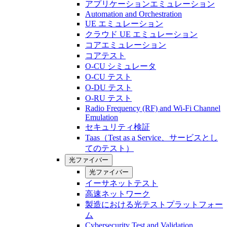
アプリケーションエミュレーション
Automation and Orchestration
UE エミュレーション
クラウド UE エミュレーション
コアエミュレーション
コアテスト
O-CU シミュレータ
O-CU テスト
O-DU テスト
O-RU テスト
Radio Frequency (RF) and Wi-Fi Channel
Emulation
セキュリティ検証
Taas（Test as a Service、サービスとし
てのテスト）
光ファイバー
光ファイバー
イーサネットテスト
高速ネットワーク
製造における光テストプラットフォー
ム
Cybersecurity Test and Validation