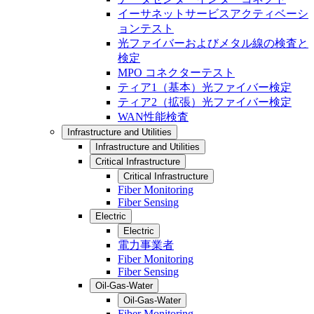
イーサネットサービスアクティベーシ
ョンテスト
光ファイバーおよびメタル線の検査と
検定
MPO コネクターテスト
ティア1（基本）光ファイバー検定
ティア2（拡張）光ファイバー検定
WAN性能検査
Infrastructure and Utilities
Infrastructure and Utilities
Critical Infrastructure
Critical Infrastructure
Fiber Monitoring
Fiber Sensing
Electric
Electric
電力事業者
Fiber Monitoring
Fiber Sensing
Oil-Gas-Water
Oil-Gas-Water
Fiber Monitoring