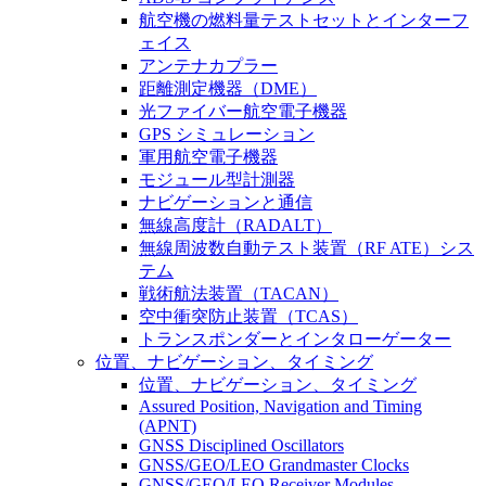
航空機の燃料量テストセットとインターフ
ェイス
アンテナカプラー
距離測定機器（DME）
光ファイバー航空電子機器
GPS シミュレーション
軍用航空電子機器
モジュール型計測器
ナビゲーションと通信
無線高度計（RADALT）
無線周波数自動テスト装置（RF ATE）シス
テム
戦術航法装置（TACAN）
空中衝突防止装置（TCAS）
トランスポンダーとインタローゲーター
位置、ナビゲーション、タイミング
位置、ナビゲーション、タイミング
Assured Position, Navigation and Timing
(APNT)
GNSS Disciplined Oscillators
GNSS/GEO/LEO Grandmaster Clocks
GNSS/GEO/LEO Receiver Modules