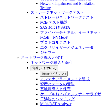
Network Impairment and Emulation
Testing
ストレージネットワークテスト
ストレージネットワークテスト
PCle テスト機器
SAS および SATA
ファイバーチャネル、イーサネット、
FCoE、NVMeoF
プロトコルテスト
エクササイザーとジェネレータ
ジャマー
ネットワーク導入と保守
ネットワーク導入と保守
無線(ワイヤレス)
無線(ワイヤレス)
アンテナアライメントと監視
資産とデータの管理
基地局導入と保守
ケーブルおよびアンテナアナライザ
干渉波のハンチング
Multi-RAT Analyzer