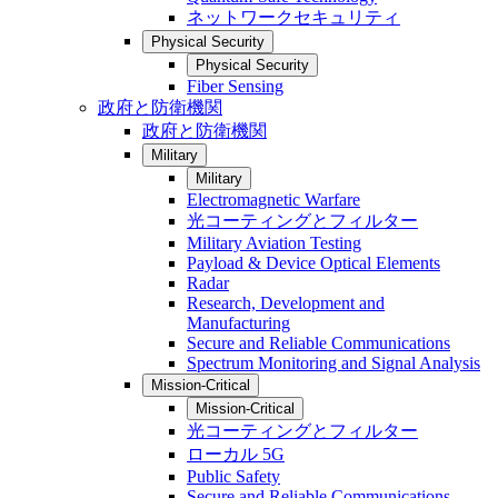
ネットワークセキュリティ
Physical Security
Physical Security
Fiber Sensing
政府と防衛機関
政府と防衛機関
Military
Military
Electromagnetic Warfare
光コーティングとフィルター
Military Aviation Testing
Payload & Device Optical Elements
Radar
Research, Development and
Manufacturing
Secure and Reliable Communications
Spectrum Monitoring and Signal Analysis
Mission-Critical
Mission-Critical
光コーティングとフィルター
ローカル 5G
Public Safety
Secure and Reliable Communications