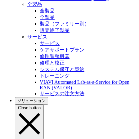
全製品
全製品
全製品
製品（ファミリー別）
販売終了製品
サービス
サービス
ケアサポートプラン
修理調整機器
修理と校正
システム保守と契約
トレーニング
VIAVI Automated Lab-as-a-Service for Open
RAN (VALOR)
サービスの注文方法
ソリューション
Close button