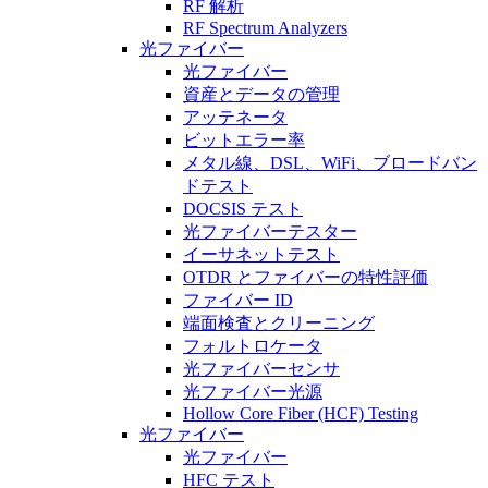
RF 解析
RF Spectrum Analyzers
光ファイバー
光ファイバー
資産とデータの管理
アッテネータ
ビットエラー率
メタル線、DSL、WiFi、ブロードバン
ドテスト
DOCSIS テスト
光ファイバーテスター
イーサネットテスト
OTDR とファイバーの特性評価
ファイバー ID
端面検査とクリーニング
フォルトロケータ
光ファイバーセンサ
光ファイバー光源
Hollow Core Fiber (HCF) Testing
光ファイバー
光ファイバー
HFC テスト