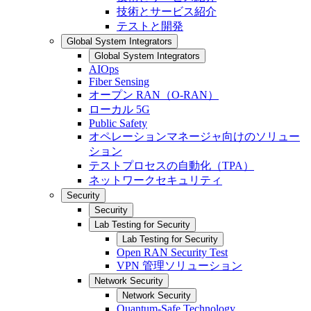
技術とサービス紹介
テストと開発
Global System Integrators
Global System Integrators
AIOps
Fiber Sensing
オープン RAN（O-RAN）
ローカル 5G
Public Safety
オペレーションマネージャ向けのソリュー
ション
テストプロセスの自動化（TPA）
ネットワークセキュリティ
Security
Security
Lab Testing for Security
Lab Testing for Security
Open RAN Security Test
VPN 管理ソリューション
Network Security
Network Security
Quantum-Safe Technology