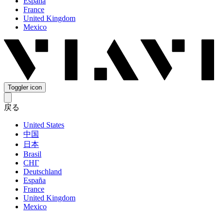
España
France
United Kingdom
Mexico
Toggler icon
戻る
United States
中国
日本
Brasil
СНГ
Deutschland
España
France
United Kingdom
Mexico