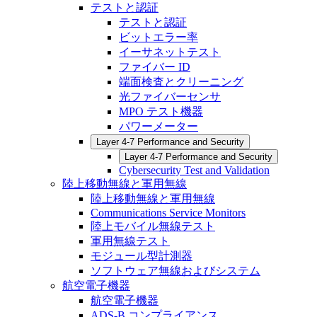
テストと認証
テストと認証
ビットエラー率
イーサネットテスト
ファイバー ID
端面検査とクリーニング
光ファイバーセンサ
MPO テスト機器
パワーメーター
Layer 4-7 Performance and Security
Layer 4-7 Performance and Security
Cybersecurity Test and Validation
陸上移動無線と軍用無線
陸上移動無線と軍用無線
Communications Service Monitors
陸上モバイル無線テスト
軍用無線テスト
モジュール型計測器
ソフトウェア無線およびシステム
航空電子機器
航空電子機器
ADS-B コンプライアンス