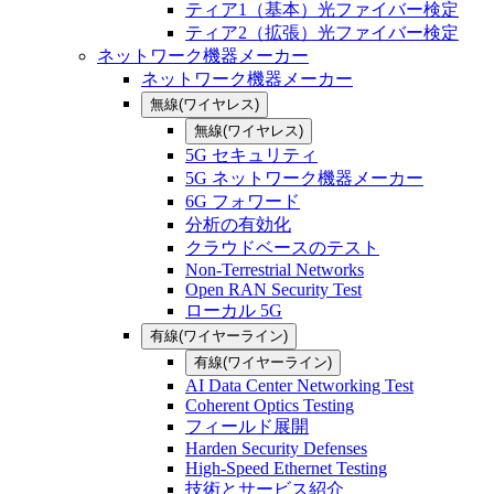
ティア1（基本）光ファイバー検定
ティア2（拡張）光ファイバー検定
ネットワーク機器メーカー
ネットワーク機器メーカー
無線(ワイヤレス)
無線(ワイヤレス)
5G セキュリティ
5G ネットワーク機器メーカー
6G フォワード
分析の有効化
クラウドベースのテスト
Non-Terrestrial Networks
Open RAN Security Test
ローカル 5G
有線(ワイヤーライン)
有線(ワイヤーライン)
AI Data Center Networking Test
Coherent Optics Testing
フィールド展開
Harden Security Defenses
High-Speed Ethernet Testing
技術とサービス紹介