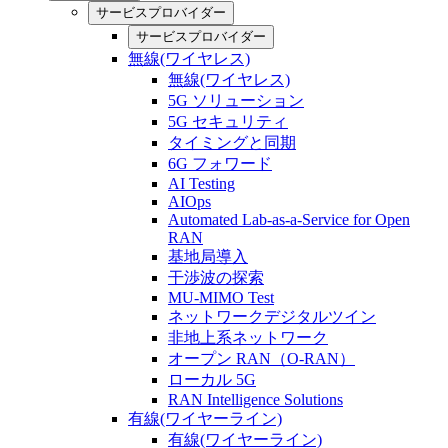
サービスプロバイダー
サービスプロバイダー
無線(ワイヤレス)
無線(ワイヤレス)
5G ソリューション
5G セキュリティ
タイミングと同期
6G フォワード
AI Testing
AIOps
Automated Lab-as-a-Service for Open
RAN
基地局導入
干渉波の探索
MU-MIMO Test
ネットワークデジタルツイン
非地上系ネットワーク
オープン RAN（O-RAN）
ローカル 5G
RAN Intelligence Solutions
有線(ワイヤーライン)
有線(ワイヤーライン)