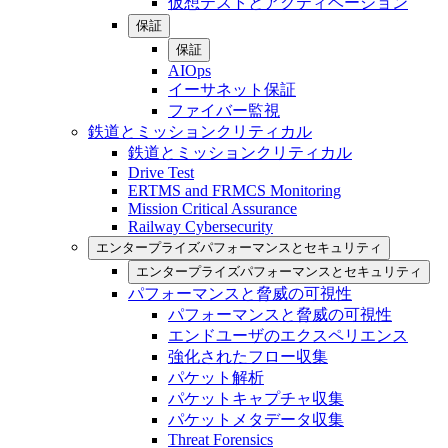
仮想テストとアクティベーション
保証
保証
AIOps
イーサネット保証
ファイバー監視
鉄道とミッションクリティカル
鉄道とミッションクリティカル
Drive Test
ERTMS and FRMCS Monitoring
Mission Critical Assurance
Railway Cybersecurity
エンタープライズパフォーマンスとセキュリティ
エンタープライズパフォーマンスとセキュリティ
パフォーマンスと脅威の可視性
パフォーマンスと脅威の可視性
エンドユーザのエクスペリエンス
強化されたフロー収集
パケット解析
パケットキャプチャ収集
パケットメタデータ収集
Threat Forensics