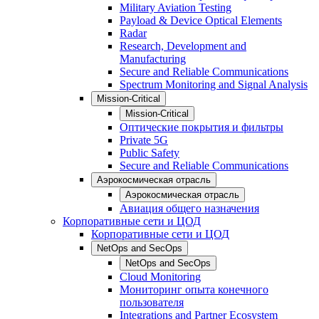
Military Aviation Testing
Payload & Device Optical Elements
Radar
Research, Development and
Manufacturing
Secure and Reliable Communications
Spectrum Monitoring and Signal Analysis
Mission-Critical
Mission-Critical
Оптические покрытия и фильтры
Private 5G
Public Safety
Secure and Reliable Communications
Аэрокосмическая отрасль
Аэрокосмическая отрасль
Авиация общего назначения
Корпоративные сети и ЦОД
Корпоративные сети и ЦОД
NetOps and SecOps
NetOps and SecOps
Cloud Monitoring
Мониторинг опыта конечного
пользователя
Integrations and Partner Ecosystem