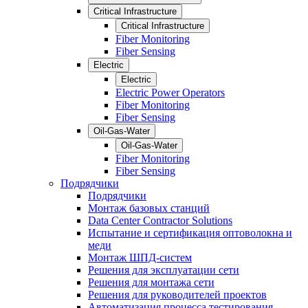
Critical Infrastructure
Critical Infrastructure
Fiber Monitoring
Fiber Sensing
Electric
Electric
Electric Power Operators
Fiber Monitoring
Fiber Sensing
Oil-Gas-Water
Oil-Gas-Water
Fiber Monitoring
Fiber Sensing
Подрядчики
Подрядчики
Монтаж базовых станций
Data Center Contractor Solutions
Испытание и сертификация оптоволокна и
меди
Монтаж ШПД-систем
Решения для эксплуатации сети
Решения для монтажа сети
Решения для руководителей проектов
Автоматизация процесса тестирования