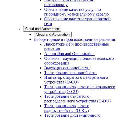
оптоволокну
Обеспечение качества услуг по
гибридному коаксиальному кабелю
Обеспечение качества транспортной
сети
Cloud and Automation
Cloud and Automation
Лабораторные и производственные решения
Лабораторные и производственные
решения
Automation and Orchestration
Облачная эмуляция пользовательского
оборудования
Эмуляция основной сети
Тестирование основной сети
Имитатор открытого центрального
устройства (O-CU)
Тестирование открытого центрального
устройства (O-CU)
Тестирование открытого
распределенного устройства (O-DU)
Тестирование открытого
радиоустройства (O-RU)
Тестирование дистанционного