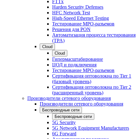
FTTx
Harden Security Defenses
HFC Network Test
High-Speed Ethernet Testing
Тестирование МРО-разъемов
Решения для PON
Автоматизация процесса тестирования
(TPA)
Cloud
Cloud
Гипермасштабирование
ЦОД и подключения
Тестирование МРО-разъемов
Сертификация оптоволокна по Tier 1
(базовый уровень)
Сертификация оптоволокна по Tier 2
(расширенный уровень)
Производители сетевого оборудования
Производители сетевого оборудования
Беспроводные сети
Беспроводные сети
5G Security
5G Network Equipment Manufacturers
6G Forward