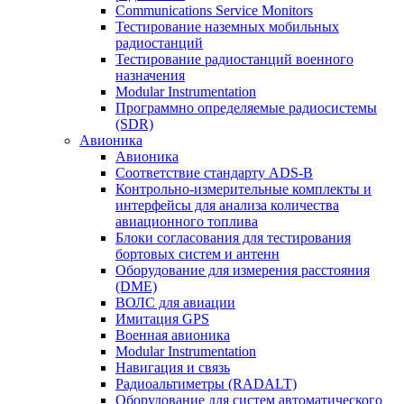
Communications Service Monitors
Тестирование наземных мобильных
радиостанций
Тестирование радиостанций военного
назначения
Modular Instrumentation
Программно определяемые радиосистемы
(SDR)
Авионика
Авионика
Соответствие стандарту ADS-B
Контрольно-измерительные комплекты и
интерфейсы для анализа количества
авиационного топлива
Блоки согласования для тестирования
бортовых систем и антенн
Оборудование для измерения расстояния
(DME)
ВОЛС для авиации
Имитация GPS
Военная авионика
Modular Instrumentation
Навигация и связь
Радиоальтиметры (RADALT)
Оборудование для систем автоматического