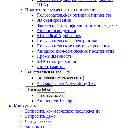
(TPA)
Пользовательская оптика и пигменты
Пользовательская оптика и пигменты
3D сканирование
Зашита от фальсификаций и контрафакта
Автопроизводители
Biomedical Applications
Пользовательская электроника
Пользовательские цветовые решения
Авиационно-космические предприятия
Промышленность
БИК-спектроскопия
Спектрометры
AI Infrastructure and OPs
AI Infrastructure and OPs
AI Data Center Networking Test
Transportation
Transportation
Automotive Testing
Как купить
Запросить коммерческое предложение
Запросить демо
Статус заказа
Контакты