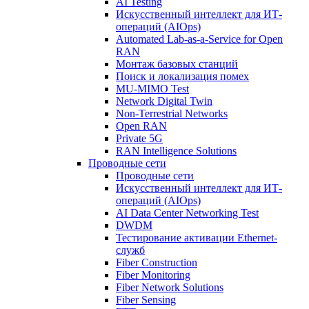
AI Testing
Искусственный интеллект для ИТ-
операций (AIOps)
Automated Lab-as-a-Service for Open
RAN
Монтаж базовых станций
Поиск и локализация помех
MU-MIMO Test
Network Digital Twin
Non-Terrestrial Networks
Open RAN
Private 5G
RAN Intelligence Solutions
Проводные сети
Проводные сети
Искусственный интеллект для ИТ-
операций (AIOps)
AI Data Center Networking Test
DWDM
Тестирование активации Ethernet-
служб
Fiber Construction
Fiber Monitoring
Fiber Network Solutions
Fiber Sensing