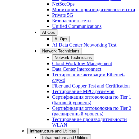
NetSecOps
Мониторинг производительности сети
Private 5G
Безопасность сети
Unified Communications
AI Ops
AI Ops
AI Data Center Networking Test
Network Technicians
Network Technicians
Cloud Workflow Management
Data Center Interconnect
Тестирование активации Ethernet-
служб
Fiber and Copper Test and Certification
Тестирование МРО-разъемов
Сертификация оптоволокна по Tier 1
(базовый уровень)
Сертификация оптоволокна по Tier 2
(расширенный уровень)
Тестирование производительности
WLAN
Infrastructure and Utilities
Infrastructure and Utilities