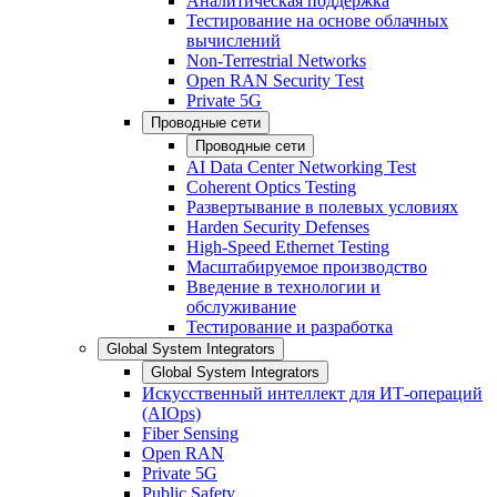
Аналитическая поддержка
Тестирование на основе облачных
вычислений
Non-Terrestrial Networks
Open RAN Security Test
Private 5G
Проводные сети
Проводные сети
AI Data Center Networking Test
Coherent Optics Testing
Развертывание в полевых условиях
Harden Security Defenses
High-Speed Ethernet Testing
Масштабируемое производство
Введение в технологии и
обслуживание
Тестирование и разработка
Global System Integrators
Global System Integrators
Искусственный интеллект для ИТ-операций
(AIOps)
Fiber Sensing
Open RAN
Private 5G
Public Safety