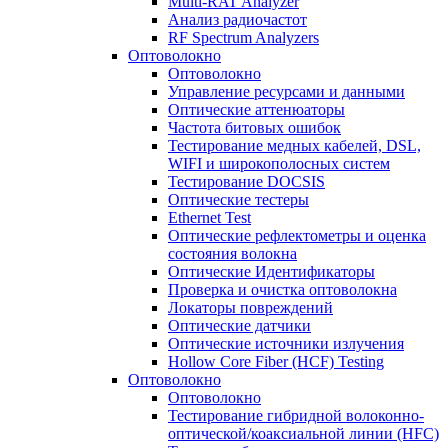
Multi-RAT Analyzer
Анализ радиочастот
RF Spectrum Analyzers
Оптоволокно
Оптоволокно
Управление ресурсами и данными
Оптические aттенюаторы
Частота битовых ошибок
Тестирование медных кабелей, DSL,
WIFI и широкополосных систем
Тестирование DOCSIS
Оптические тестеры
Ethernet Test
Оптические рефлектометры и оценка
состояния волокна
Оптические Идентификаторы
Проверка и очистка оптоволокна
Локаторы повреждений
Оптические датчики
Оптические источники излучения
Hollow Core Fiber (HCF) Testing
Оптоволокно
Оптоволокно
Тестирование гибридной волоконно-
оптической/коаксиальной линии (HFC)