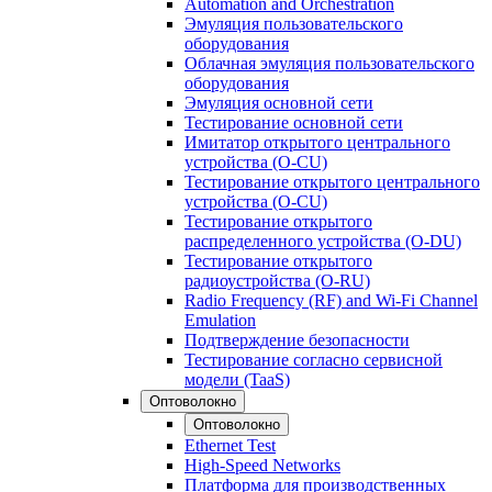
Automation and Orchestration
Эмуляция пользовательского
оборудования
Облачная эмуляция пользовательского
оборудования
Эмуляция основной сети
Тестирование основной сети
Имитатор открытого центрального
устройства (O-CU)
Тестирование открытого центрального
устройства (O-CU)
Тестирование открытого
распределенного устройства (O-DU)
Тестирование открытого
радиоустройства (O-RU)
Radio Frequency (RF) and Wi-Fi Channel
Emulation
Подтверждение безопасности
Тестирование согласно сервисной
модели (TaaS)
Оптоволокно
Оптоволокно
Ethernet Test
High-Speed Networks
Платформа для производственных