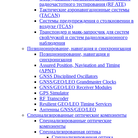
радиочастотного тестирования (RF ATE)
Тактические аэронавигационные системы
(TACAN)
Системы предупреждения о столкновении в
воздухе (TCAS)
Транспондер и маяк-запросчик для систем
свой/чужой и систем радиолокационного
наблюдения
Позиционирование, навигация и синхронизация
Позиционирование, навигация и
синхронизация
Assured Position, Navigation and Timing
(APNT)
GNSS Disciplined Oscillators
GNSS/GEO/LEO Grandmaster Clocks
GNSS/GEO/LEO Receiver Modules
GPS Simulator
RF Transcoder
Resilient GEO/LEO Timing Services
Антенны GNSS/GEO/LEO
Специализированные оптические компоненты
Специализированные оптические
компоненты
Специализированная оптика
Специализированная оптика