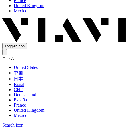
France
United Kingdom
Mexico
Toggler icon
Назад
United States
中国
日本
Brasil
СНГ
Deutschland
España
France
United Kingdom
Mexico
Search icon