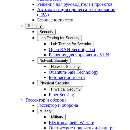
Решения для руководителей проектов
Автоматизация процесса тестирования
(TPA)
Безопасность сети
Security
Security
Lab Testing for Security
Lab Testing for Security
Open RAN Security Test
Решения для управления VPN
Network Security
Network Security
Quantum-Safe Technology
Безопасность сети
Physical Security
Physical Security
Fiber Sensing
Госсектор и оборона
Госсектор и оборона
Military
Military
Electromagnetic Warfare
Оптические покрытия и фильтры