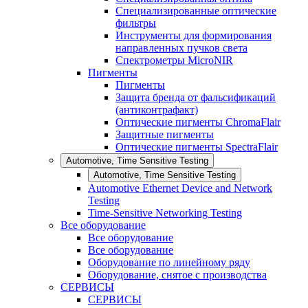
Специализированные оптические
фильтры
Инструменты для формирования
направленных пучков света
Спектрометры MicroNIR
Пигменты
Пигменты
Защита бренда от фальсификаций
(антиконтрафакт)
Оптические пигменты ChromaFlair
Защитные пигменты
Оптические пигменты SpectraFlair
Automotive, Time Sensitive Testing
Automotive, Time Sensitive Testing
Automotive Ethernet Device and Network
Testing
Time-Sensitive Networking Testing
Все оборудование
Все оборудование
Все оборудование
Оборудование по линейному ряду
Оборудование, снятое с производства
СЕРВИСЫ
СЕРВИСЫ