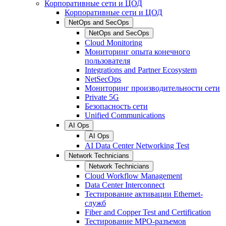
Корпоративные сети и ЦОД
Корпоративные сети и ЦОД
NetOps and SecOps
NetOps and SecOps
Cloud Monitoring
Мониторинг опыта конечного
пользователя
Integrations and Partner Ecosystem
NetSecOps
Мониторинг производительности сети
Private 5G
Безопасность сети
Unified Communications
AI Ops
AI Ops
AI Data Center Networking Test
Network Technicians
Network Technicians
Cloud Workflow Management
Data Center Interconnect
Тестирование активации Ethernet-
служб
Fiber and Copper Test and Certification
Тестирование МРО-разъемов