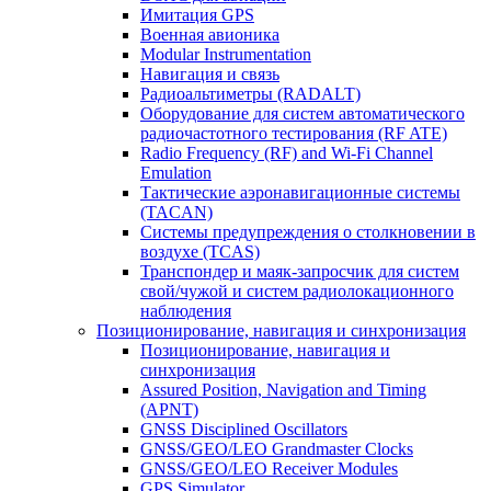
Имитация GPS
Военная авионика
Modular Instrumentation
Навигация и связь
Радиоальтиметры (RADALT)
Оборудование для систем автоматического
радиочастотного тестирования (RF ATE)
Radio Frequency (RF) and Wi-Fi Channel
Emulation
Тактические аэронавигационные системы
(TACAN)
Системы предупреждения о столкновении в
воздухе (TCAS)
Транспондер и маяк-запросчик для систем
свой/чужой и систем радиолокационного
наблюдения
Позиционирование, навигация и синхронизация
Позиционирование, навигация и
синхронизация
Assured Position, Navigation and Timing
(APNT)
GNSS Disciplined Oscillators
GNSS/GEO/LEO Grandmaster Clocks
GNSS/GEO/LEO Receiver Modules
GPS Simulator