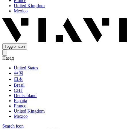
France
United Kingdom
Mexico
Toggler icon
Назад
United States
中国
日本
Brasil
СНГ
Deutschland
España
France
United Kingdom
Mexico
Search icon