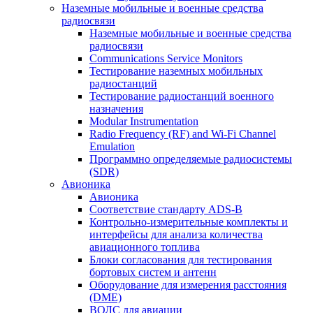
Наземные мобильные и военные средства
радиосвязи
Наземные мобильные и военные средства
радиосвязи
Communications Service Monitors
Тестирование наземных мобильных
радиостанций
Тестирование радиостанций военного
назначения
Modular Instrumentation
Radio Frequency (RF) and Wi-Fi Channel
Emulation
Программно определяемые радиосистемы
(SDR)
Авионика
Авионика
Соответствие стандарту ADS-B
Контрольно-измерительные комплекты и
интерфейсы для анализа количества
авиационного топлива
Блоки согласования для тестирования
бортовых систем и антенн
Оборудование для измерения расстояния
(DME)
ВОЛС для авиации