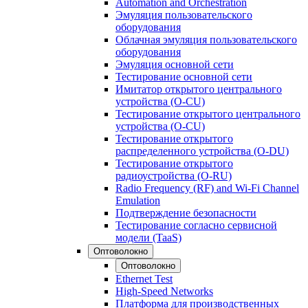
Automation and Orchestration
Эмуляция пользовательского
оборудования
Облачная эмуляция пользовательского
оборудования
Эмуляция основной сети
Тестирование основной сети
Имитатор открытого центрального
устройства (O-CU)
Тестирование открытого центрального
устройства (O-CU)
Тестирование открытого
распределенного устройства (O-DU)
Тестирование открытого
радиоустройства (O-RU)
Radio Frequency (RF) and Wi-Fi Channel
Emulation
Подтверждение безопасности
Тестирование согласно сервисной
модели (TaaS)
Оптоволокно
Оптоволокно
Ethernet Test
High-Speed Networks
Платформа для производственных