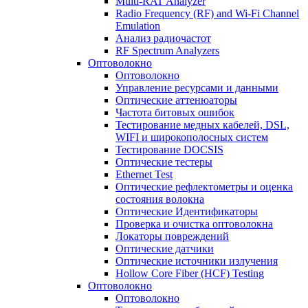
Multi-RAT Analyzer
Radio Frequency (RF) and Wi-Fi Channel
Emulation
Анализ радиочастот
RF Spectrum Analyzers
Оптоволокно
Оптоволокно
Управление ресурсами и данными
Оптические aттенюаторы
Частота битовых ошибок
Тестирование медных кабелей, DSL,
WIFI и широкополосных систем
Тестирование DOCSIS
Оптические тестеры
Ethernet Test
Оптические рефлектометры и оценка
состояния волокна
Оптические Идентификаторы
Проверка и очистка оптоволокна
Локаторы повреждений
Оптические датчики
Оптические источники излучения
Hollow Core Fiber (HCF) Testing
Оптоволокно
Оптоволокно