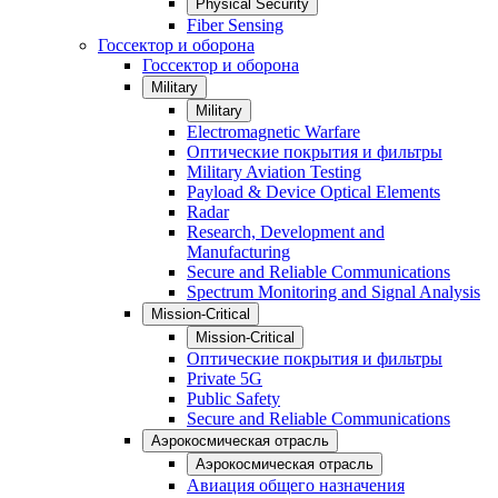
Physical Security
Fiber Sensing
Госсектор и оборона
Госсектор и оборона
Military
Military
Electromagnetic Warfare
Оптические покрытия и фильтры
Military Aviation Testing
Payload & Device Optical Elements
Radar
Research, Development and
Manufacturing
Secure and Reliable Communications
Spectrum Monitoring and Signal Analysis
Mission-Critical
Mission-Critical
Оптические покрытия и фильтры
Private 5G
Public Safety
Secure and Reliable Communications
Аэрокосмическая отрасль
Аэрокосмическая отрасль
Авиация общего назначения