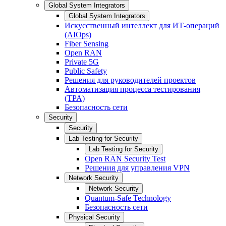
Global System Integrators
Global System Integrators
Искусственный интеллект для ИТ-операций
(AIOps)
Fiber Sensing
Open RAN
Private 5G
Public Safety
Решения для руководителей проектов
Автоматизация процесса тестирования
(TPA)
Безопасность сети
Security
Security
Lab Testing for Security
Lab Testing for Security
Open RAN Security Test
Решения для управления VPN
Network Security
Network Security
Quantum-Safe Technology
Безопасность сети
Physical Security