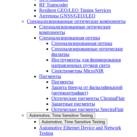
RF Transcoder
Resilient GEO/LEO Timing Services
Антенны GNSS/GEO/LEO
Специализированные оптические компоненты
Специализированные оптические
компоненты
Специализированная оптика
Специализированная оптика
Специализированные оптические
фильтры
Инструменты для формирования
направленных пучков света
Спектрометры MicroNIR
Пигменты
Пигменты
Защита бренда от фальсификаций
(антиконтрафакт)
Оптические пигменты ChromaFlair
Защитные пигменты
Оптические пигменты SpectraFlair
Automotive, Time Sensitive Testing
Automotive, Time Sensitive Testing
Automotive Ethernet Device and Network
Testing