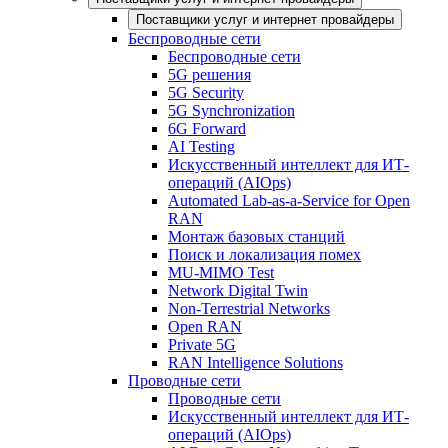
Поставщики услуг и интернет провайдеры
Беспроводные сети
Беспроводные сети
5G решения
5G Security
5G Synchronization
6G Forward
AI Testing
Искусственный интеллект для ИТ-
операций (AIOps)
Automated Lab-as-a-Service for Open
RAN
Монтаж базовых станций
Поиск и локализация помех
MU-MIMO Test
Network Digital Twin
Non-Terrestrial Networks
Open RAN
Private 5G
RAN Intelligence Solutions
Проводные сети
Проводные сети
Искусственный интеллект для ИТ-
операций (AIOps)