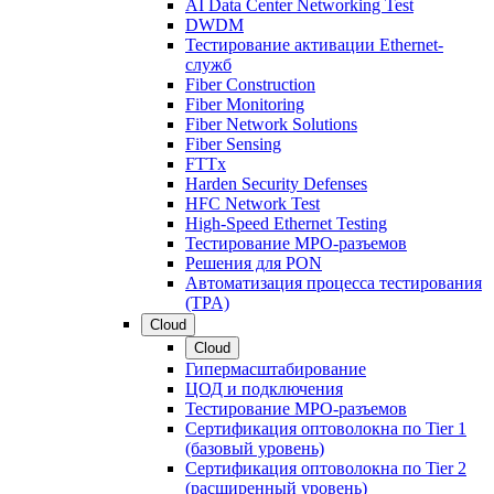
AI Data Center Networking Test
DWDM
Тестирование активации Ethernet-
служб
Fiber Construction
Fiber Monitoring
Fiber Network Solutions
Fiber Sensing
FTTx
Harden Security Defenses
HFC Network Test
High-Speed Ethernet Testing
Тестирование МРО-разъемов
Решения для PON
Автоматизация процесса тестирования
(TPA)
Cloud
Cloud
Гипермасштабирование
ЦОД и подключения
Тестирование МРО-разъемов
Сертификация оптоволокна по Tier 1
(базовый уровень)
Сертификация оптоволокна по Tier 2
(расширенный уровень)