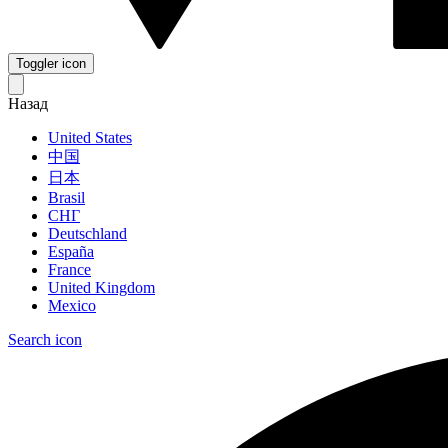
Toggler icon
Назад
United States
中国
日本
Brasil
СНГ
Deutschland
España
France
United Kingdom
Mexico
Search icon