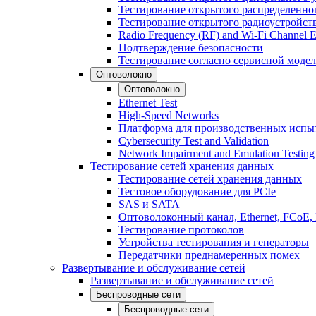
Тестирование открытого распределенно
Тестирование открытого радиоустройст
Radio Frequency (RF) and Wi-Fi Channel E
Подтверждение безопасности
Тестирование согласно сервисной модел
Оптоволокно
Оптоволокно
Ethernet Test
High-Speed Networks
Платформа для производственных испы
Cybersecurity Test and Validation
Network Impairment and Emulation Testing
Тестирование сетей хранения данных
Тестирование сетей хранения данных
Тестовое оборудование для PCIe
SAS и SATA
Оптоволоконный канал, Ethernet, FCoE
Тестирование протоколов
Устройства тестирования и генераторы
Передатчики преднамеренных помех
Развертывание и обслуживание сетей
Развертывание и обслуживание сетей
Беспроводные сети
Беспроводные сети