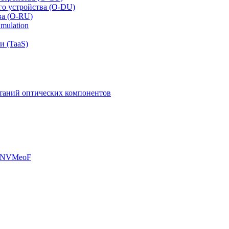
го устройства (O-DU)
ва (O-RU)
mulation
и (TaaS)
таний оптических компонентов
, NVMeoF