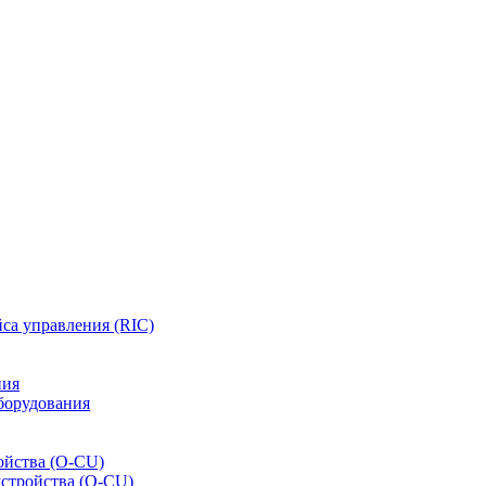
са управления (RIC)
ния
борудования
ойства (O-CU)
устройства (O-CU)