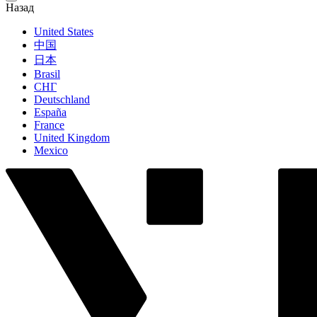
Назад
United States
中国
日本
Brasil
СНГ
Deutschland
España
France
United Kingdom
Mexico