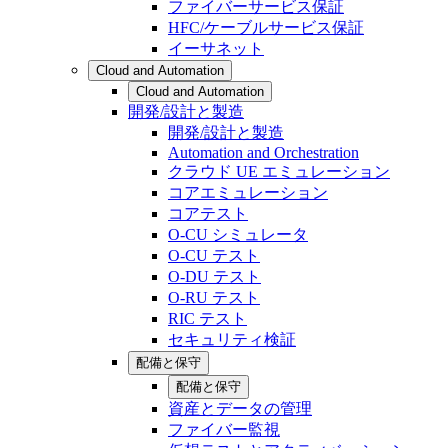
ファイバーサービス保証
HFC/ケーブルサービス保証
イーサネット
Cloud and Automation
Cloud and Automation
開発/設計と製造
開発/設計と製造
Automation and Orchestration
クラウド UE エミュレーション
コアエミュレーション
コアテスト
O-CU シミュレータ
O-CU テスト
O-DU テスト
O-RU テスト
RIC テスト
セキュリティ検証
配備と保守
配備と保守
資産とデータの管理
ファイバー監視