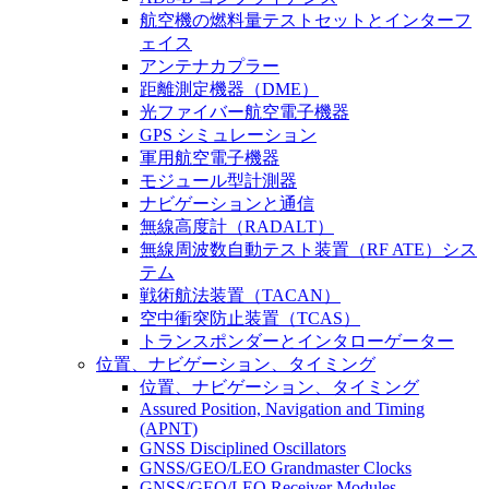
航空機の燃料量テストセットとインターフ
ェイス
アンテナカプラー
距離測定機器（DME）
光ファイバー航空電子機器
GPS シミュレーション
軍用航空電子機器
モジュール型計測器
ナビゲーションと通信
無線高度計（RADALT）
無線周波数自動テスト装置（RF ATE）シス
テム
戦術航法装置（TACAN）
空中衝突防止装置（TCAS）
トランスポンダーとインタローゲーター
位置、ナビゲーション、タイミング
位置、ナビゲーション、タイミング
Assured Position, Navigation and Timing
(APNT)
GNSS Disciplined Oscillators
GNSS/GEO/LEO Grandmaster Clocks
GNSS/GEO/LEO Receiver Modules