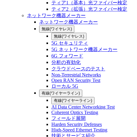
ティア1（基本）光ファイバー検定
ティア2（拡張）光ファイバー検定
ネットワーク機器メーカー
ネットワーク機器メーカー
無線(ワイヤレス)
無線(ワイヤレス)
5G セキュリティ
5G ネットワーク機器メーカー
6G フォワード
分析の有効化
クラウドベースのテスト
Non-Terrestrial Networks
Open RAN Security Test
ローカル 5G
有線(ワイヤーライン)
有線(ワイヤーライン)
AI Data Center Networking Test
Coherent Optics Testing
フィールド展開
Harden Security Defenses
High-Speed Ethernet Testing
技術とサービス紹介