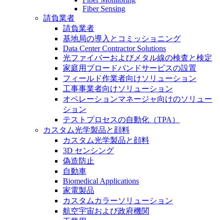
Fiber Sensing
請負業者
請負業者
基地局の導入とコミッショニング
Data Center Contractor Solutions
光ファイバーおよびメタル線の検査と検定
家庭用ブロードバンドサービスの設置
フィールド作業者向けソリューション
工事事業者向けソリューション
オペレーションマネージャ向けのソリュー
ション
テストプロセスの自動化（TPA）
カスタム光学製品と顔料
カスタム光学製品と顔料
3D センシング
偽造防止
自動車
Biomedical Applications
家電製品
カスタムカラーソリューション
航空宇宙および政府機関