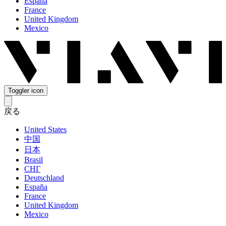
España
France
United Kingdom
Mexico
Toggler icon
戻る
United States
中国
日本
Brasil
СНГ
Deutschland
España
France
United Kingdom
Mexico