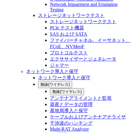
Network Impairment and Emulation
Testing
ストレージネットワークテスト
ストレージネットワークテスト
PCle テスト機器
SAS および SATA
ファイバーチャネル、イーサネット、
FCoE、NVMeoF
プロトコルテスト
エクササイザーとジェネレータ
ジャマー
ネットワーク導入と保守
ネットワーク導入と保守
無線(ワイヤレス)
無線(ワイヤレス)
アンテナアライメントと監視
資産とデータの管理
基地局導入と保守
ケーブルおよびアンテナアナライザ
干渉波のハンチング
Multi-RAT Analyzer