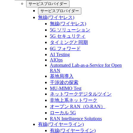
サービスプロバイダー
サービスプロバイダー
無線(ワイヤレス)
無線(ワイヤレス)
5G ソリューション
5G セキュリティ
タイミングと同期
6G フォワード
AI Testing
AIOps
Automated Lab-as-a-Service for Open
RAN
基地局導入
干渉波の探索
MU-MIMO Test
ネットワークデジタルツイン
非地上系ネットワーク
オープン RAN（O-RAN）
ローカル 5G
RAN Intelligence Solutions
有線(ワイヤーライン)
有線(ワイヤーライン)