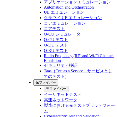
アプリケーションエミュレーション
Automation and Orchestration
UE エミュレーション
クラウド UE エミュレーション
コアエミュレーション
コアテスト
O-CU シミュレータ
O-CU テスト
O-DU テスト
O-RU テスト
Radio Frequency (RF) and Wi-Fi Channel
Emulation
セキュリティ検証
Taas（Test as a Service、サービスとし
てのテスト）
光ファイバー
光ファイバー
イーサネットテスト
高速ネットワーク
製造における光テストプラットフォー
ム
Cybersecurity Test and Validation