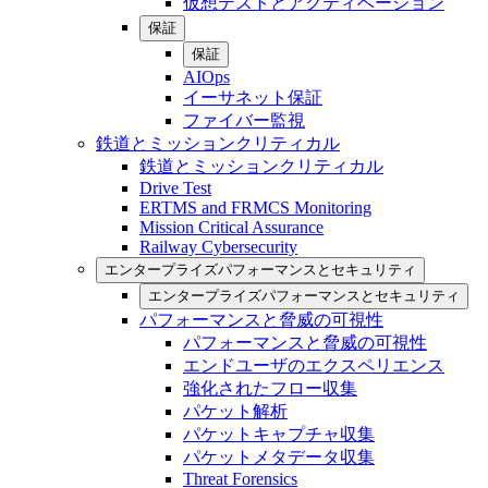
仮想テストとアクティベーション
保証
保証
AIOps
イーサネット保証
ファイバー監視
鉄道とミッションクリティカル
鉄道とミッションクリティカル
Drive Test
ERTMS and FRMCS Monitoring
Mission Critical Assurance
Railway Cybersecurity
エンタープライズパフォーマンスとセキュリティ
エンタープライズパフォーマンスとセキュリティ
パフォーマンスと脅威の可視性
パフォーマンスと脅威の可視性
エンドユーザのエクスペリエンス
強化されたフロー収集
パケット解析
パケットキャプチャ収集
パケットメタデータ収集
Threat Forensics