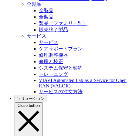
全製品
全製品
全製品
製品（ファミリー別）
販売終了製品
サービス
サービス
ケアサポートプラン
修理調整機器
修理と校正
システム保守と契約
トレーニング
VIAVI Automated Lab-as-a-Service for Open
RAN (VALOR)
サービスの注文方法
ソリューション
Close button