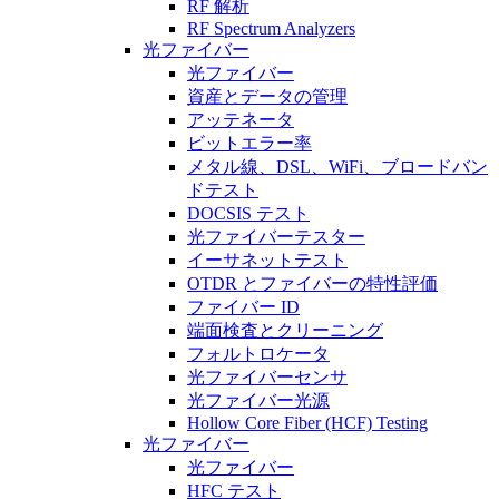
RF 解析
RF Spectrum Analyzers
光ファイバー
光ファイバー
資産とデータの管理
アッテネータ
ビットエラー率
メタル線、DSL、WiFi、ブロードバン
ドテスト
DOCSIS テスト
光ファイバーテスター
イーサネットテスト
OTDR とファイバーの特性評価
ファイバー ID
端面検査とクリーニング
フォルトロケータ
光ファイバーセンサ
光ファイバー光源
Hollow Core Fiber (HCF) Testing
光ファイバー
光ファイバー
HFC テスト