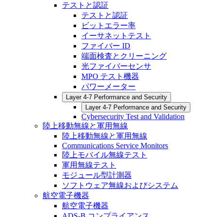
テストと認証
テストと認証
ビットエラー率
イーサネットテスト
ファイバー ID
端面検査とクリーニング
光ファイバーセンサ
MPO テスト機器
パワーメーター
Layer 4-7 Performance and Security
Layer 4-7 Performance and Security
Cybersecurity Test and Validation
陸上移動無線と軍用無線
陸上移動無線と軍用無線
Communications Service Monitors
陸上モバイル無線テスト
軍用無線テスト
モジュール型計測器
ソフトウェア無線およびシステム
航空電子機器
航空電子機器
ADS-B コンプライアンス