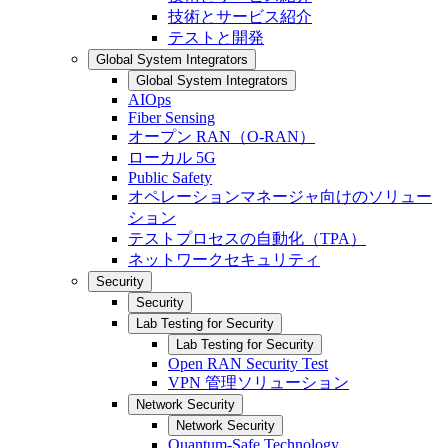
技術とサービス紹介
テストと開発
Global System Integrators
Global System Integrators
AIOps
Fiber Sensing
オープン RAN（O-RAN）
ローカル 5G
Public Safety
オペレーションマネージャ向けのソリュー
ション
テストプロセスの自動化（TPA）
ネットワークセキュリティ
Security
Security
Lab Testing for Security
Lab Testing for Security
Open RAN Security Test
VPN 管理ソリューション
Network Security
Network Security
Quantum-Safe Technology