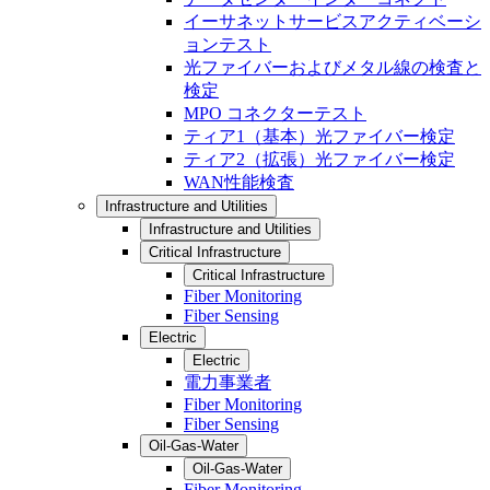
イーサネットサービスアクティベーシ
ョンテスト
光ファイバーおよびメタル線の検査と
検定
MPO コネクターテスト
ティア1（基本）光ファイバー検定
ティア2（拡張）光ファイバー検定
WAN性能検査
Infrastructure and Utilities
Infrastructure and Utilities
Critical Infrastructure
Critical Infrastructure
Fiber Monitoring
Fiber Sensing
Electric
Electric
電力事業者
Fiber Monitoring
Fiber Sensing
Oil-Gas-Water
Oil-Gas-Water
Fiber Monitoring