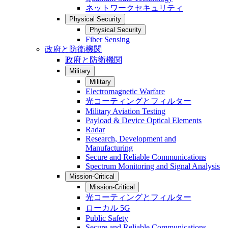
ネットワークセキュリティ
Physical Security
Physical Security
Fiber Sensing
政府と防衛機関
政府と防衛機関
Military
Military
Electromagnetic Warfare
光コーティングとフィルター
Military Aviation Testing
Payload & Device Optical Elements
Radar
Research, Development and
Manufacturing
Secure and Reliable Communications
Spectrum Monitoring and Signal Analysis
Mission-Critical
Mission-Critical
光コーティングとフィルター
ローカル 5G
Public Safety
Secure and Reliable Communications