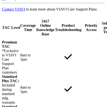
Contact VIAVI
to learn more about VIAVI Care Support Plans
24x7
Sel
Coverage
Online
Product
Priority
TAC Level
p
Time
Knowledge
Troubleshooting
Access
Tr
Base
Premium
TAC
*Exclusive
to VIAVI
8am to
Care
5pm
Support
Plan
customers
Standard
Plus TAC:
Included
8am to
during
5pm
standard
mfg.
warranty
Standard