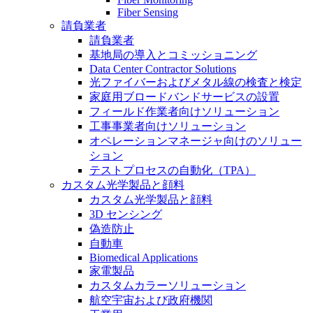
Fiber Sensing
請負業者
請負業者
基地局の導入とコミッショニング
Data Center Contractor Solutions
光ファイバーおよびメタル線の検査と検定
家庭用ブロードバンドサービスの設置
フィールド作業者向けソリューション
工事事業者向けソリューション
オペレーションマネージャ向けのソリュー
ション
テストプロセスの自動化（TPA）
カスタム光学製品と顔料
カスタム光学製品と顔料
3D センシング
偽造防止
自動車
Biomedical Applications
家電製品
カスタムカラーソリューション
航空宇宙および政府機関