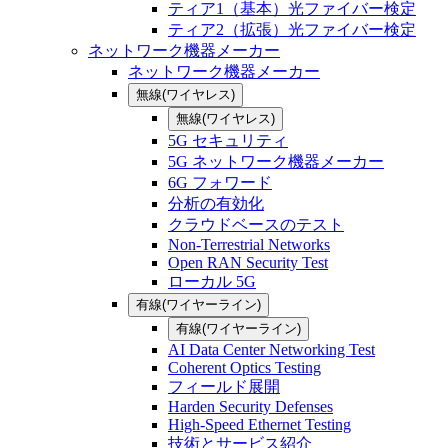
ティア1（基本）光ファイバー検定
ティア2（拡張）光ファイバー検定
ネットワーク機器メーカー
ネットワーク機器メーカー
無線(ワイヤレス)
無線(ワイヤレス)
5G セキュリティ
5G ネットワーク機器メーカー
6G フォワード
分析の有効化
クラウドベースのテスト
Non-Terrestrial Networks
Open RAN Security Test
ローカル 5G
有線(ワイヤーライン)
有線(ワイヤーライン)
AI Data Center Networking Test
Coherent Optics Testing
フィールド展開
Harden Security Defenses
High-Speed Ethernet Testing
技術とサービス紹介