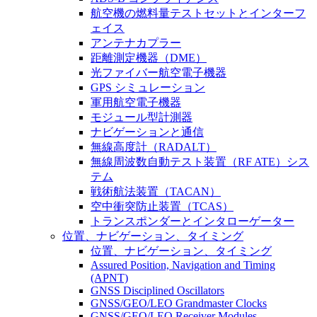
航空機の燃料量テストセットとインターフ
ェイス
アンテナカプラー
距離測定機器（DME）
光ファイバー航空電子機器
GPS シミュレーション
軍用航空電子機器
モジュール型計測器
ナビゲーションと通信
無線高度計（RADALT）
無線周波数自動テスト装置（RF ATE）シス
テム
戦術航法装置（TACAN）
空中衝突防止装置（TCAS）
トランスポンダーとインタローゲーター
位置、ナビゲーション、タイミング
位置、ナビゲーション、タイミング
Assured Position, Navigation and Timing
(APNT)
GNSS Disciplined Oscillators
GNSS/GEO/LEO Grandmaster Clocks
GNSS/GEO/LEO Receiver Modules