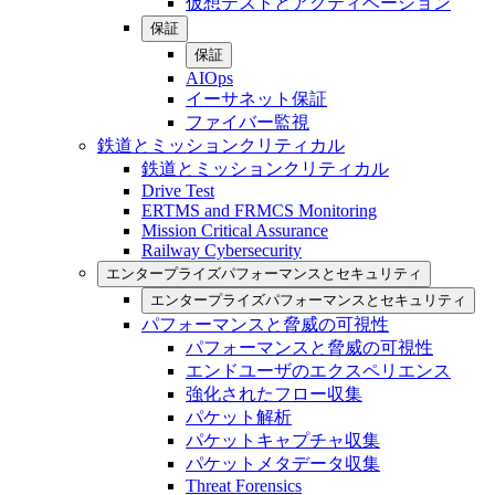
仮想テストとアクティベーション
保証
保証
AIOps
イーサネット保証
ファイバー監視
鉄道とミッションクリティカル
鉄道とミッションクリティカル
Drive Test
ERTMS and FRMCS Monitoring
Mission Critical Assurance
Railway Cybersecurity
エンタープライズパフォーマンスとセキュリティ
エンタープライズパフォーマンスとセキュリティ
パフォーマンスと脅威の可視性
パフォーマンスと脅威の可視性
エンドユーザのエクスペリエンス
強化されたフロー収集
パケット解析
パケットキャプチャ収集
パケットメタデータ収集
Threat Forensics