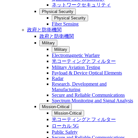
ネットワークセキュリティ
Physical Security
Physical Security
Fiber Sensing
政府と防衛機関
政府と防衛機関
Military
Military
Electromagnetic Warfare
光コーティングとフィルター
Military Aviation Testing
Payload & Device Optical Elements
Radar
Research, Development and
Manufacturing
Secure and Reliable Communications
Spectrum Monitoring and Signal Analysis
Mission-Critical
Mission-Critical
光コーティングとフィルター
ローカル 5G
Public Safety
Secure and Reliable Communications