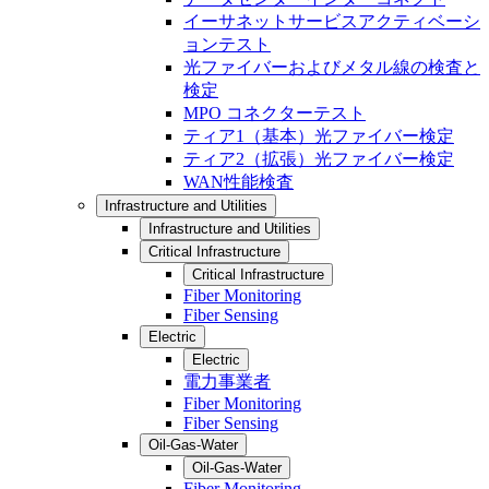
イーサネットサービスアクティベーシ
ョンテスト
光ファイバーおよびメタル線の検査と
検定
MPO コネクターテスト
ティア1（基本）光ファイバー検定
ティア2（拡張）光ファイバー検定
WAN性能検査
Infrastructure and Utilities
Infrastructure and Utilities
Critical Infrastructure
Critical Infrastructure
Fiber Monitoring
Fiber Sensing
Electric
Electric
電力事業者
Fiber Monitoring
Fiber Sensing
Oil-Gas-Water
Oil-Gas-Water
Fiber Monitoring