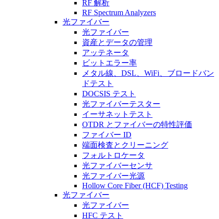
RF 解析
RF Spectrum Analyzers
光ファイバー
光ファイバー
資産とデータの管理
アッテネータ
ビットエラー率
メタル線、DSL、WiFi、ブロードバン
ドテスト
DOCSIS テスト
光ファイバーテスター
イーサネットテスト
OTDR とファイバーの特性評価
ファイバー ID
端面検査とクリーニング
フォルトロケータ
光ファイバーセンサ
光ファイバー光源
Hollow Core Fiber (HCF) Testing
光ファイバー
光ファイバー
HFC テスト