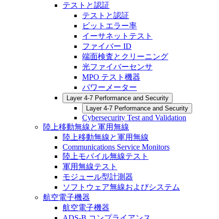
テストと認証
テストと認証
ビットエラー率
イーサネットテスト
ファイバー ID
端面検査とクリーニング
光ファイバーセンサ
MPO テスト機器
パワーメーター
Layer 4-7 Performance and Security
Layer 4-7 Performance and Security
Cybersecurity Test and Validation
陸上移動無線と軍用無線
陸上移動無線と軍用無線
Communications Service Monitors
陸上モバイル無線テスト
軍用無線テスト
モジュール型計測器
ソフトウェア無線およびシステム
航空電子機器
航空電子機器
ADS-B コンプライアンス