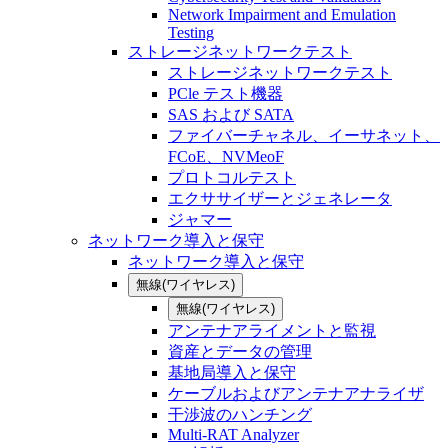
Network Impairment and Emulation
Testing
ストレージネットワークテスト
ストレージネットワークテスト
PCle テスト機器
SAS および SATA
ファイバーチャネル、イーサネット、
FCoE、NVMeoF
プロトコルテスト
エクササイザーとジェネレータ
ジャマー
ネットワーク導入と保守
ネットワーク導入と保守
無線(ワイヤレス)
無線(ワイヤレス)
アンテナアライメントと監視
資産とデータの管理
基地局導入と保守
ケーブルおよびアンテナアナライザ
干渉波のハンチング
Multi-RAT Analyzer