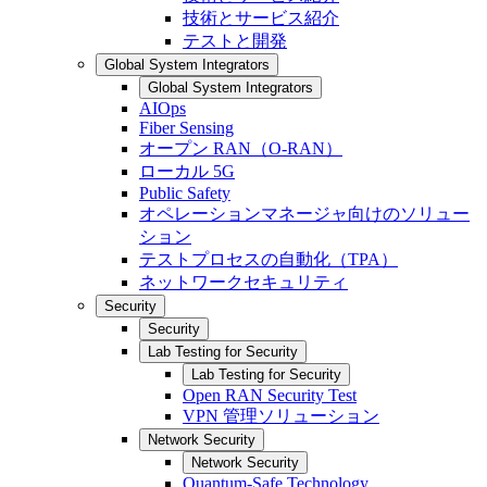
技術とサービス紹介
テストと開発
Global System Integrators
Global System Integrators
AIOps
Fiber Sensing
オープン RAN（O-RAN）
ローカル 5G
Public Safety
オペレーションマネージャ向けのソリュー
ション
テストプロセスの自動化（TPA）
ネットワークセキュリティ
Security
Security
Lab Testing for Security
Lab Testing for Security
Open RAN Security Test
VPN 管理ソリューション
Network Security
Network Security
Quantum-Safe Technology