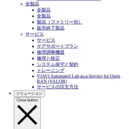
全製品
全製品
全製品
製品（ファミリー別）
販売終了製品
サービス
サービス
ケアサポートプラン
修理調整機器
修理と校正
システム保守と契約
トレーニング
VIAVI Automated Lab-as-a-Service for Open
RAN (VALOR)
サービスの注文方法
ソリューション
Close button