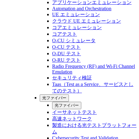
アプリケーションエミュレーション
Automation and Orchestration
UE エミュレーション
クラウド UE エミュレーション
コアエミュレーション
コアテスト
O-CU シミュレータ
O-CU テスト
O-DU テスト
O-RU テスト
Radio Frequency (RF) and Wi-Fi Channel
Emulation
セキュリティ検証
Taas（Test as a Service、サービスとし
てのテスト）
光ファイバー
光ファイバー
イーサネットテスト
高速ネットワーク
製造における光テストプラットフォー
ム
Cybersecurity Test and Validation