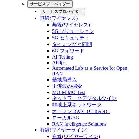
サービスプロバイダー
サービスプロバイダー
無線(ワイヤレス)
無線(ワイヤレス)
5G ソリューション
5G セキュリティ
タイミングと同期
6G フォワード
AI Testing
AIOps
Automated Lab-as-a-Service for Open
RAN
基地局導入
干渉波の探索
MU-MIMO Test
ネットワークデジタルツイン
非地上系ネットワーク
オープン RAN（O-RAN）
ローカル 5G
RAN Intelligence Solutions
有線(ワイヤーライン)
有線(ワイヤーライン)