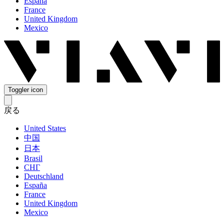
España
France
United Kingdom
Mexico
Toggler icon
戻る
United States
中国
日本
Brasil
СНГ
Deutschland
España
France
United Kingdom
Mexico