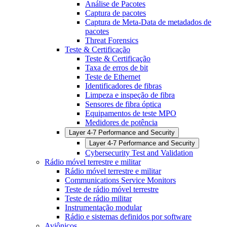
Análise de Pacotes
Captura de pacotes
Captura de Meta-Data de metadados de
pacotes
Threat Forensics
Teste & Certificação
Teste & Certificação
Taxa de erros de bit
Teste de Ethernet
Identificadores de fibras
Limpeza e inspeção de fibra
Sensores de fibra óptica
Equipamentos de teste MPO
Medidores de potência
Layer 4-7 Performance and Security
Layer 4-7 Performance and Security
Cybersecurity Test and Validation
Rádio móvel terrestre e militar
Rádio móvel terrestre e militar
Communications Service Monitors
Teste de rádio móvel terrestre
Teste de rádio militar
Instrumentação modular
Rádio e sistemas definidos por software
Aviônicos