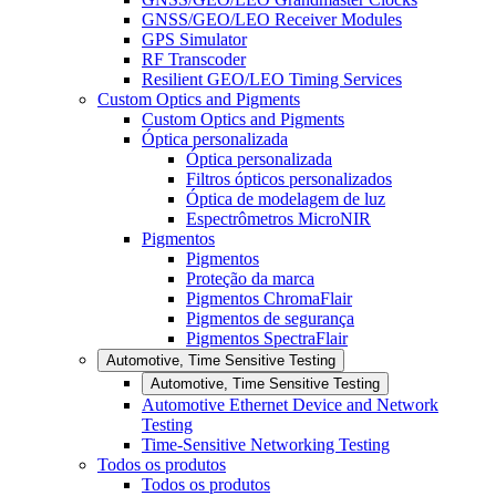
GNSS/GEO/LEO Receiver Modules
GPS Simulator
RF Transcoder
Resilient GEO/LEO Timing Services
Custom Optics and Pigments
Custom Optics and Pigments
Óptica personalizada
Óptica personalizada
Filtros ópticos personalizados
Óptica de modelagem de luz
Espectrômetros MicroNIR
Pigmentos
Pigmentos
Proteção da marca
Pigmentos ChromaFlair
Pigmentos de segurança
Pigmentos SpectraFlair
Automotive, Time Sensitive Testing
Automotive, Time Sensitive Testing
Automotive Ethernet Device and Network
Testing
Time-Sensitive Networking Testing
Todos os produtos
Todos os produtos