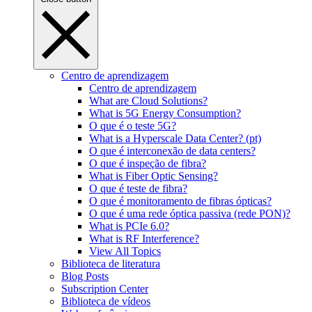
Centro de aprendizagem
Centro de aprendizagem
What are Cloud Solutions?
What is 5G Energy Consumption?
O que é o teste 5G?
What is a Hyperscale Data Center? (pt)
O que é interconexão de data centers?
O que é inspeção de fibra?
What is Fiber Optic Sensing?
O que é teste de fibra?
O que é monitoramento de fibras ópticas?
O que é uma rede óptica passiva (rede PON)?
What is PCIe 6.0?
What is RF Interference?
View All Topics
Biblioteca de literatura
Blog Posts
Subscription Center
Biblioteca de vídeos