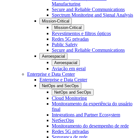
Manufacturing
Secure and Reliable Communications
Spectrum Monitoring and Signal Analysis
Mission-Critical
Mission-Critical
Revestimentos e filtros ópticos
Redes 5G privadas
Public Safety
Secure and Reliable Communications
Aeroespacial
Aeroespacial
Aviação em geral
Enterprise e Data Center
Enterprise e Data Center
NetOps and SecOps
NetOps and SecOps
Cloud Monitoring
Monitoramento da experiência do usuário
final
Integrations and Partner Ecosystem
NetSecOps
Monitoramento do desempenho de rede
Redes 5G privadas
Segurança de rede