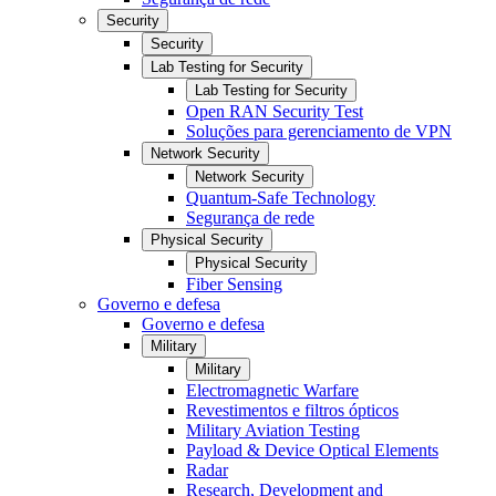
Security
Security
Lab Testing for Security
Lab Testing for Security
Open RAN Security Test
Soluções para gerenciamento de VPN
Network Security
Network Security
Quantum-Safe Technology
Segurança de rede
Physical Security
Physical Security
Fiber Sensing
Governo e defesa
Governo e defesa
Military
Military
Electromagnetic Warfare
Revestimentos e filtros ópticos
Military Aviation Testing
Payload & Device Optical Elements
Radar
Research, Development and