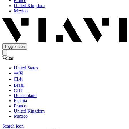
France
United Kingdom
Mexico
Toggler icon
Voltar
United States
中国
日本
Brasil
СНГ
Deutschland
España
France
United Kingdom
Mexico
Search icon