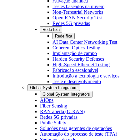
Ativação analítica
Testes baseados na nuvem
Non-Terrestrial Networks
Open RAN Security Test
Redes 5G privadas
Rede fixa
Rede fixa
AI Data Center Networking Test
Coherent Optics Testing
Implantação de campo
Harden Security Defenses
High-Speed Ethernet Testing
Fabricação escalonável
Introdução a tecnologia e serviços
Teste e desenvolvimento
Global System Integrators
Global System Integrators
AIOps
Fiber Sensing
RAN aberta (O-RAN)
Redes 5G privadas
Public Safety
Soluções para gerentes de operações
Automação do processo de teste (TPA)
Segurança de rede