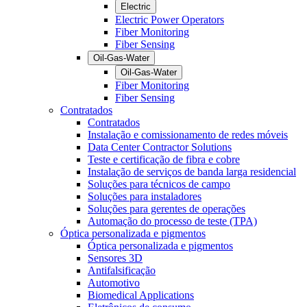
Electric
Electric Power Operators
Fiber Monitoring
Fiber Sensing
Oil-Gas-Water
Oil-Gas-Water
Fiber Monitoring
Fiber Sensing
Contratados
Contratados
Instalação e comissionamento de redes móveis
Data Center Contractor Solutions
Teste e certificação de fibra e cobre
Instalação de serviços de banda larga residencial
Soluções para técnicos de campo
Soluções para instaladores
Soluções para gerentes de operações
Automação do processo de teste (TPA)
Óptica personalizada e pigmentos
Óptica personalizada e pigmentos
Sensores 3D
Antifalsificação
Automotivo
Biomedical Applications