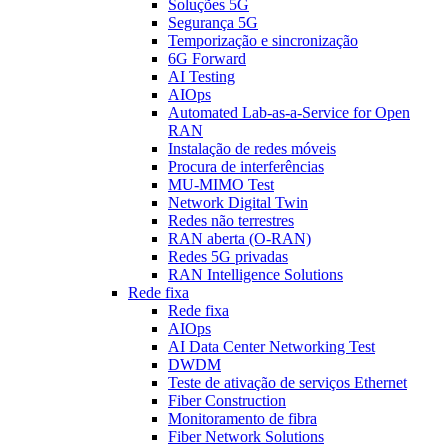
Soluções 5G
Segurança 5G
Temporização e sincronização
6G Forward
AI Testing
AIOps
Automated Lab-as-a-Service for Open
RAN
Instalação de redes móveis
Procura de interferências
MU-MIMO Test
Network Digital Twin
Redes não terrestres
RAN aberta (O-RAN)
Redes 5G privadas
RAN Intelligence Solutions
Rede fixa
Rede fixa
AIOps
AI Data Center Networking Test
DWDM
Teste de ativação de serviços Ethernet
Fiber Construction
Monitoramento de fibra
Fiber Network Solutions