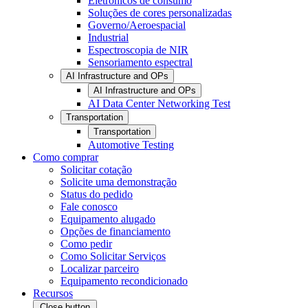
Eletrônicos de consumo
Soluções de cores personalizadas
Governo/Aeroespacial
Industrial
Espectroscopia de NIR
Sensoriamento espectral
AI Infrastructure and OPs
AI Infrastructure and OPs
AI Data Center Networking Test
Transportation
Transportation
Automotive Testing
Como comprar
Solicitar cotação
Solicite uma demonstração
Status do pedido
Fale conosco
Equipamento alugado
Opções de financiamento
Como pedir
Como Solicitar Serviços
Localizar parceiro
Equipamento recondicionado
Recursos
Close button