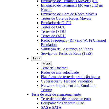
Emulação de Terminais Móveis ()UE
Emulação de Terminais Móveis (UE) na
Nuvem
Emulação de Core de Redes Móveis
Testes de Core de Redes Móveis
Emulador de O-CU
Testes de O-CU
Testes de O-DU
Testes de O-RU
Radio Frequency (RF) and Wi-Fi Channel
Emulation
Validação de Segurança de Redes
Serviço de Testes de Rede (TaaS)
Fibra
Fibra
Teste de Ethernet
Redes de alta velocidade
Plataforma de teste de produção óptica
Cybersecurity Test and Validation
Network Impairment and Emulation
Testing
Teste de rede de armazenamento
Teste de rede de armazenamento
Equipamentos de teste PCIe
SAS e SATA