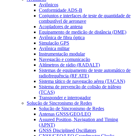
Aviônicos
Conformidade ADS-B
Conjuntos e interfaces de teste de quantidade de
combustível de aeronave
Acopladores de antena
Equipamento de medição de distância (DME)
Aviônica de fibra óptica
Simulação GPS
Aviônica militar
Instrumentação modular
Navegação e comunicação
Altímetros de rádio (RADALT)
Sistemas de equipamento de teste automático de
radiofrequência (RF ATE)
Sistema tático de navegação aérea (TACAN)
Sistema de prevenção de colisão de tráfego
(TCAS)
Transponder e interrogador
Solução de Sincronismo de Redes
Solução de Sincronismo de Redes
Antenas GNSS/GEO/LEO
Assured Position, Navigation and Timing
(APNT)
GNSS Disciplined Oscillators
GNSS/GEO/LEO Grandmaster Clocks