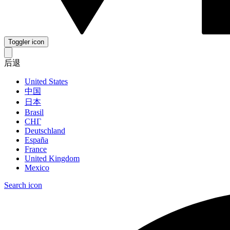
Toggler icon
后退
United States
中国
日本
Brasil
СНГ
Deutschland
España
France
United Kingdom
Mexico
Search icon