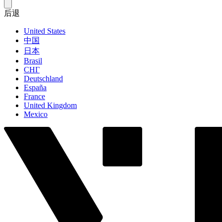
后退
United States
中国
日本
Brasil
СНГ
Deutschland
España
France
United Kingdom
Mexico