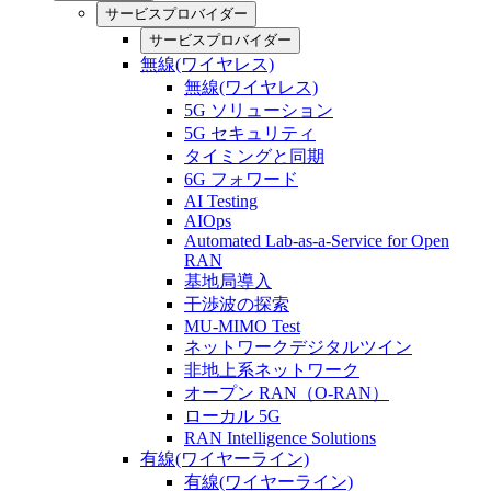
サービスプロバイダー
サービスプロバイダー
無線(ワイヤレス)
無線(ワイヤレス)
5G ソリューション
5G セキュリティ
タイミングと同期
6G フォワード
AI Testing
AIOps
Automated Lab-as-a-Service for Open
RAN
基地局導入
干渉波の探索
MU-MIMO Test
ネットワークデジタルツイン
非地上系ネットワーク
オープン RAN（O-RAN）
ローカル 5G
RAN Intelligence Solutions
有線(ワイヤーライン)
有線(ワイヤーライン)