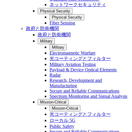
ネットワークセキュリティ
Physical Security
Physical Security
Fiber Sensing
政府と防衛機関
政府と防衛機関
Military
Military
Electromagnetic Warfare
光コーティングとフィルター
Military Aviation Testing
Payload & Device Optical Elements
Radar
Research, Development and
Manufacturing
Secure and Reliable Communications
Spectrum Monitoring and Signal Analysis
Mission-Critical
Mission-Critical
光コーティングとフィルター
ローカル 5G
Public Safety
Secure and Reliable Communications