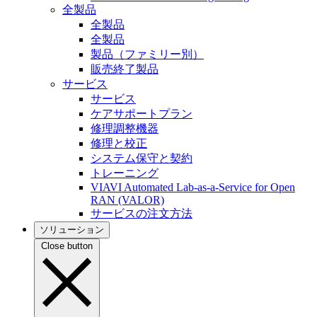
全製品
全製品
全製品
製品（ファミリー別）
販売終了製品
サービス
サービス
ケアサポートプラン
修理調整機器
修理と校正
システム保守と契約
トレーニング
VIAVI Automated Lab-as-a-Service for Open
RAN (VALOR)
サービスの注文方法
ソリューション
Close button