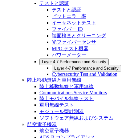
テストと認証
テストと認証
ビットエラー率
イーサネットテスト
ファイバー ID
端面検査とクリーニング
光ファイバーセンサ
MPO テスト機器
パワーメーター
Layer 4-7 Performance and Security
Layer 4-7 Performance and Security
Cybersecurity Test and Validation
陸上移動無線と軍用無線
陸上移動無線と軍用無線
Communications Service Monitors
陸上モバイル無線テスト
軍用無線テスト
モジュール型計測器
ソフトウェア無線およびシステム
航空電子機器
航空電子機器
ADS-B コンプライアンス