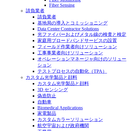
Fiber Sensing
請負業者
請負業者
基地局の導入とコミッショニング
Data Center Contractor Solutions
光ファイバーおよびメタル線の検査と検定
家庭用ブロードバンドサービスの設置
フィールド作業者向けソリューション
工事事業者向けソリューション
オペレーションマネージャ向けのソリュー
ション
テストプロセスの自動化（TPA）
カスタム光学製品と顔料
カスタム光学製品と顔料
3D センシング
偽造防止
自動車
Biomedical Applications
家電製品
カスタムカラーソリューション
航空宇宙および政府機関