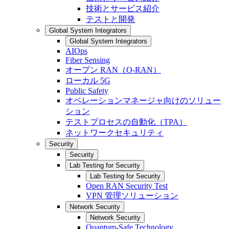
技術とサービス紹介
テストと開発
Global System Integrators
Global System Integrators
AIOps
Fiber Sensing
オープン RAN（O-RAN）
ローカル 5G
Public Safety
オペレーションマネージャ向けのソリュー
ション
テストプロセスの自動化（TPA）
ネットワークセキュリティ
Security
Security
Lab Testing for Security
Lab Testing for Security
Open RAN Security Test
VPN 管理ソリューション
Network Security
Network Security
Quantum-Safe Technology