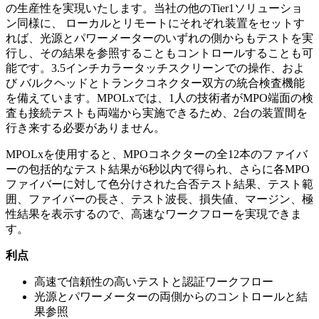
の生産性を実現いたします。当社の他のTier1ソリューショ
ン同様に、 ローカルとリモートにそれぞれ装置をセットす
れば、光源とパワーメーターのいずれの側からもテストを実
行し、その結果を参照することもコントロールすることも可
能です。3.5インチカラータッチスクリーンでの操作、およ
び バルクヘッドとトランクコネクター双方の統合検査機能
を備えています。MPOLxでは、1人の技術者がMPO端面の検
査も接続テストも両端から実施できるため、2台の装置間を
行き来する必要がありません。
MPOLxを使用すると、MPOコネクターの全12本のファイバ
ーの包括的なテスト結果が6秒以内で得られ、さらに各MPO
ファイバーに対して色分けされた合否テスト結果、テスト範
囲、ファイバーの長さ、テスト波長、損失値、マージン、極
性結果を表示するので、高速なワークフローを実現できま
す。
利点
高速で信頼性の高いテストと認証ワークフロー
光源とパワーメーターの両側からのコントロールと結
果参照