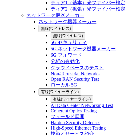
ティア1（基本）光ファイバー検定
ティア2（拡張）光ファイバー検定
ネットワーク機器メーカー
ネットワーク機器メーカー
無線(ワイヤレス)
無線(ワイヤレス)
5G セキュリティ
5G ネットワーク機器メーカー
6G フォワード
分析の有効化
クラウドベースのテスト
Non-Terrestrial Networks
Open RAN Security Test
ローカル 5G
有線(ワイヤーライン)
有線(ワイヤーライン)
AI Data Center Networking Test
Coherent Optics Testing
フィールド展開
Harden Security Defenses
High-Speed Ethernet Testing
技術とサービス紹介