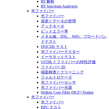
RF 解析
RF Spectrum Analyzers
光ファイバー
光ファイバー
資産とデータの管理
アッテネータ
ビットエラー率
メタル線、DSL、WiFi、ブロードバン
ドテスト
DOCSIS テスト
光ファイバーテスター
イーサネットテスト
OTDR とファイバーの特性評価
ファイバー ID
端面検査とクリーニング
フォルトロケータ
光ファイバーセンサ
光ファイバー光源
Hollow Core Fiber (HCF) Testing
光ファイバー
光ファイバー
HFC テスト