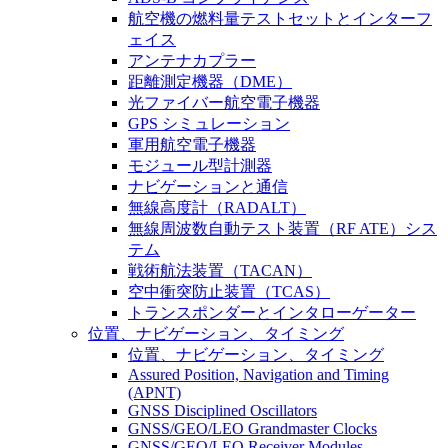
航空機の燃料量テストセットとインターフ
ェイス
アンテナカプラー
距離測定機器（DME）
光ファイバー航空電子機器
GPS シミュレーション
軍用航空電子機器
モジュール型計測器
ナビゲーションと通信
無線高度計（RADALT）
無線周波数自動テスト装置（RF ATE）シス
テム
戦術航法装置（TACAN）
空中衝突防止装置（TCAS）
トランスポンダーとインタローゲーター
位置、ナビゲーション、タイミング
位置、ナビゲーション、タイミング
Assured Position, Navigation and Timing
(APNT)
GNSS Disciplined Oscillators
GNSS/GEO/LEO Grandmaster Clocks
GNSS/GEO/LEO Receiver Modules