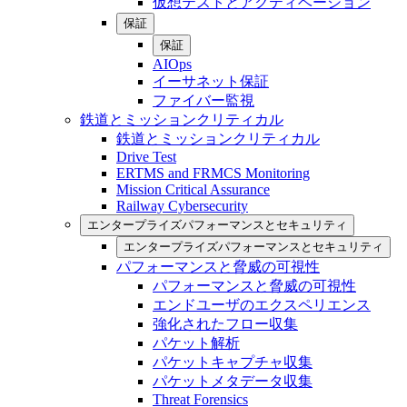
仮想テストとアクティベーション
保証
保証
AIOps
イーサネット保証
ファイバー監視
鉄道とミッションクリティカル
鉄道とミッションクリティカル
Drive Test
ERTMS and FRMCS Monitoring
Mission Critical Assurance
Railway Cybersecurity
エンタープライズパフォーマンスとセキュリティ
エンタープライズパフォーマンスとセキュリティ
パフォーマンスと脅威の可視性
パフォーマンスと脅威の可視性
エンドユーザのエクスペリエンス
強化されたフロー収集
パケット解析
パケットキャプチャ収集
パケットメタデータ収集
Threat Forensics