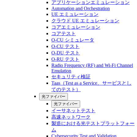
アプリケーションエミュレーション
Automation and Orchestration
UE エミュレーション
クラウド UE エミュレーション
コアエミュレーション
コアテスト
O-CU シミュレータ
O-CU テスト
O-DU テスト
O-RU テスト
Radio Frequency (RF) and Wi-Fi Channel
Emulation
セキュリティ検証
Taas（Test as a Service、サービスとし
てのテスト）
光ファイバー
光ファイバー
イーサネットテスト
高速ネットワーク
製造における光テストプラットフォー
ム
Cybersecurity Test and Validation