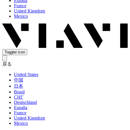
España
France
United Kingdom
Mexico
Toggler icon
戻る
United States
中国
日本
Brasil
СНГ
Deutschland
España
France
United Kingdom
Mexico