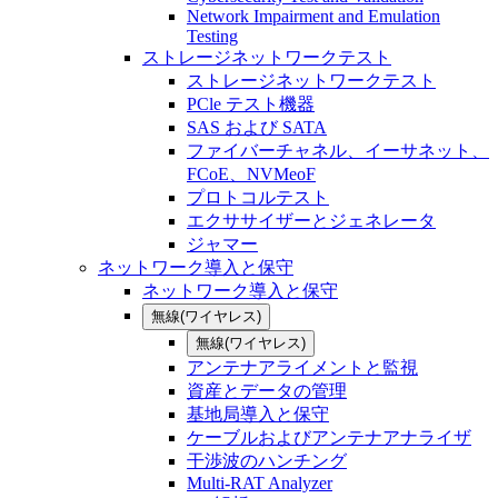
Network Impairment and Emulation
Testing
ストレージネットワークテスト
ストレージネットワークテスト
PCle テスト機器
SAS および SATA
ファイバーチャネル、イーサネット、
FCoE、NVMeoF
プロトコルテスト
エクササイザーとジェネレータ
ジャマー
ネットワーク導入と保守
ネットワーク導入と保守
無線(ワイヤレス)
無線(ワイヤレス)
アンテナアライメントと監視
資産とデータの管理
基地局導入と保守
ケーブルおよびアンテナアナライザ
干渉波のハンチング
Multi-RAT Analyzer