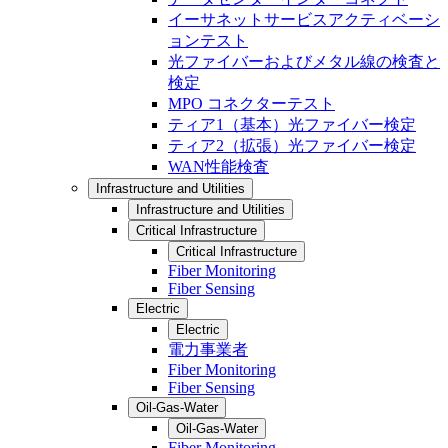
イーサネットサービスアクティベーシ
ョンテスト
光ファイバーおよびメタル線の検査と
検定
MPO コネクターテスト
ティア1（基本）光ファイバー検定
ティア2（拡張）光ファイバー検定
WAN性能検査
Infrastructure and Utilities
Infrastructure and Utilities
Critical Infrastructure
Critical Infrastructure
Fiber Monitoring
Fiber Sensing
Electric
Electric
電力事業者
Fiber Monitoring
Fiber Sensing
Oil-Gas-Water
Oil-Gas-Water
Fiber Monitoring