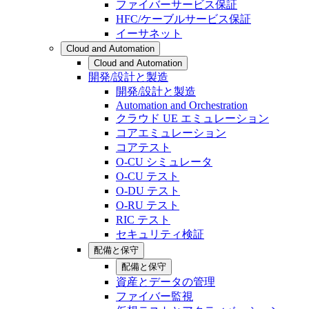
ファイバーサービス保証
HFC/ケーブルサービス保証
イーサネット
Cloud and Automation
Cloud and Automation
開発/設計と製造
開発/設計と製造
Automation and Orchestration
クラウド UE エミュレーション
コアエミュレーション
コアテスト
O-CU シミュレータ
O-CU テスト
O-DU テスト
O-RU テスト
RIC テスト
セキュリティ検証
配備と保守
配備と保守
資産とデータの管理
ファイバー監視