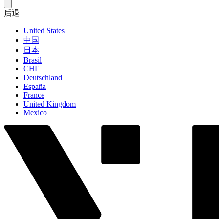
后退
United States
中国
日本
Brasil
СНГ
Deutschland
España
France
United Kingdom
Mexico