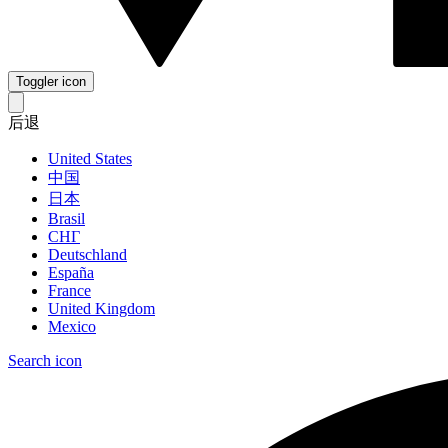
Toggler icon
后退
United States
中国
日本
Brasil
СНГ
Deutschland
España
France
United Kingdom
Mexico
Search icon