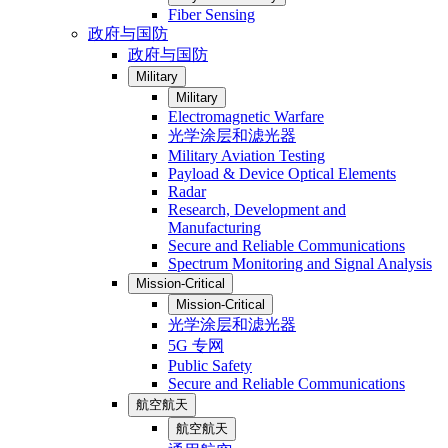
Fiber Sensing
政府与国防
政府与国防
Military
Military
Electromagnetic Warfare
光学涂层和滤光器
Military Aviation Testing
Payload & Device Optical Elements
Radar
Research, Development and
Manufacturing
Secure and Reliable Communications
Spectrum Monitoring and Signal Analysis
Mission-Critical
Mission-Critical
光学涂层和滤光器
5G 专网
Public Safety
Secure and Reliable Communications
航空航天
航空航天