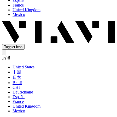
España
France
United Kingdom
Mexico
Toggler icon
后退
United States
中国
日本
Brasil
СНГ
Deutschland
España
France
United Kingdom
Mexico