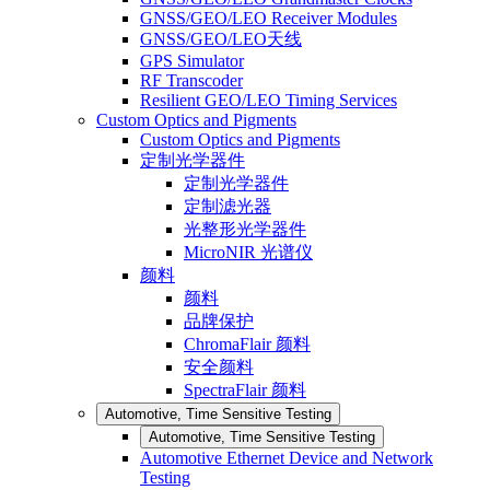
GNSS/GEO/LEO Receiver Modules
GNSS/GEO/LEO天线
GPS Simulator
RF Transcoder
Resilient GEO/LEO Timing Services
Custom Optics and Pigments
Custom Optics and Pigments
定制光学器件
定制光学器件
定制滤光器
光整形光学器件
MicroNIR 光谱仪
颜料
颜料
品牌保护
ChromaFlair 颜料
安全颜料
SpectraFlair 颜料
Automotive, Time Sensitive Testing
Automotive, Time Sensitive Testing
Automotive Ethernet Device and Network
Testing