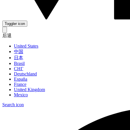
Toggler icon
后退
United States
中国
日本
Brasil
СНГ
Deutschland
España
France
United Kingdom
Mexico
Search icon