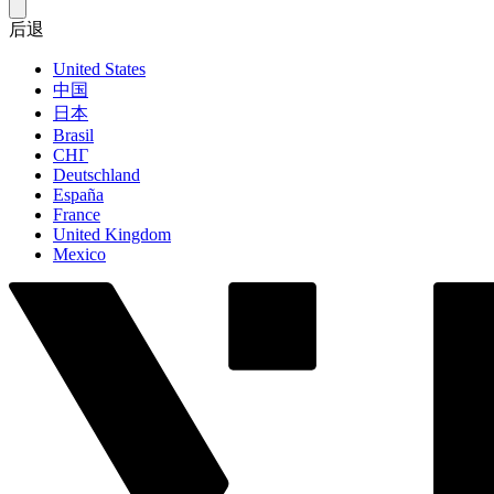
后退
United States
中国
日本
Brasil
СНГ
Deutschland
España
France
United Kingdom
Mexico